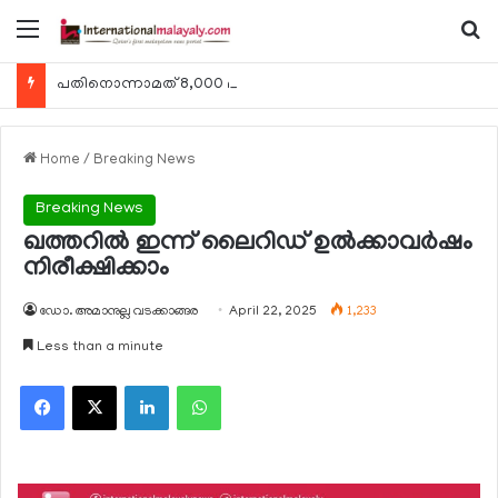
Menu
Se
പതിനൊന്നാമത് 8,000 മീറ്റര്‍ കൊടുമുടി കീഴടക്കി ഖത്തരി പര്‍വതാരോഹക ശൈഖ അസ്മ ബിന്‍ത് താനി അല്‍-താനി
Home
/
Breaking News
Breaking News
ഖത്തറില്‍ ഇന്ന് ലൈറിഡ് ഉല്‍ക്കാവര്‍ഷം
നിരീക്ഷിക്കാം
ഡോ. അമാനുല്ല വടക്കാങ്ങര
April 22, 2025
1,233
Less than a minute
Facebook
X
LinkedIn
WhatsApp