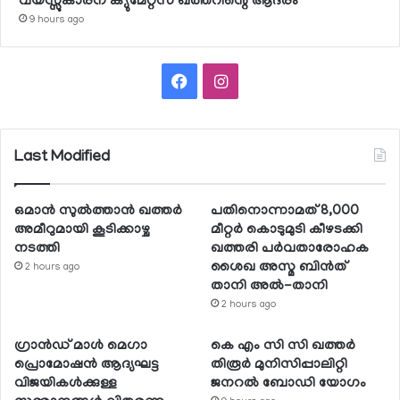
വയസ്സുകാരന് ക്യുമേറ്റ്‌സ് ഖത്തറിന്റെ ആദരം
9 hours ago
Facebook
Instagram
Last Modified
ഒമാന്‍ സുല്‍ത്താന്‍ ഖത്തര്‍
പതിനൊന്നാമത് 8,000
അമീറുമായി കൂടിക്കാഴ്ച
മീറ്റര്‍ കൊടുമുടി കീഴടക്കി
നടത്തി
ഖത്തരി പര്‍വതാരോഹക
ശൈഖ അസ്മ ബിന്‍ത്
2 hours ago
താനി അല്‍-താനി
2 hours ago
ഗ്രാന്‍ഡ് മാള്‍ മെഗാ
കെ എം സി സി ഖത്തര്‍
പ്രൊമോഷന്‍ ആദ്യഘട്ട
തിരൂര്‍ മുനിസിപ്പാലിറ്റി
വിജയികള്‍ക്കുള്ള
ജനറല്‍ ബോഡി യോഗം