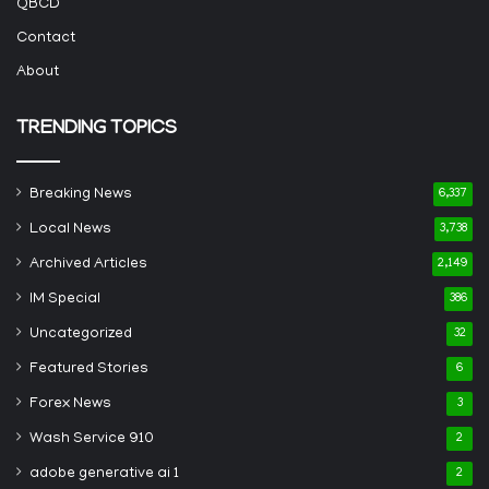
QBCD
Contact
About
TRENDING TOPICS
Breaking News
6,337
Local News
3,738
Archived Articles
2,149
IM Special
386
Uncategorized
32
Featured Stories
6
Forex News
3
Wash Service 910
2
adobe generative ai 1
2