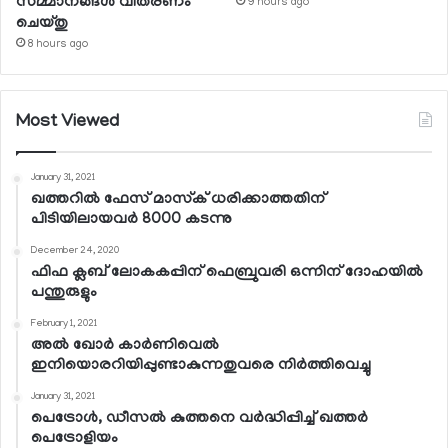
സമ്മാനങ്ങള്‍ വിതരണം
9 hours ago
ചെയ്തു
8 hours ago
Most Viewed
January 31, 2021
ഖത്തറില്‍ ഫേസ് മാസ്‌ക് ധരിക്കാത്തതിന്
പിടിയിലായവര്‍ 8000 കടന്നു
December 24, 2020
ഫിഫ ക്ലബ് ലോകകപ്പിന് ഫെബ്രുവരി ഒന്നിന് ദോഹയില്‍
പന്തുരുളും
February 1, 2021
അല്‍ ഖോര്‍ കാര്‍ണിവെല്‍
ഇനിയൊരറിയിപ്പുണ്ടാകുന്നതുവരെ നിര്‍ത്തിവെച്ചു
January 31, 2021
പെട്രോള്‍, ഡീസല്‍ കുത്തനെ വര്‍ദ്ധിപ്പിച്ച് ഖത്തര്‍
പെട്രോളിയം