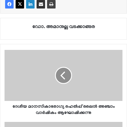
ഡോ. അമാനുല്ല വടക്കാങ്ങര
ദേശീയ മാനസികാരോഗ്യ ഹെല്‍പ്പ് ലൈന്‍ അഞ്ചാം
വാര്‍ഷികം ആഘോഷിക്കുന്നു