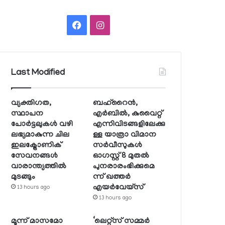
Facebook
Instagram
Last Modified
വ്യക്തിഗത,
ബഹ്റൈന്‍,
സ്ഥാപന
എര്‍ബില്‍, കുവൈറ്റ്
പോര്‍ട്ടലുകള്‍ വഴി
എന്നിവിടങ്ങളിലേക്കു
ലഭ്യമാകുന്ന ചില
ള്ള യാത്രാ വിമാന
ഇലക്ട്രോണിക്
സര്‍വീസുകള്‍
സേവനങ്ങള്‍
ഓഗസ്റ്റ് 8 മുതല്‍
വാരാന്ത്യത്തില്‍
പുനരാരംഭിക്കുമെ
മുടങ്ങും
ന്ന് ഖത്തര്‍
എയര്‍വേയ്സ്
13 hours ago
13 hours ago
മൂന്ന് മാസമോ
‘ലെറ്റ്‌സ് സമ്മര്‍