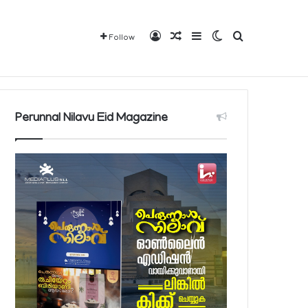
Log In
Random Article
Sidebar
Switch skin
Search for
Follow
Mediaplus
QBCD
Contact
About
Perunnal Nilavu Eid Magazine