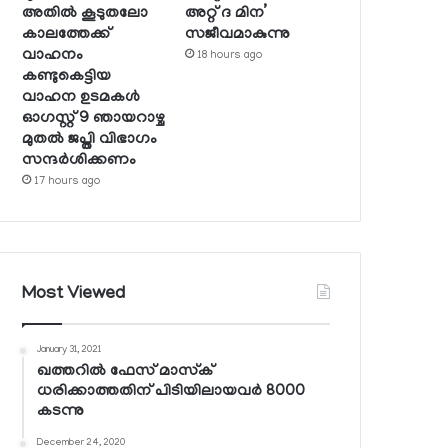
അതില്‍ കൂടുതലോ
അറ്റ് ദ മിന’
കാലത്തേക്ക്
സജീവമാകുന്നു
വാഹനം
18 hours ago
കണ്ടുകെട്ടിയ
വാഹന ഉടമകള്‍
ഓഗസ്റ്റ് 9 ഞായറാഴ്ച
മുതല്‍ ജപ്തി വിഭാഗം
സന്ദര്‍ശിക്കണം
17 hours ago
Most Viewed
January 31, 2021
ഖത്തറില്‍ ഫേസ് മാസ്‌ക്
ധരിക്കാത്തതിന് പിടിയിലായവര്‍ 8000
കടന്നു
December 24, 2020