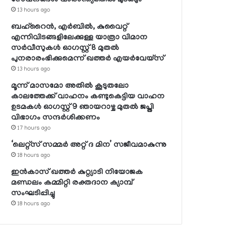
13 hours ago
ബഹ്റൈന്‍, എര്‍ബില്‍, കുവൈറ്റ്
എന്നിവിടങ്ങളിലേക്കുള്ള യാത്രാ വിമാന
സര്‍വീസുകള്‍ ഓഗസ്റ്റ് 8 മുതല്‍
പുനരാരംഭിക്കുമെന്ന് ഖത്തര്‍ എയര്‍വേയ്സ്
13 hours ago
മൂന്ന് മാസമോ അതില്‍ കൂടുതലോ
കാലത്തേക്ക് വാഹനം കണ്ടുകെട്ടിയ വാഹന
ഉടമകള്‍ ഓഗസ്റ്റ് 9 ഞായറാഴ്ച മുതല്‍ ജപ്തി
വിഭാഗം സന്ദര്‍ശിക്കണം
17 hours ago
‘ലെറ്റ്‌സ് സമ്മര്‍ അറ്റ് ദ മിന’ സജീവമാകുന്നു
18 hours ago
ഇന്‍കാസ് ഖത്തര്‍ കുറ്റ്യാടി നിയോജക
മണ്ഡലം കമ്മിറ്റി രക്തദാന ക്യാമ്പ്
സംഘടിപ്പിച്ചു
18 hours ago