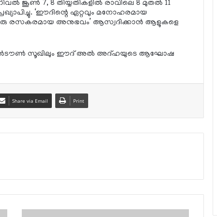
്‍ ജൂണ്‍ 7, 8 തിയ്യതികളില്‍ രാവിലെ 8 മുതല്‍ 11
 പ്രഖ്യാപിച്ചു. ‘ഈദിന്റെ ഏറ്റവും മനോഹരമായ
പം ഒരു രസകരമായ അനുഭവം’ ആസ്വദിക്കാന്‍ ആളുകളെ
ൗണ്‍ടൗണ്‍ സൂഖിലും ഈദ് അല്‍ അദ്ഹയുടെ ആഘോഷ
Share via Email
Print