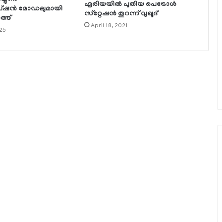
ഏരിയയില്‍ പുതിയ പെട്രോള്‍
പ്ഷന്‍ മോഡലുമായി
സ്‌റ്റേഷന്‍ തുറന്ന് വുഖൂദ്
്ത്
April 18, 2021
25