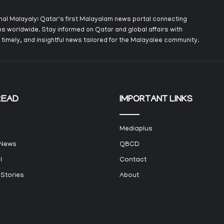
onal Malayaly: Qatar's first Malayalam news portal connecting
s worldwide. Stay informed on Qatar and global affairs with
 timely, and insightful news tailored for the Malayalee community.
READ
IMPORTANT LINKS
Mediaplus
 News
QBCD
l
Contact
 Stories
About