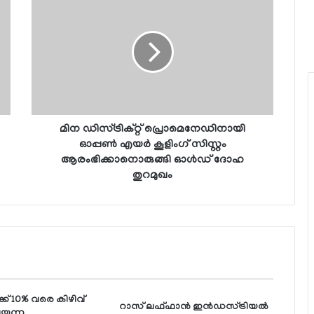
മിന ഡിസ്ട്രിക്റ്റ് പ്രൊമെനേഡിനായി
ഓപ്പണ്‍ എയര്‍ കൂളിംഗ് സിസ്റ്റം
ആരംഭിക്കാനൊരുങ്ങി ഓള്‍ഡ് ദോഹ
തുറമുഖം
ക് 10% വരെ കിഴിവ്
റാസ് ലഫ്ഫാന്‍ ഇന്‍ഡസ്ട്രിയല്‍
്യുന്ന