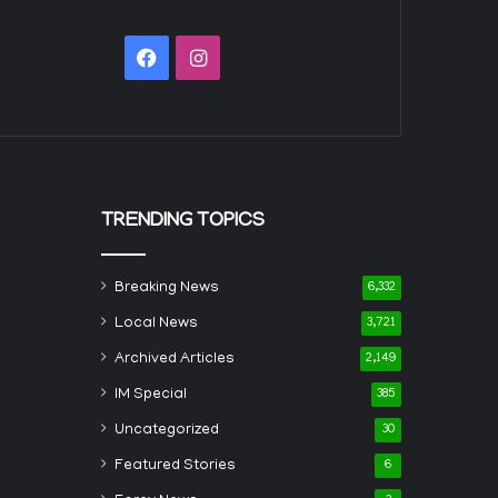
Facebook
Instagram
TRENDING TOPICS
Breaking News
6,332
Local News
3,721
Archived Articles
2,149
IM Special
385
Uncategorized
30
Featured Stories
6