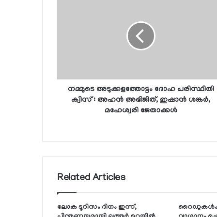
നമ്മുടെ അടുക്കളത്തോട്ടം ദോഹ പരിസ്ഥിതി
ക്വിസ് : അഹന്‍ അഭിജിത്, ഇഷാന്‍ ശങ്കര്‍,
മഹേശ്വരി ജേതാക്കള്‍
Related Articles
ലോക ടൂറിസം ദിനം ഇന്ന്,
റൈഡുകള്‍ക്
പിന്തുണയുമായി ഖത്തര്‍ റെയില്‍
വാഗ്ദാനം ചെയ