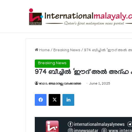
വ്യക്തിഗത, സ്ഥാപന പോര്‍ട്ടലുകള്‍ വഴി
Breaking News
Home
/
Breaking News
/
974 ബീച്ചില്‍ ‘ഈദ് അല്‍ അ
Breaking News
974 ബീച്ചില്‍ ‘ഈദ് അല്‍ അദ്ഹ കാ
ഡോ. അമാനുല്ല വടക്കാങ്ങര
June 1, 2025
Facebook
X
LinkedIn