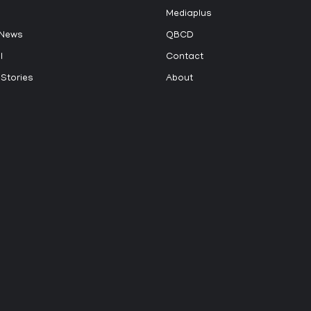
Mediaplus
 News
QBCD
l
Contact
 Stories
About