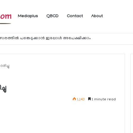
Mediaplus
QBCD
Contact
About
്‍ അപകടമുണ്ടാക്കാവുന്ന വസ്തുക്കള്‍ നീക്കം ചെയ്യണം – വുഖൂദ്
ിച്ചു
ചു
1,143
1 minute read