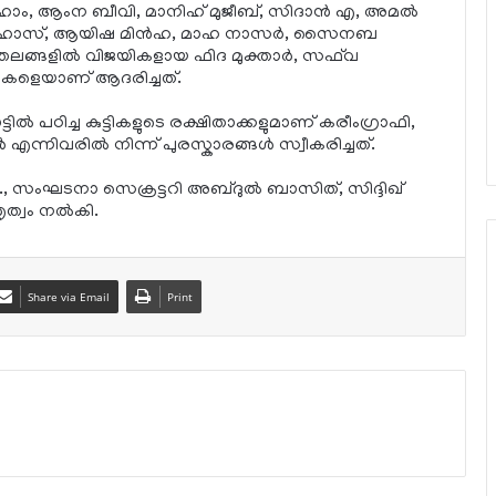
സിഹാം, ആംന ബീവി, മാനിഹ് മുജീബ്, സിദാൻ എ, അമൽ
 റിഹാസ്, ആയിഷ മിൻഹ, മാഹ നാസർ, സൈനബ
തലങ്ങളിൽ വിജയികളായ ഫിദ മുക്താർ, സഫ്‌വ
ികളെയാണ് ആദരിച്ചത്.
ടിൽ പഠിച്ച കുട്ടികളുടെ രക്ഷിതാക്കളുമാണ് കരീംഗ്രാഫി,
ൾ എന്നിവരിൽ നിന്ന് പുരസ്കാരങ്ങൾ സ്വീകരിച്ചത്.
സംഘടനാ സെക്രട്ടറി അബ്ദുൽ ബാസിത്, സിദ്ദിഖ്
തൃത്വം നൽകി.
Share via Email
Print