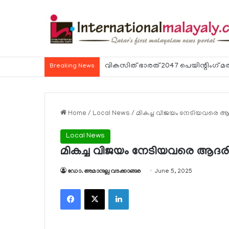
വാഹനത്തില്‍ നിന്നിറങ്ങുമ്പോള്‍ ചൂടില
Breaking News
Home
/
Local News
/
മികച്ച വിജയം നേടിയവരെ ആദര
Local News
മികച്ച വിജയം നേടിയവരെ ആദരിച്
ഡോ. അമാനുല്ല വടക്കാങ്ങര
June 5, 2025
Facebook
X
LinkedIn