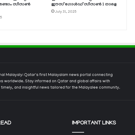
് രണ്ടാം സീസണ്‍
ഈസ് ഗോള്‍ഡ് സീസണ്‍ 1 നാളെ
July 31, 2025
25
onal Malayaly: Qatar's first Malayalam news portal connecting
s worldwide. Stay informed on Qatar and global affairs with
 timely, and insightful news tailored for the Malayalee community.
READ
IMPORTANT LINKS