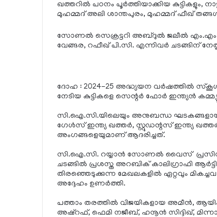
ഖത്തറില്‍ പഠനം പൂര്‍ത്തിയാക്കിയ കുട്ടികളും, നാട
മുഹമ്മദ് അലി ശാന്തപുരം, മുഹമ്മദ് ഫീഖ് തങ്ങള്‍
സോണല്‍ സെക്രട്ടറി അബ്ദുല്‍ ജലീല്‍ എം.എം.
വേങ്ങര, റഫീഖ് പി.സി. എന്നിവര്‍ ചടങ്ങിന് നേതൃ
ദോഹ : 2024-25 അദ്ധ്യയന വർഷത്തിൽ സ്‌കൂ
നേടിയ കുട്ടികളെ സെന്റർ ഫോർ ഇന്ത്യൻ കമ്മ
സി.ഐ.സി.യിലെയും അനുബന്ധ ഘടകങ്ങളായ വി
ഗേൾസ് ഇന്ത്യ ഖത്തർ, സ്റ്റുഡന്റസ് ഇന്ത്യ
അംഗങ്ങളെയുമാണ് ആദരിച്ചത്.
സി.ഐ.സി. റയ്യാൻ സോണൽ വൈസ് പ്രസിഡന
ചടങ്ങിൽ പ്രശസ്ത അറബിക് കാലിഗ്രാഫി ആർട്ടിസ്റ
തിരഞ്ഞെടുക്കുന്ന മേഖലകളിൽ ഏറ്റവും മിക
അദ്ദേഹം ഉണർത്തി.
പത്താം തരത്തിൽ വിജയികളായ അമീൻ, ആയ
അഷ്‌റഫ്, ഫെമി നജീബ്, ഹനൂൻ സിദ്ദിഖ്, മിന്