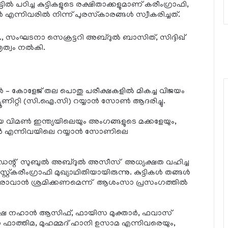
്ടില്‍ പഠിച്ച കുട്ടികളുടെ രക്ഷിതാക്കളുമാണ് കരീംഗ്രാഫി,
 എന്നിവരില്‍ നിന്ന് പുരസ്‌കാരങ്ങള്‍ സ്വീകരിച്ചത്.
, സംഘടനാ സെക്രട്ടറി അബ്ദുല്‍ ബാസിത്, സിദ്ദിഖ്
ത്വം നല്‍കി.
ൾ – കോളേജ് തല പൊതു പരീക്ഷകളിൽ മികച്ച വിജയം
്യൂണിറ്റി (സി.ഐ.സി) റയ്യാൻ സോൺ ആദരിച്ചു.
മൺ ഇന്ത്യയിലെയും അംഗങ്ങളുടെ മക്കളേയും,
 ഖത്തർ എന്നിവയിലെ റയ്യാൻ സോണിലെ
്റ് സുബുൽ അബ്ദുൽ അസീസ് അധ്യക്ഷത വഹിച്ച
്റ്കരീംഗ്രാഫി മുഖ്യാഥിതിയായിരുന്നു. കുട്ടികൾ തങ്ങൾ
ച്ചവരാവാൻ ശ്രമിക്കണമെന്ന് ആശംസാ പ്രസംഗത്തിൽ
ിഷ നഹാൻ ആസിഫ്, ഫായിസ മുക്താർ, ഫവാസ്
നാ ഫാത്തിമ, മുഹമ്മദ് ഹാനി ഉസാമ എന്നിവരെയും,