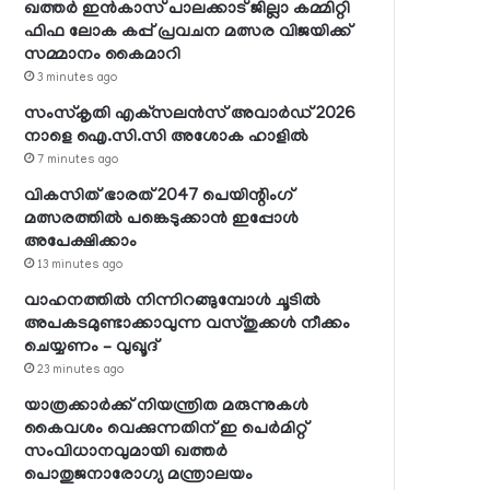
ഖത്തര്‍ ഇന്‍കാസ് പാലക്കാട് ജില്ലാ കമ്മിറ്റി
ഫിഫ ലോക കപ്പ് പ്രവചന മത്സര വിജയിക്ക്
സമ്മാനം കൈമാറി
3 minutes ago
സംസ്‌കൃതി എക്‌സലന്‍സ് അവാര്‍ഡ് 2026
നാളെ ഐ.സി.സി അശോക ഹാളില്‍
7 minutes ago
വികസിത് ഭാരത് 2047 പെയിന്റിംഗ്
മത്സരത്തില്‍ പങ്കെടുക്കാന്‍ ഇപ്പോള്‍
അപേക്ഷിക്കാം
13 minutes ago
വാഹനത്തില്‍ നിന്നിറങ്ങുമ്പോള്‍ ചൂടില്‍
അപകടമുണ്ടാക്കാവുന്ന വസ്തുക്കള്‍ നീക്കം
ചെയ്യണം – വുഖൂദ്
23 minutes ago
യാത്രക്കാര്‍ക്ക് നിയന്ത്രിത മരുന്നുകള്‍
കൈവശം വെക്കുന്നതിന് ഇ പെര്‍മിറ്റ്
സംവിധാനവുമായി ഖത്തര്‍
പൊതുജനാരോഗ്യ മന്ത്രാലയം