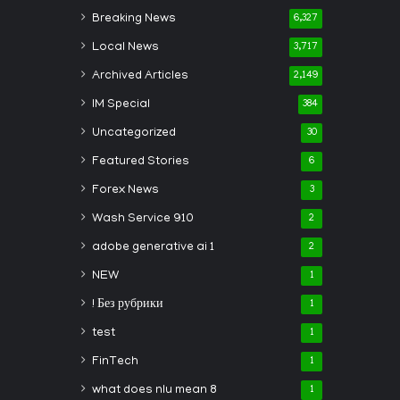
Breaking News
6,327
Local News
3,717
Archived Articles
2,149
IM Special
384
Uncategorized
30
Featured Stories
6
Forex News
3
Wash Service 910
2
adobe generative ai 1
2
NEW
1
! Без рубрики
1
test
1
FinTech
1
what does nlu mean 8
1