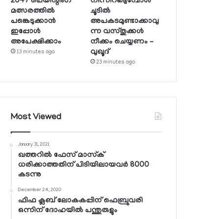
2047 പെയിന്റിംഗ്
നിന്നിറങ്ങുമ്പോള്‍
മത്സരത്തില്‍
ചൂടില്‍
പങ്കെടുക്കാന്‍
അപകടമുണ്ടാക്കാവു
ഇപ്പോള്‍
ന്ന വസ്തുക്കള്‍
അപേക്ഷിക്കാം
നീക്കം ചെയ്യണം –
വുഖൂദ്
13 minutes ago
23 minutes ago
Most Viewed
January 31, 2021
ഖത്തറില്‍ ഫേസ് മാസ്‌ക്
ധരിക്കാത്തതിന് പിടിയിലായവര്‍ 8000
കടന്നു
December 24, 2020
ഫിഫ ക്ലബ് ലോകകപ്പിന് ഫെബ്രുവരി
ഒന്നിന് ദോഹയില്‍ പന്തുരുളും