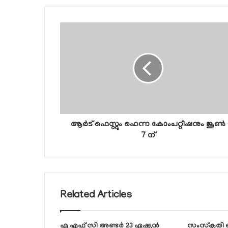
ആര്‍ട് ഫെസ്റ്റും ഹെന്ന കോംപറ്റീഷനും ജൂണ്‍
7 ന്
Related Articles
എ എഫ് സി അണ്ടര്‍ 23 ഏഷ്യന്‍
സംസ്‌കൃതി ഖത്