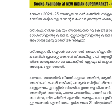
ദോഹ : 2024-25 അദ്ധ്യയന വര്‍ഷത്തില്‍ സ്‌കൂ
നേടിയ കുട്ടികളെ സെന്റര്‍ ഫോര്‍ ഇന്ത്യന്‍ കമ്
സി.ഐ.സി.യിലെയും അനുബന്ധ ഘടകങ്ങളായ വിമ
ഗേള്‍സ് ഇന്ത്യ ഖത്തര്‍, സ്റ്റുഡന്റസ് ഇന്ത്യ 
അംഗങ്ങളെയുമാണ് ആദരിച്ചത്.
സി.ഐ.സി. റയ്യാന്‍ സോണല്‍ വൈസ് പ്രസിഡന
ചടങ്ങില്‍ പ്രശസ്ത അറബിക് കാലിഗ്രാഫി ആര്‍ട്ടിസ്റ
തിരഞ്ഞെടുക്കുന്ന മേഖലകളില്‍ ഏറ്റവും മികച
അദ്ദേഹം ഉണര്‍ത്തി.
പത്താം തരത്തില്‍ വിജയികളായ അമീന്‍, ആയ
അഷ്റഫ്, ഫെമി നജീബ്, ഹനൂന്‍ സിദ്ദിഖ്, മിന്
പന്ത്രണ്ടാം ക്ലാസ്സില്‍ വിജയികളായ ആയിഷ സ
അബ്ദുല്‍ നാസര്‍, ഹായ ഫാത്തിമ, ഹാനിയ
ബാര്‍സ, നിദ ഷിറിന്‍ എന്നിവരെയും, കോളേജ് 
ഹുസൈന്‍ എന്നിവരും ഉള്‍പ്പെടെ 21 വിദ്യാര്‍ത