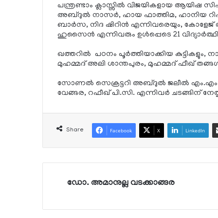
പന്ത്രണ്ടാം ക്ലാസ്സിൽ വിജയികളായ ആയിഷ 
അബ്ദുൽ നാസർ, ഹായ ഫാത്തിമ, ഹാനിയ
ബാർസ, നിദ ഷിറിൻ എന്നിവരെയും, കോളേജ് 
ഹുസൈൻ എന്നിവരും ഉൾപ്പെടെ 21 വിദ്യാർത്ഥ
ഖത്തറിൽ പഠനം പൂർത്തിയാക്കിയ കുട്ടികളും, നാട്
മുഹമ്മദ് അലി ശാന്തപുരം, മുഹമ്മദ് ഫീഖ് തങ്ങ
സോണൽ സെക്രട്ടറി അബ്ദുൽ ജലീൽ എം.എം., 
വേങ്ങര, റഫീഖ് പി.സി. എന്നിവർ ചടങ്ങിന് നേ
Share
Facebook
X
LinkedIn
ഡോ. അമാനുല്ല വടക്കാങ്ങര