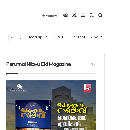
Log In
Random Article
Sidebar
Switch skin
Search for
Follow
Mediaplus
QBCD
Contact
About
Perunnal Nilavu Eid Magazine