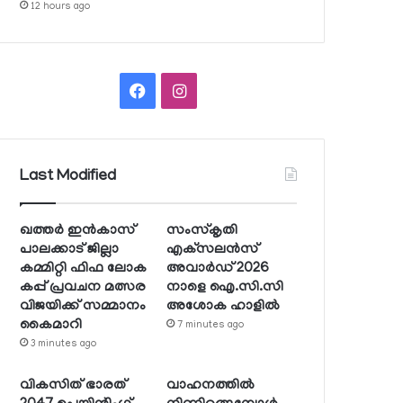
12 hours ago
Facebook
Instagram
Last Modified
ഖത്തര്‍ ഇന്‍കാസ്
സംസ്‌കൃതി
പാലക്കാട് ജില്ലാ
എക്‌സലന്‍സ്
കമ്മിറ്റി ഫിഫ ലോക
അവാര്‍ഡ് 2026
കപ്പ് പ്രവചന മത്സര
നാളെ ഐ.സി.സി
വിജയിക്ക് സമ്മാനം
അശോക ഹാളില്‍
കൈമാറി
7 minutes ago
3 minutes ago
വികസിത് ഭാരത്
വാഹനത്തില്‍