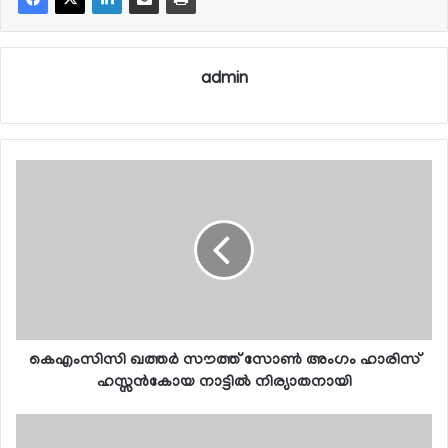
admin
കെഎംസിസി ഖത്തര്‍ സൗത്ത് സോണ്‍ അംഗം ഹാരിസ്
ഹസ്സന്‍കോയ നാട്ടില്‍ നിര്യാതനായി