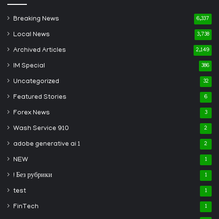
Breaking News
6,337
Local News
3,738
Archived Articles
2,149
IM Special
386
Uncategorized
32
Featured Stories
6
Forex News
3
Wash Service 910
2
adobe generative ai 1
2
NEW
1
! Без рубрики
1
test
1
FinTech
1