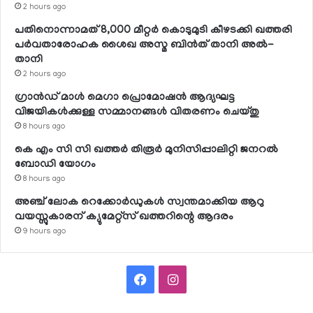
2 hours ago
പതിനൊന്നാമത് 8,000 മീറ്റര്‍ കൊടുമുടി കീഴടക്കി ഖത്തരി
പര്‍വതാരോഹക ശൈഖ അസ്മ ബിന്‍ത് താനി അല്‍-
താനി
2 hours ago
ഗ്രാന്‍ഡ് മാള്‍ മെഗാ പ്രൊമോഷന്‍ ആദ്യഘട്ട
വിജയികള്‍ക്കുള്ള സമ്മാനങ്ങള്‍ വിതരണം ചെയ്തു
8 hours ago
കെ എം സി സി ഖത്തര്‍ തിരൂര്‍ മുനിസിപ്പാലിറ്റി ജനറല്‍
ബോഡി യോഗം
8 hours ago
അഞ്ച് ലോക റെക്കോര്‍ഡുകള്‍ സ്വന്തമാക്കിയ ആറു
വയസ്സുകാരന് ക്യുമേറ്റ്‌സ് ഖത്തറിന്റെ ആദരം
9 hours ago
Facebook
Instagram