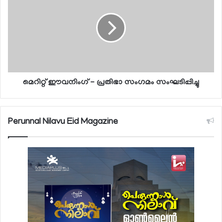
മെറിറ്റ് ഈവനിംഗ് - പ്രതിഭാ സംഗമം സംഘടിപ്പിച്ചു
Perunnal Nilavu Eid Magazine