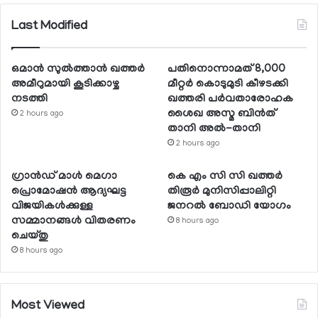
Last Modified
ഒമാന്‍ സുല്‍ത്താന്‍ ഖത്തര്‍
പതിനൊന്നാമത് 8,000
അമീറുമായി കൂടിക്കാഴ്ച
മീറ്റര്‍ കൊടുമുടി കീഴടക്കി
നടത്തി
ഖത്തരി പര്‍വതാരോഹക
ശൈഖ അസ്മ ബിന്‍ത്
2 hours ago
താനി അല്‍-താനി
2 hours ago
ഗ്രാന്‍ഡ് മാള്‍ മെഗാ
കെ എം സി സി ഖത്തര്‍
പ്രൊമോഷന്‍ ആദ്യഘട്ട
തിരൂര്‍ മുനിസിപ്പാലിറ്റി
വിജയികള്‍ക്കുള്ള
ജനറല്‍ ബോഡി യോഗം
സമ്മാനങ്ങള്‍ വിതരണം
8 hours ago
ചെയ്തു
8 hours ago
Most Viewed