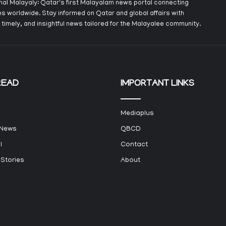
onal Malayaly: Qatar's first Malayalam news portal connecting
s worldwide. Stay informed on Qatar and global affairs with
 timely, and insightful news tailored for the Malayalee community.
READ
IMPORTANT LINKS
Mediaplus
 News
QBCD
l
Contact
 Stories
About