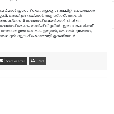
 പ്രസാദ് ഗരു, പ്രോഗ്രാം കമ്മിറ്റി ചെയര്‍മാന്‍
.പി. അബ്ദുല്‍ റഹ്‌മാന്‍, ഐ.സി.സി. ജനറല്‍
ഡൈ്വസറി ബോര്‍ഡ് ചെയര്‍മാന്‍ പി.ന്‍െ
‍ഡ് അംഗം സതീഷ് വിളവില്‍, ഇമാറ ഹെല്‍ത്ത്
്റി നേതാക്കളായ കെ.കെ. ഉസ്മാന്‍, ഹൈദര്‍ ചുങ്കത്തറ,
, അബ്ദുല്‍ റഊഫ് കൊണ്ടോട്ടി തുടങ്ങിയവര്‍
Share via Email
Print