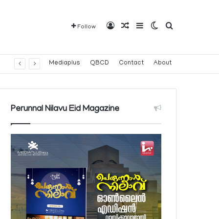
Log In
Random Article
Sidebar
Switch skin
Search for
Follow
Mediaplus
QBCD
Contact
About
Perunnal Nilavu Eid Magazine