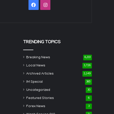
Facebook
Instagram
TRENDING TOPICS
Breaking News
6,333
Local News
3,726
Archived Articles
2,149
IM Special
385
Uncategorized
30
Featured Stories
6
Forex News
3