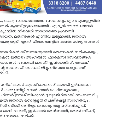
്ഷ്യ ബോധത്തോടെ സേവനവും എന്ന മുഖമുദ്രയില്‍
‍ ക്യാമ്പ് ശ്രദ്ധേയമായി . ഏഷ്യന്‍ ടൗണ്‍ ലേബര്‍
 ക്യാമ്പില്‍ നിരവധി സാധാരണ പ്രവാസി
ധന, മരുന്നുകള്‍ എന്നിവ ലഭ്യമാക്കി, ജനറല്‍
്‍മറ്റോളജി എന്നീ വിഭാഗങ്ങളില്‍ കണ്‍സള്‍ട്ടേഷനുകള്‍
ഗികള്‍ക്ക് സൗജന്യമായി മരുന്നുകള്‍ നല്‍കുകയും,
ഷന്‍ ഖത്തര്‍) അംഗങ്ങള്‍ ഫാര്‍മസി സേവനങ്ങള്‍
ോധനകള്‍, ബോഡി മാസ്ി ഇന്‍ഡക്‌സ് , ലൈഫ്
റെ ഭാഗമായി സംഘടിപ്പിച്ചു. നിസാര്‍ ചെറുവത്ത്
‍കി.
‍ സന്ദീപ് കുമാര്‍ ക്യാമ്പ് ഔപചാരികമായി ഉദ്ഘാടനം
്‍ & കമ്മ്യൂണിറ്റി വെല്‍ഫയര്‍ ഓഫീസറുമായ ,
ീസര്‍ ഈശ് സിംഗാള്‍ മുഖ്യാതിഥിയായി സംബന്ധിച്ചു.
 ജനറല്‍ സെക്രട്ടറി ദീപക് ഷെട്ടി സ്വാഗതവും .
മിനി സിബി നന്ദിയും പറഞ്ഞു. ഐ.സി.ബി.എഫ്.
ായ മണി ഭാരതി, ഇര്‍ഫാന്‍ അന്‍സാരി, അമര്‍ സിംഗ്,
് നേതൃത്വം നല്‍കി.