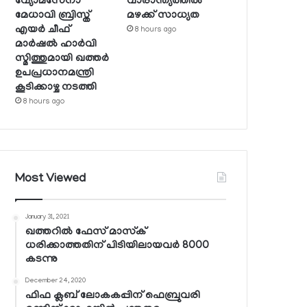
വ്യോമസേനാ
വാരാന്ത്യത്തില്‍
മേധാവി ബ്രിസ്ത്
മഴക്ക് സാധ്യത
എയര്‍ ചീഫ്
8 hours ago
മാര്‍ഷല്‍ ഹാര്‍വി
സ്മിത്തുമായി ഖത്തര്‍
ഉപപ്രധാനമന്ത്രി
കൂടിക്കാഴ്ച നടത്തി
8 hours ago
Most Viewed
January 31, 2021
ഖത്തറില്‍ ഫേസ് മാസ്‌ക്
ധരിക്കാത്തതിന് പിടിയിലായവര്‍ 8000
കടന്നു
December 24, 2020
ഫിഫ ക്ലബ് ലോകകപ്പിന് ഫെബ്രുവരി