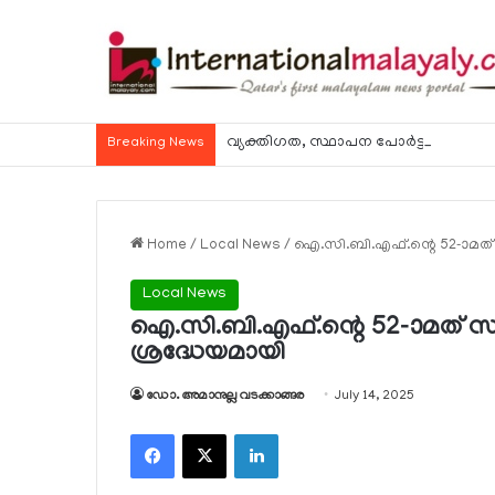
വ്യക്തിഗത, സ്ഥാപന പോര്‍ട്ടലുകള്‍ വഴി
Breaking News
Home
/
Local News
/
ഐ.സി.ബി.എഫ്.ന്റെ 52-ാമത് സ
Local News
ഐ.സി.ബി.എഫ്.ന്റെ 52-ാമത് സൗജ
ശ്രദ്ധേയമായി
ഡോ. അമാനുല്ല വടക്കാങ്ങര
July 14, 2025
Facebook
X
LinkedIn