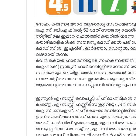
ദോഹ. കരുണയോടെ ആരോഗ്യ സംരക്ഷണവും, ലക
ഐ.സി.ബി.എഫ്.ന്റെ 52-ാമത് സൗജന്യ മെഡിക്കല്
സിറ്റിയിലെ ഇമാറ ഹെല്‍ത്ത്കെയറില്‍ നടന്ന
തൊഴിലാളികള്‍ക്ക് സൗജന്യ മെഡിക്കല്‍ പരിശോ
മെഡിസിന്‍, ഇഎന്‍ടി, ഓര്‍ത്തോ, ഡെന്റല്‍, ഡര
ലഭ്യമായിരുന്നു.
വെല്‍കെയര്‍ ഫാര്‍മസിയുടെ സഹകണത്തില്‍ രോ
ഐഫാക് (ഇന്ത്യന്‍ ഫാര്‍മസിസ്റ്റ് അസോസിയേ
നല്‍കുകയും ചെയ്തു. അടിസ്ഥാന രക്തപരിശ
സപ്പോര്‍ട്ട് അവബോധം തുടങ്ങിയവയും ക്യാമ്പിന്
ആരോഗ്യ അവബോധന ക്ലാസിനു നേതൃത്വം നല്
ഇന്ത്യന്‍ എംബസ്സി ഡെപ്യൂട്ടി ചീഫ് ഓഫ് മിഷന്
ചെയ്തു. എംബസ്സി ഫസ്റ്റ് സെക്രട്ടറിയും , ലേബര
ഐ.സി.ബി.എഫ്. ചീഫ് കോ-ഓര്‍ഡിനേറ്റിങ് ഓഫ
പ്രസിഡണ്ട് ഷാനവാസ് ബാവയുടെ അധ്യക്ഷതയില്‍
മെഡിക്കല്‍ വിങ് ചുമതലയുള്ള എം. സി അംഗം 
സെക്രട്ടറി ജാഫര്‍ തയ്യില്‍, എം.സി അംഗങ്ങള
ശങ്കര്‍ ഗൗഡ്, നീലാംബരി എന്നിവര്‍ പരിപാടിക്ക