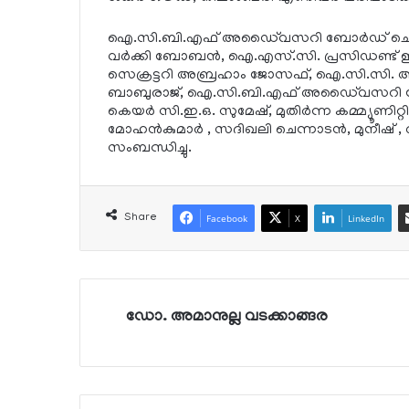
ഐ.സി.ബി.എഫ് അഡൈ്വസറി ബോര്‍ഡ് ചെയര്‍മാന്‍
വര്‍ക്കി ബോബന്‍, ഐ.എസ്.സി. പ്രസിഡണ്ട് ഇ
സെക്രട്ടറി അബ്രഹാം ജോസഫ്, ഐ.സി.സി. അ
ബാബുരാജ്, ഐ.സി.ബി.എഫ് അഡൈ്വസറി ബോര്
കെയര്‍ സി.ഇ.ഒ. സുമേഷ്, മുതിര്‍ന്ന കമ്മ്യൂണിറ
മോഹന്‍കുമാര്‍ , സദിഖലി ചെന്നാടന്‍, മുനീഷ് 
സംബന്ധിച്ചു.
Share
Facebook
X
LinkedIn
ഡോ. അമാനുല്ല വടക്കാങ്ങര