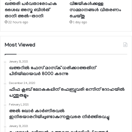
ഖത്തരി പര്‍വതാരോഹക
വിജയികള്‍ക്കുള്ള
ശൈഖ അസ്മ ബിന്‍ത്
സമ്മാനങ്ങള്‍ വിതരണം
താനി അല്‍-താനി
ചെയ്തു
22 hours ago
1 day ago
Most Viewed
January 31, 2021
ഖത്തറില്‍ ഫേസ് മാസ്‌ക് ധരിക്കാത്തതിന്
പിടിയിലായവര്‍ 8000 കടന്നു
December 24, 2020
ഫിഫ ക്ലബ് ലോകകപ്പിന് ഫെബ്രുവരി ഒന്നിന് ദോഹയില്‍
പന്തുരുളും
February 1, 2021
അല്‍ ഖോര്‍ കാര്‍ണിവെല്‍
ഇനിയൊരറിയിപ്പുണ്ടാകുന്നതുവരെ നിര്‍ത്തിവെച്ചു
January 31, 2021