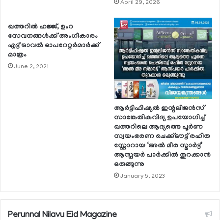
April 29, 2026
ഖത്തറില്‍ ഹജ്ജ്, ഉംറ
സേവനങ്ങള്‍ക്ക് അംഗീകാരം
എട്ട് ട്രാവല്‍ ഓപറേറ്റര്‍മാര്‍ക്ക്
മാത്രം
June 2, 2021
ആര്‍ട്ടിഫിഷ്യല്‍ ഇന്റലിജന്‍സ്
സാങ്കേതികവിദ്യ ഉപയോഗിച്ച്
ഖത്തറിലെ ആദ്യത്തെ പൂര്‍ണ
സ്വയംഭരണ ചെക്ക്ഔട്ട് രഹിത
സ്റ്റോറായ ‘അല്‍ മീര സ്മാര്‍ട്ട്’
ആസ്പയര്‍ പാര്‍ക്കില്‍ തുറക്കാന്‍
ഒരുങ്ങുന്നു
January 5, 2023
Perunnal Nilavu Eid Magazine