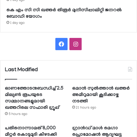
1 day ago
കെ എം സി സി ഖത്തര്‍ തിരൂര്‍ മുനിസിപ്പാലിറ്റി ജനറല്‍
ബോഡി യോഗം
1 day ago
Facebook
Instagram
Last Modified
ഓണത്തോടനുബന്ധിച്ച് 2.5
ഒമാന്‍ സുല്‍ത്താന്‍ ഖത്തര്‍
മില്യണ്‍ രൂപയുടെ
അമീറുമായി കൂടിക്കാഴ്ച
സമ്മാനങ്ങളുമായി
നടത്തി
ഖത്തറിലെ സഫാരി ഗ്രൂപ്പ്
21 hours ago
5 hours ago
പതിനൊന്നാമത് 8,000
ഗ്രാന്‍ഡ് മാള്‍ മെഗാ
മീറ്റര്‍ കൊടുമുടി കീഴടക്കി
പ്രൊമോഷന്‍ ആദ്യഘട്ട