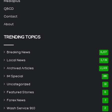
Mediaplus
QBCD
Contact
About
TRENDING TOPICS
Breaking News
6,337
Local News
3,739
Archived Articles
2,149
IM Special
386
Uncategorized
32
Featured Stories
6
Forex News
3
Wash Service 910
2