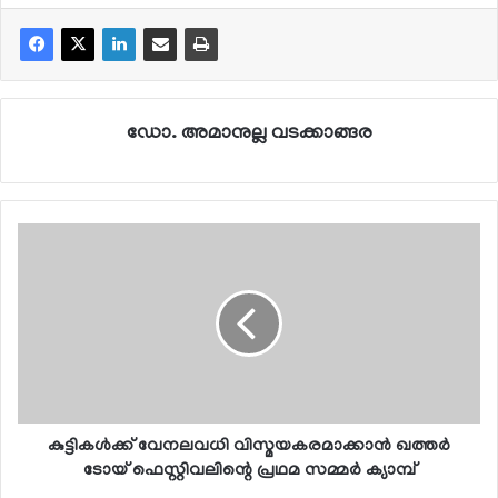
ഡോ. അമാനുല്ല വടക്കാങ്ങര
കുട്ടികള്‍ക്ക് വേനലവധി വിസ്മയകരമാക്കാന്‍ ഖത്തര്‍
ടോയ് ഫെസ്റ്റിവലിന്റെ പ്രഥമ സമ്മര്‍ ക്യാമ്പ്