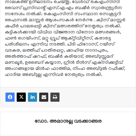
നാലകത്ത് ഉദ്ഘാടനം ചെയ്തു. വേള്‍ഡ് കെഎംസിസി
വൈസ് പ്രസിഡന്റ് എസ്.എ.എം ബഷീര്‍ സ്വാതന്ത്ര്യദിന
സന്ദേശം നല്‍കി. കെഎംസിസി സംസ്ഥാന സെക്രട്ടറി
ഫൈസല്‍ മാസ്റ്റര്‍ ആശംസകള്‍ നേര്‍ന്നു . ക്വിസ് മാസ്റ്റര്‍
ഷഫീര്‍ പാലപ്പെട്ടി ക്വിസ് മത്സരത്തിന് നേതൃത്വം നല്‍കി.
കുട്ടികള്‍ക്കായി വിവിധ വിജ്ഞാന വിനോദ മത്സരങ്ങള്‍,
ഫണ്‍ ഗെയിംസ്, മറ്റു ഗ്രൂപ് ആക്റ്റിവിറ്റീസ്, കരാട്ടെ
പരിശീലനം എന്നിവ നടത്തി. പിടി ഫിറോസ്, റയീസ്
വടകര, ലത്തീഫ് പാതിരപ്പറ്റ, ഷാഹിയ നാദാപുരം,
അല്‍ത്താഫ് ഷറഫ്, ബഷീര്‍ കരിയാട്, അബ്ദുസ്സമദ്
മണലൂര്‍, ഉബൈദ് കുയ്യാന, ഗ്രീന്‍ ടീന്‍സ് എക്‌സിക്കുട്ടീവ്
അംഗങ്ങളായ മിന്‍ഹ ഫാത്തിമ, നിംഹ അബ്ദുല്‍ റഫീക്ക്,
ഹാദിയ അബ്ദുല്ല എന്നിവര്‍ നേത്യത്വം നല്‍കി.
ഡോ. അമാനുല്ല വടക്കാങ്ങര