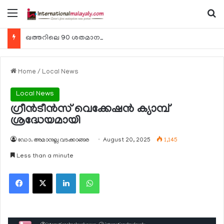
Menu
Se
ഖത്തറിലെ 90 ശതമാനം കമ്പനികളും 2025 ലെ ടാക്‌സ് റിട്ടേണുകള്‍ സമര്‍പ്പിച്ചു
Home
/
Local News
Local News
ഗ്രീന്‍ടീന്‍സ് വെക്കേഷന്‍ ക്യാമ്പ്
ശ്രദ്ധേയമായി
ഡോ. അമാനുല്ല വടക്കാങ്ങര
August 20, 2025
1,145
Less than a minute
Facebook
X
LinkedIn
WhatsApp