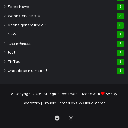
Forex News
3
Wash Service 910
2
adobe generative ai 1
2
NEW
1
! Без рубрики
1
test
1
FinTech
1
what does nlu mean 8
1
© Copyright 2026, All Rights Reserved | Made with
By Sky
Secretary
| Proudly Hosted by
Sky CloudStored
Facebook
Instagram