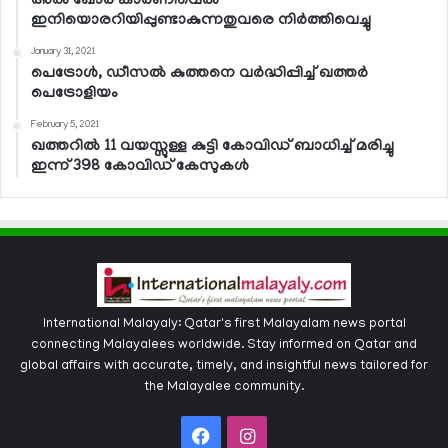
അല്‍ ഖോര്‍ കാര്‍ണിവെല്‍
ഇനിയൊരറിയിപ്പുണ്ടാകുന്നതുവരെ നിര്‍ത്തിവെച്ചു
January 31, 2021
പെട്രോള്‍, ഡീസല്‍ കുത്തനെ വര്‍ദ്ധിപ്പിച്ച് ഖത്തര്‍
പെട്രോളിയം
February 5, 2021
ഖത്തറില്‍ 11 വയസ്സുള്ള കുട്ടി കോവിഡ് ബാധിച്ച് മരിച്ചു
ഇന്ന് 398 കോവിഡ് കേസുകള്‍
International Malayaly: Qatar's first Malayalam news portal
connecting Malayalees worldwide. Stay informed on Qatar and
global affairs with accurate, timely, and insightful news tailored for
the Malayalee community.
Facebook
Instagram