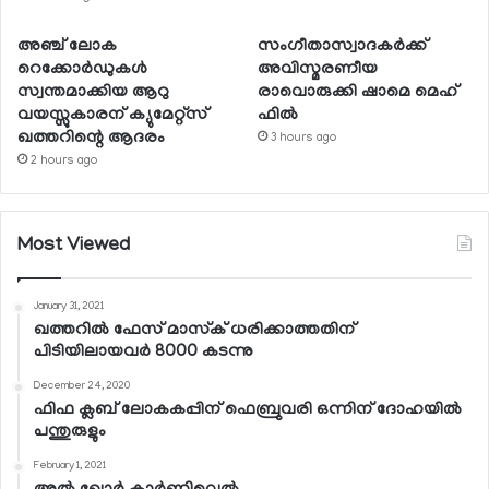
അഞ്ച് ലോക
സംഗീതാസ്വാദകര്‍ക്ക്
റെക്കോര്‍ഡുകള്‍
അവിസ്മരണീയ
സ്വന്തമാക്കിയ ആറു
രാവൊരുക്കി ഷാമെ മെഹ്
വയസ്സുകാരന് ക്യുമേറ്റ്‌സ്
ഫില്‍
ഖത്തറിന്റെ ആദരം
3 hours ago
2 hours ago
Most Viewed
January 31, 2021
ഖത്തറില്‍ ഫേസ് മാസ്‌ക് ധരിക്കാത്തതിന്
പിടിയിലായവര്‍ 8000 കടന്നു
December 24, 2020
ഫിഫ ക്ലബ് ലോകകപ്പിന് ഫെബ്രുവരി ഒന്നിന് ദോഹയില്‍
പന്തുരുളും
February 1, 2021