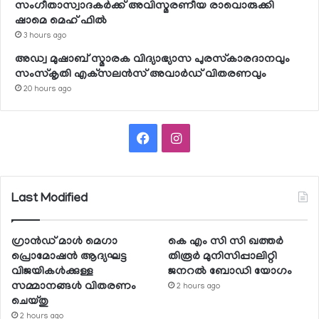
സംഗീതാസ്വാദകര്‍ക്ക് അവിസ്മരണീയ രാവൊരുക്കി
ഷാമെ മെഹ് ഫില്‍
3 hours ago
അഡ്വ മുഷാബ് സ്മാരക വിദ്യാഭ്യാസ പുരസ്‌കാരദാനവും
സംസ്‌കൃതി എക്‌സലന്‍സ് അവാര്‍ഡ് വിതരണവും
20 hours ago
Facebook
Instagram
Last Modified
ഗ്രാന്‍ഡ് മാള്‍ മെഗാ
കെ എം സി സി ഖത്തര്‍
പ്രൊമോഷന്‍ ആദ്യഘട്ട
തിരൂര്‍ മുനിസിപ്പാലിറ്റി
വിജയികള്‍ക്കുള്ള
ജനറല്‍ ബോഡി യോഗം
സമ്മാനങ്ങള്‍ വിതരണം
2 hours ago
ചെയ്തു
2 hours ago