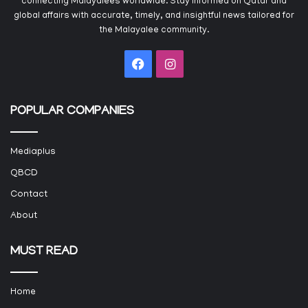
connecting Malayalees worldwide. Stay informed on Qatar and
global affairs with accurate, timely, and insightful news tailored for
the Malayalee community.
Facebook
Instagram
POPULAR COMPANIES
Mediaplus
QBCD
Contact
About
MUST READ
Home