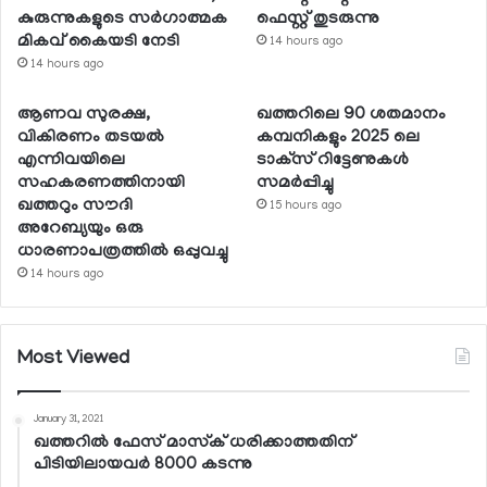
കുരുന്നുകളുടെ സര്‍ഗാത്മക
ഫെസ്റ്റ് തുടരുന്നു
മികവ് കൈയടി നേടി
14 hours ago
14 hours ago
ആണവ സുരക്ഷ,
ഖത്തറിലെ 90 ശതമാനം
വികിരണം തടയല്‍
കമ്പനികളും 2025 ലെ
എന്നിവയിലെ
ടാക്‌സ് റിട്ടേണുകള്‍
സഹകരണത്തിനായി
സമര്‍പ്പിച്ചു
ഖത്തറും സൗദി
15 hours ago
അറേബ്യയും ഒരു
ധാരണാപത്രത്തില്‍ ഒപ്പുവച്ചു
14 hours ago
Most Viewed
January 31, 2021
ഖത്തറില്‍ ഫേസ് മാസ്‌ക് ധരിക്കാത്തതിന്
പിടിയിലായവര്‍ 8000 കടന്നു