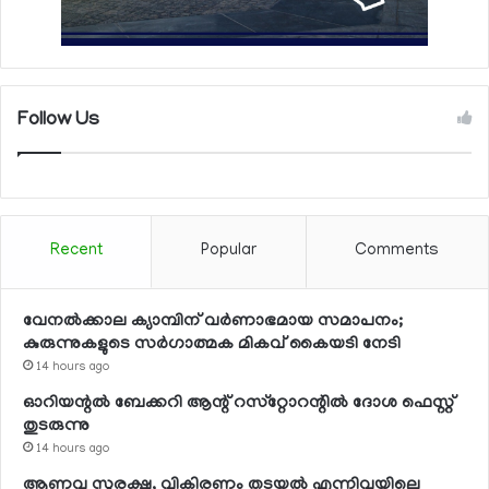
Follow Us
Recent
Popular
Comments
വേനല്‍ക്കാല ക്യാമ്പിന് വര്‍ണാഭമായ സമാപനം;
കുരുന്നുകളുടെ സര്‍ഗാത്മക മികവ് കൈയടി നേടി
14 hours ago
ഓറിയന്റല്‍ ബേക്കറി ആന്റ് റസ്‌റ്റോറന്റില്‍ ദോശ ഫെസ്റ്റ്
തുടരുന്നു
14 hours ago
ആണവ സുരക്ഷ, വികിരണം തടയല്‍ എന്നിവയിലെ