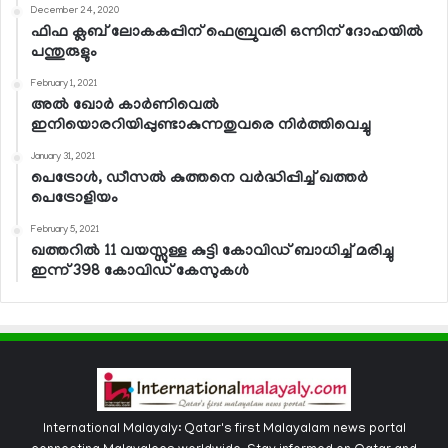
December 24, 2020
ഫിഫ ക്ലബ് ലോകകപ്പിന് ഫെബ്രുവരി ഒന്നിന് ദോഹയില്‍
പന്തുരുളും
February 1, 2021
അല്‍ ഖോര്‍ കാര്‍ണിവെല്‍
ഇനിയൊരറിയിപ്പുണ്ടാകുന്നതുവരെ നിര്‍ത്തിവെച്ചു
January 31, 2021
പെട്രോള്‍, ഡീസല്‍ കുത്തനെ വര്‍ദ്ധിപ്പിച്ച് ഖത്തര്‍
പെട്രോളിയം
February 5, 2021
ഖത്തറില്‍ 11 വയസ്സുള്ള കുട്ടി കോവിഡ് ബാധിച്ച് മരിച്ചു
ഇന്ന് 398 കോവിഡ് കേസുകള്‍
International Malayaly: Qatar's first Malayalam news portal