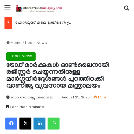
Menu
Se
ഹോര്‍മുസ് കടലിടുക്ക് ഉടന്‍ തുറന്നേക്കും
Home
/
Local News
Local News
ട്രേഡ് മാര്‍ക്കുകള്‍ ഓണ്‍ലൈനായി
രജിസ്റ്റര്‍ ചെയ്യുന്നതിനുള്ള
മാര്‍ഗ്ഗനിര്‍ദ്ദേശങ്ങള്‍ പുറത്തിറക്കി
വാണിജ്യ വ്യവസായ മന്ത്രാലയം
ഡോ. അമാനുല്ല വടക്കാങ്ങര
August 25, 2025
1,139
Less than a minute
Facebook
X
LinkedIn
WhatsApp