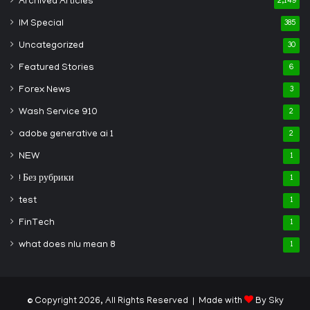
Archived Articles
2,149
IM Special
385
Uncategorized
30
Featured Stories
6
Forex News
3
Wash Service 910
2
adobe generative ai 1
2
NEW
1
! Без рубрики
1
test
1
FinTech
1
what does nlu mean 8
1
© Copyright 2026, All Rights Reserved | Made with
By Sky