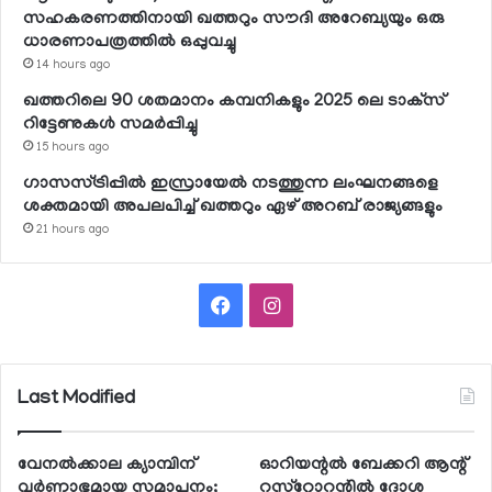
സഹകരണത്തിനായി ഖത്തറും സൗദി അറേബ്യയും ഒരു
ധാരണാപത്രത്തില്‍ ഒപ്പുവച്ചു
14 hours ago
ഖത്തറിലെ 90 ശതമാനം കമ്പനികളും 2025 ലെ ടാക്‌സ്
റിട്ടേണുകള്‍ സമര്‍പ്പിച്ചു
15 hours ago
ഗാസസ്ട്രിപ്പില്‍ ഇസ്രായേല്‍ നടത്തുന്ന ലംഘനങ്ങളെ
ശക്തമായി അപലപിച്ച് ഖത്തറും ഏഴ് അറബ് രാജ്യങ്ങളും
21 hours ago
Facebook
Instagram
Last Modified
വേനല്‍ക്കാല ക്യാമ്പിന്
ഓറിയന്റല്‍ ബേക്കറി ആന്റ്
വര്‍ണാഭമായ സമാപനം;
റസ്‌റ്റോറന്റില്‍ ദോശ