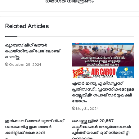
ഗതാഗത നിയന്ത്രണം
Related Articles
ക്യാമ്പസ് ലീഗ് ഖത്തര്‍
ഫെയ്‌സ്ബുക്ക് പേജ് ലോഞ്ച്
ചെയ്തു
October 29, 2024
എയര്‍ ഇന്ത്യ എക്‌സ്പ്രസ്
പ്രതിസന്ധി; പ്രവാസികളോടുള്ള
വെല്ലുവിളി: ഗപാഖ് സര്‍വ്വകക്ഷി
യോഗം
May 31, 2024
ഇന്‍കാസ് ഖത്തര്‍ യൂത്ത് വിംഗ്
ഒരാഴ്ചയ്ക്കുള്ളില്‍ 20,867
സമാഹരിച്ച തുക ഖത്തര്‍
ഫ്യൂമിഗേഷന്‍ അഭ്യര്‍ത്ഥനകള്‍
ചാരിറ്റിക്ക് കൈമാറി
പൂര്‍ത്തിയാക്കി മുനിസിപ്പാലിറ്റി