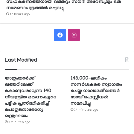
സഹകരണത്തിനായി ഖത്തറും സൗദി അറേബ്യയും ഒരു
ധാരണാപത്രത്തില്‍ ഒപ്പുവച്ചു
15 hours ago
Facebook
Instagram
Last Modified
യാത്രക്കാര്‍ക്ക്
148,000-ലധികം
ഖത്തറിലേക്ക്
സന്ദര്‍ശകരെ സ്വാഗതം
കൊണ്ടുവരാവുന്ന 140
ചെയ്ത നാലാമത് ഖത്തര്‍
നിയന്ത്രിത മരുന്നുകളുടെ
ടോയ് ഫെസ്റ്റിവല്‍
പട്ടിക പ്രസിദ്ധീകരിച്ച്
സമാപിച്ചു
പൊതുജനാരോഗ്യ
14 minutes ago
മന്ത്രാലയം
3 minutes ago