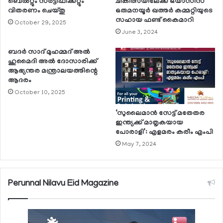
ബെല്‍റ്റും സര്‍ട്ടിഫിക്കറ്റും
ചികിത്സയിലേക്ക് ഒയാസിസ്
വിതരണം ചെയ്തു
ഒരുമനയൂര്‍ ഖത്തര്‍ കമ്മറ്റിയുടെ
സഹായ ഫണ്ട് കൈമാറി
October 29, 2025
June 3, 2024
ബദര്‍ സാദ് മുഹമ്മദ് അല്‍
ഹുമൈദി അല്‍ ദോസാരിക്ക്
ആഭ്യന്തര മന്ത്രാലയത്തിന്റെ
ആദരം
October 10, 2025
‘സുലൈമാന്‍ സേട്ട് മതേതര
ഇന്ത്യക്ക് മാതൃകയായ
പോരാളി’: എളമരം കരീം എംപി
May 7, 2024
Perunnal Nilavu Eid Magazine