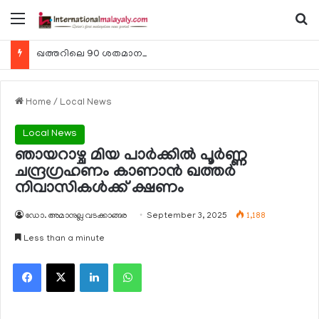
Menu
Se
ഖത്തറിലെ 90 ശതമാനം കമ്പനികളും 2025 ലെ ടാക്‌സ് റിട്ടേണുകള്‍ സമര്‍പ്പിച്ചു
Home
/
Local News
Local News
ഞായറാഴ്ച മിയ പാര്‍ക്കില്‍ പൂര്‍ണ്ണ
ചന്ദ്രഗ്രഹണം കാണാന്‍ ഖത്തര്‍
നിവാസികള്‍ക്ക് ക്ഷണം
ഡോ. അമാനുല്ല വടക്കാങ്ങര
September 3, 2025
1,188
Less than a minute
Facebook
X
LinkedIn
WhatsApp