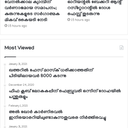
വേനല്‍ക്കാല ക്യാമ്പിന്
ഓറിയന്റല്‍ ബേക്കറി ആന്റ്
വര്‍ണാഭമായ സമാപനം;
റസ്‌റ്റോറന്റില്‍ ദോശ
കുരുന്നുകളുടെ സര്‍ഗാത്മക
ഫെസ്റ്റ് തുടരുന്നു
മികവ് കൈയടി നേടി
15 hours ago
15 hours ago
Most Viewed
January 31, 2021
ഖത്തറില്‍ ഫേസ് മാസ്‌ക് ധരിക്കാത്തതിന്
പിടിയിലായവര്‍ 8000 കടന്നു
December 24, 2020
ഫിഫ ക്ലബ് ലോകകപ്പിന് ഫെബ്രുവരി ഒന്നിന് ദോഹയില്‍
പന്തുരുളും
February 1, 2021
അല്‍ ഖോര്‍ കാര്‍ണിവെല്‍
ഇനിയൊരറിയിപ്പുണ്ടാകുന്നതുവരെ നിര്‍ത്തിവെച്ചു
January 31, 2021