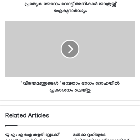
പ്രത്യേക യോഗം വോട്ട് അധികാര്‍ യാത്രയ്ക്ക്
ഐക്യദാര്‍ഢ്യം
' വിജയമന്ത്രങ്ങള്‍ ' ഒമ്പതാം ഭാഗം ദോഹയില്‍
പ്രകാശനം ചെയ്തു
Related Articles
യു എം എ ഐ കളരി ബ്ലാക്ക്
മല്‍ക്ക റൂഹിയുടെ