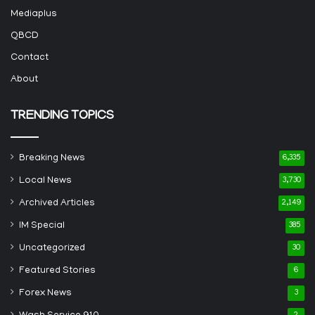
Mediaplus
QBCD
Contact
About
TRENDING TOPICS
Breaking News
6,335
Local News
3,730
Archived Articles
2,149
IM Special
385
Uncategorized
30
Featured Stories
6
Forex News
3