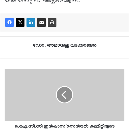
വെബ്‌സൈറ്റ് വഴി രജിസ്റ്റര്‍ ചെയ്യണം.
ഡോ. അമാനുല്ല വടക്കാങ്ങര
ഒ.ഐ.സി.സി ഇന്‍കാസ് സെന്‍ട്രല്‍ കമ്മിറ്റിയുടെ