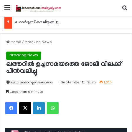
Menu
Se
ഹോര്‍മുസ് കടലിടുക്ക് ഉടന്‍ തുറന്നേക്കും
Home
/
Breaking News
Breaking News
ഖത്തറില്‍ ഉച്ചസമയത്തെ ജോലി വിലക്ക്
പിന്‍വലിച്ചു
ഡോ. അമാനുല്ല വടക്കാങ്ങര
September 15, 2025
1,215
Less than a minute
Facebook
X
LinkedIn
WhatsApp