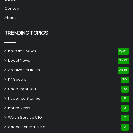
Contact
About
TRENDING TOPICS
Breaking News
6,334
Local News
3,729
Archived Articles
2,149
IM Special
385
Uncategorized
30
Featured Stories
6
Forex News
3
Wash Service 910
2
adobe generative ai 1
2