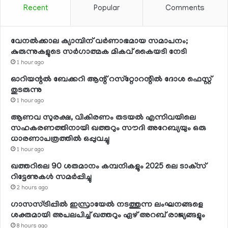
Recent
Popular
Comments
വേനല്‍ക്കാല ക്യാമ്പിന് വര്‍ണാഭമായ സമാപനം;
കുരുന്നുകളുടെ സര്‍ഗാത്മക മികവ് കൈയടി നേടി
1 hour ago
ഓറിയന്റല്‍ ബേക്കറി ആന്റ് റസ്‌റ്റോറന്റില്‍ ദോശ ഫെസ്റ്റ്
തുടരുന്നു
1 hour ago
ആണവ സുരക്ഷ, വികിരണം തടയല്‍ എന്നിവയിലെ
സഹകരണത്തിനായി ഖത്തറും സൗദി അറേബ്യയും ഒരു
ധാരണാപത്രത്തില്‍ ഒപ്പുവച്ചു
1 hour ago
ഖത്തറിലെ 90 ശതമാനം കമ്പനികളും 2025 ലെ ടാക്‌സ്
റിട്ടേണുകള്‍ സമര്‍പ്പിച്ചു
2 hours ago
ഗാസസ്ട്രിപ്പില്‍ ഇസ്രായേല്‍ നടത്തുന്ന ലംഘനങ്ങളെ
ശക്തമായി അപലപിച്ച് ഖത്തറും ഏഴ് അറബ് രാജ്യങ്ങളും
8 hours ago