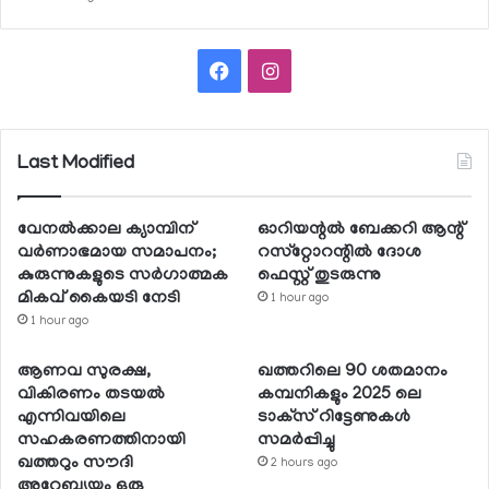
Facebook
Instagram
Last Modified
വേനല്‍ക്കാല ക്യാമ്പിന്
ഓറിയന്റല്‍ ബേക്കറി ആന്റ്
വര്‍ണാഭമായ സമാപനം;
റസ്‌റ്റോറന്റില്‍ ദോശ
കുരുന്നുകളുടെ സര്‍ഗാത്മക
ഫെസ്റ്റ് തുടരുന്നു
മികവ് കൈയടി നേടി
1 hour ago
1 hour ago
ആണവ സുരക്ഷ,
ഖത്തറിലെ 90 ശതമാനം
വികിരണം തടയല്‍
കമ്പനികളും 2025 ലെ
എന്നിവയിലെ
ടാക്‌സ് റിട്ടേണുകള്‍
സഹകരണത്തിനായി
സമര്‍പ്പിച്ചു
ഖത്തറും സൗദി
2 hours ago
അറേബ്യയും ഒരു