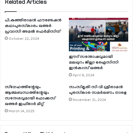
Related Articles
പി.കുഞ്ഞിരാമന്‍ ഫൗണ്ടേഷന്‍
കഥാപുരസ്‌കാരം ഖത്തര്‍
പ്രവാസി അമല്‍ ഫെര്‍മിസിന്
October 22, 2024
ഈദ് സന്തോഷവുമായി
മലപ്പുറം ജില്ലാ ഒഐസിസി
ഇന്‍കാസ് ഖത്തര്‍
April 9, 2024
സ്‌നേഹത്തിന്റേയും
സംസ്‌കൃതി സി വി ശ്രീരാമന്‍
ആത്മബന്ധത്തിന്റേയും
പുരസ്‌കാര സമര്‍പ്പണം നാളെ
സന്ദേശവുമായി ഫോക്കസ്
November 21, 2024
ഖത്തര്‍ ഇഫ്താര്‍ മീറ്റ്
March 14, 2025