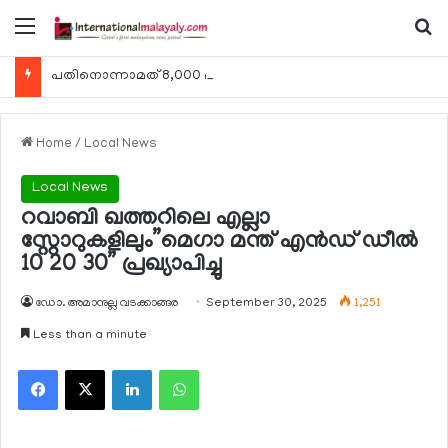
Menu
Se
പതിനൊന്നാമത് 8,000 മീറ്റര്‍ കൊടുമുടി കീഴടക്കി ഖത്തരി പര്‍വതാരോഹക ശൈഖ അസ്മ ബിന്‍ത് താനി അല്‍-താനി
Home
/
Local News
Local News
റവാബി ഖത്തറിലെ എല്ലാ
സ്റ്റോറുകളിലും”മെഗാ മന്ത് എന്‍ഡ് ഡീല്‍
10 20 30” പ്രഖ്യാപിച്ചു
ഡോ. അമാനുല്ല വടക്കാങ്ങര
September 30, 2025
1,251
Less than a minute
Facebook
X
LinkedIn
WhatsApp