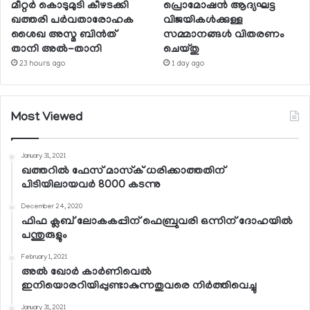
മീറ്റര്‍ കൊടുമുടി കീഴടക്കി
പ്രൊമോഷന്‍ ആദ്യഘട്ട
ഖത്തരി പര്‍വതാരോഹക
വിജയികള്‍ക്കുള്ള
ശൈഖ അസ്മ ബിന്‍ത്
സമ്മാനങ്ങള്‍ വിതരണം
താനി അല്‍-താനി
ചെയ്തു
23 hours ago
1 day ago
Most Viewed
January 31, 2021
ഖത്തറില്‍ ഫേസ് മാസ്‌ക് ധരിക്കാത്തതിന്
പിടിയിലായവര്‍ 8000 കടന്നു
December 24, 2020
ഫിഫ ക്ലബ് ലോകകപ്പിന് ഫെബ്രുവരി ഒന്നിന് ദോഹയില്‍
പന്തുരുളും
February 1, 2021
അല്‍ ഖോര്‍ കാര്‍ണിവെല്‍
ഇനിയൊരറിയിപ്പുണ്ടാകുന്നതുവരെ നിര്‍ത്തിവെച്ചു
January 31, 2021