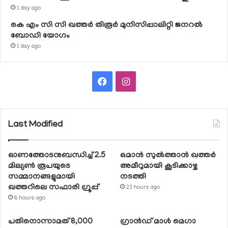
1 day ago
കെ എം സി സി ഖത്തര്‍ തിരൂര്‍ മുനിസിപ്പാലിറ്റി ജനറല്‍
ബോഡി യോഗം
1 day ago
Facebook
Instagram
Last Modified
ഓണത്തോടനുബന്ധിച്ച് 2.5
ഒമാന്‍ സുല്‍ത്താന്‍ ഖത്തര്‍
മില്യണ്‍ രൂപയുടെ
അമീറുമായി കൂടിക്കാഴ്ച
സമ്മാനങ്ങളുമായി
നടത്തി
ഖത്തറിലെ സഫാരി ഗ്രൂപ്പ്
23 hours ago
6 hours ago
പതിനൊന്നാമത് 8,000
ഗ്രാന്‍ഡ് മാള്‍ മെഗാ