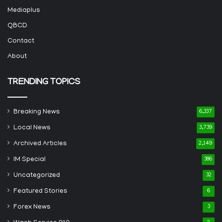
Mediaplus
QBCD
Contact
About
TRENDING TOPICS
Breaking News
6,337
Local News
3,739
Archived Articles
2,149
IM Special
386
Uncategorized
32
Featured Stories
6
Forex News
3