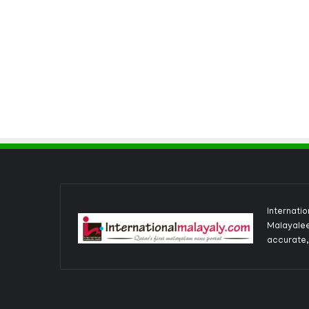
Internati
Malayalee
accurate,