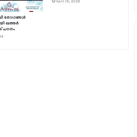
April 16, 2026
 രോഗങ്ങള്‍
ി ഖത്തര്‍
് പഠനം
24