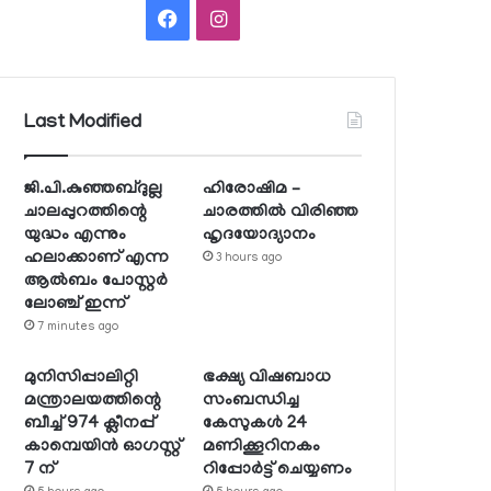
Facebook
Instagram
Last Modified
ജി.പി.കുഞ്ഞബ്ദുല്ല
ഹിരോഷിമ –
ചാലപ്പുറത്തിന്റെ
ചാരത്തിൽ വിരിഞ്ഞ
യുദ്ധം എന്നും
ഹൃദയോദ്യാനം
ഹലാക്കാണ് എന്ന
3 hours ago
ആല്‍ബം പോസ്റ്റര്‍
ലോഞ്ച് ഇന്ന്
7 minutes ago
മുനിസിപ്പാലിറ്റി
ഭക്ഷ്യ വിഷബാധ
മന്ത്രാലയത്തിന്റെ
സംബന്ധിച്ച
ബീച്ച് 974 ക്ലീനപ്പ്
കേസുകള്‍ 24
കാമ്പെയിന്‍ ഓഗസ്റ്റ്
മണിക്കൂറിനകം
7 ന്
റിപ്പോര്‍ട്ട് ചെയ്യണം