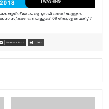
കപ്പെട്ടതിന് ശേഷം ആദ്യമായി ഖത്തറിലെത്തുന്ന,
്കുന്ന സ്വീകരണം ഫെബ്രുവരി 09 തിങ്കളാഴ്ച വൈകിട്ട് 7
Share via Email
Print