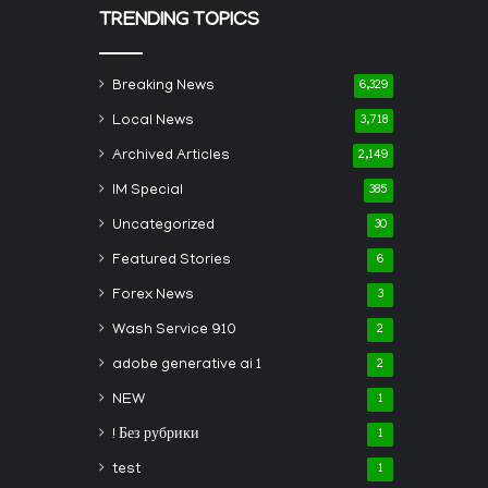
TRENDING TOPICS
Breaking News
6,329
Local News
3,718
Archived Articles
2,149
IM Special
385
Uncategorized
30
Featured Stories
6
Forex News
3
Wash Service 910
2
adobe generative ai 1
2
NEW
1
! Без рубрики
1
test
1