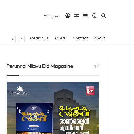
Log In
Random Article
Sidebar
Switch skin
Search for
Follow
Mediaplus
QBCD
Contact
About
Perunnal Nilavu Eid Magazine