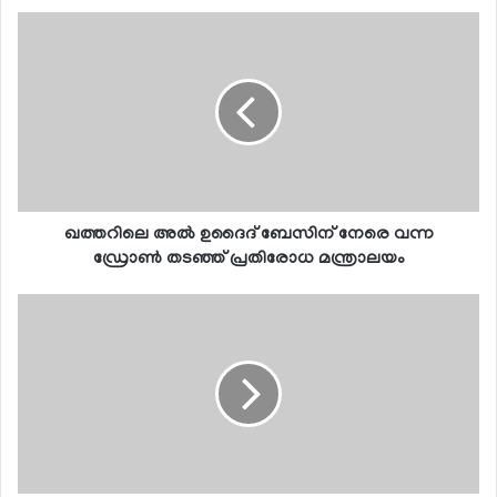
ഖത്തറിലെ അല്‍ ഉദൈദ് ബേസിന് നേരെ വന്ന
ഡ്രോണ്‍ തടഞ്ഞ് പ്രതിരോധ മന്ത്രാലയം