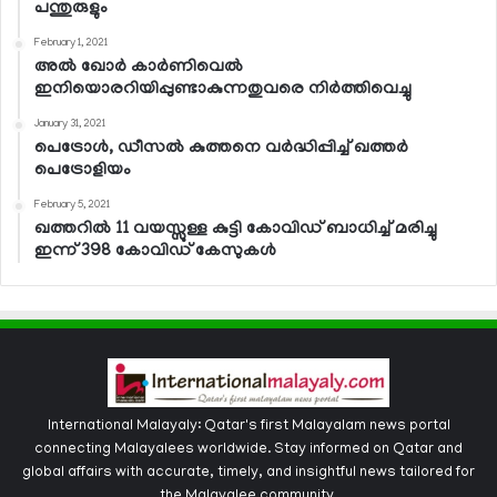
പന്തുരുളും
February 1, 2021
അല്‍ ഖോര്‍ കാര്‍ണിവെല്‍
ഇനിയൊരറിയിപ്പുണ്ടാകുന്നതുവരെ നിര്‍ത്തിവെച്ചു
January 31, 2021
പെട്രോള്‍, ഡീസല്‍ കുത്തനെ വര്‍ദ്ധിപ്പിച്ച് ഖത്തര്‍
പെട്രോളിയം
February 5, 2021
ഖത്തറില്‍ 11 വയസ്സുള്ള കുട്ടി കോവിഡ് ബാധിച്ച് മരിച്ചു
ഇന്ന് 398 കോവിഡ് കേസുകള്‍
International Malayaly: Qatar's first Malayalam news portal
connecting Malayalees worldwide. Stay informed on Qatar and
global affairs with accurate, timely, and insightful news tailored for
the Malayalee community.