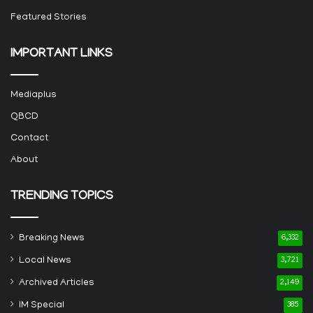
Featured Stories
IMPORTANT LINKS
Mediaplus
QBCD
Contact
About
TRENDING TOPICS
Breaking News
6,332
Local News
3,721
Archived Articles
2,149
IM Special
385