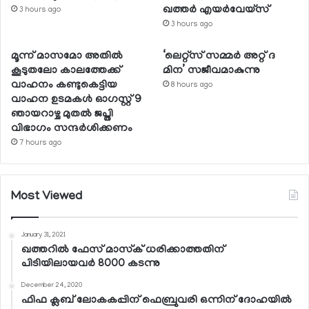
ഖത്തര്‍ എയര്‍വേയ്സ്
3 hours ago
3 hours ago
മൂന്ന് മാസമോ അതില്‍
‘ലെറ്റ്‌സ് സമ്മര്‍ അറ്റ് ദ
കൂടുതലോ കാലത്തേക്ക്
മിന’ സജീവമാകുന്നു
വാഹനം കണ്ടുകെട്ടിയ
8 hours ago
വാഹന ഉടമകള്‍ ഓഗസ്റ്റ് 9
ഞായറാഴ്ച മുതല്‍ ജപ്തി
വിഭാഗം സന്ദര്‍ശിക്കണം
7 hours ago
Most Viewed
January 31, 2021
ഖത്തറില്‍ ഫേസ് മാസ്‌ക് ധരിക്കാത്തതിന്
പിടിയിലായവര്‍ 8000 കടന്നു
December 24, 2020
ഫിഫ ക്ലബ് ലോകകപ്പിന് ഫെബ്രുവരി ഒന്നിന് ദോഹയില്‍