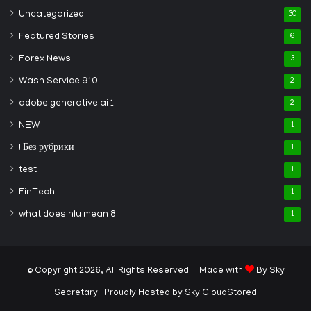
Uncategorized
30
Featured Stories
6
Forex News
3
Wash Service 910
2
adobe generative ai 1
2
NEW
1
! Без рубрики
1
test
1
FinTech
1
what does nlu mean 8
1
© Copyright 2026, All Rights Reserved | Made with
By Sky
Secretary
| Proudly Hosted by
Sky CloudStored