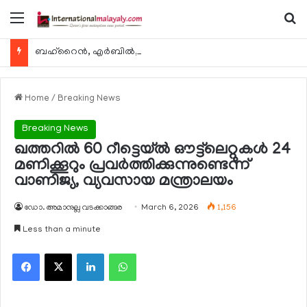
Menu
Se
ബഹ്റൈന്‍, എര്‍ബില്‍, കുവൈറ്റ് എന്നിവിടങ്ങളിലേക്കുള്ള യാത്രാ വിമാന സര്‍വീസുകള്‍ ഓഗസ്റ്റ് 8 മുതല്‍ പുനരാരംഭിക്കുമെന്ന് ഖത്തര്‍ എയര്‍വേയ്സ്
Home
/
Breaking News
Breaking News
ഖത്തറില്‍ 60 റീട്ടെയ്ല്‍ ഔട്ട്‌ലെറ്റുകള്‍ 24
മണിക്കൂറും പ്രവര്‍ത്തിക്കുന്നുണ്ടെന്ന്
വാണിജ്യ, വ്യവസായ മന്ത്രാലയം
ഡോ. അമാനുല്ല വടക്കാങ്ങര
March 6, 2026
1,156
Less than a minute
Facebook
X
LinkedIn
WhatsApp