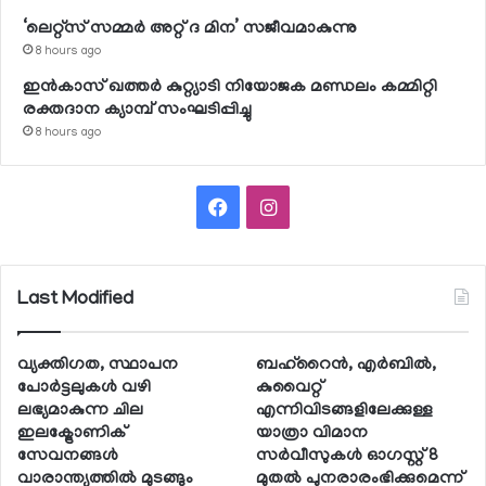
‘ലെറ്റ്‌സ് സമ്മര്‍ അറ്റ് ദ മിന’ സജീവമാകുന്നു
8 hours ago
ഇന്‍കാസ് ഖത്തര്‍ കുറ്റ്യാടി നിയോജക മണ്ഡലം കമ്മിറ്റി
രക്തദാന ക്യാമ്പ് സംഘടിപ്പിച്ചു
8 hours ago
Facebook
Instagram
Last Modified
വ്യക്തിഗത, സ്ഥാപന
ബഹ്റൈന്‍, എര്‍ബില്‍,
പോര്‍ട്ടലുകള്‍ വഴി
കുവൈറ്റ്
ലഭ്യമാകുന്ന ചില
എന്നിവിടങ്ങളിലേക്കുള്ള
ഇലക്ട്രോണിക്
യാത്രാ വിമാന
സേവനങ്ങള്‍
സര്‍വീസുകള്‍ ഓഗസ്റ്റ് 8
വാരാന്ത്യത്തില്‍ മുടങ്ങും
മുതല്‍ പുനരാരംഭിക്കുമെന്ന്