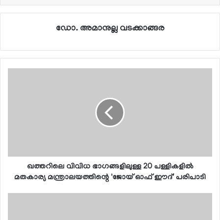
ഡോ. അമാനുല്ല വടക്കാങ്ങര
ഖത്തറിലെ വിവിധ ഭാഗങ്ങളിലുള്ള 20 പള്ളികളില്‍
മതകാര്യ മന്ത്രാലയത്തിന്റെ 'ജോയ് ഓഫ് ഈദ്' പരിപാടി