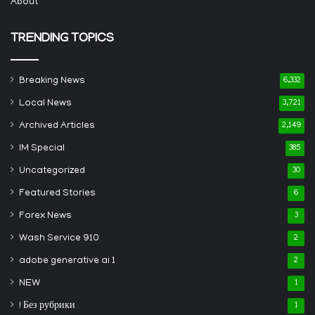
About
TRENDING TOPICS
Breaking News
6,332
Local News
3,721
Archived Articles
2,149
IM Special
385
Uncategorized
30
Featured Stories
6
Forex News
3
Wash Service 910
2
adobe generative ai 1
2
NEW
1
! Без рубрики
1