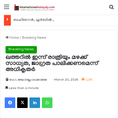
Menu
Se
ബഹ്റൈന്‍, എര്‍ബില്‍, കുവൈറ്റ് എന്നിവിടങ്ങളിലേക്കുള്ള യാത്രാ വിമാന സര്‍വീസുകള്‍ ഓഗസ്റ്റ് 8 മുതല്‍ പുനരാരംഭിക്കുമെന്ന് ഖത്തര്‍ എയര്‍വേയ്സ്
Home
/
Breaking News
Breaking News
ഖത്തറില്‍ ഇന്ന് രാത്രിയും മഴക്ക്
സാധ്യത, ജാഗ്രത പാലിക്കണമെന്ന്
അധികൃതര്‍
ഡോ. അമാനുല്ല വടക്കാങ്ങര
March 20, 2026
1,136
Less than a minute
Facebook
X
LinkedIn
WhatsApp