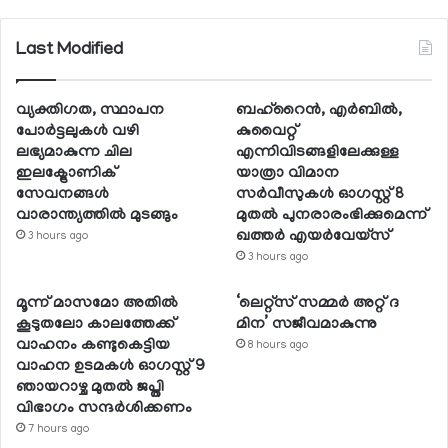
Last Modified
വ്യക്തിഗത, സ്ഥാപന
ബഹ്റൈന്‍, എര്‍ബില്‍,
പോര്‍ട്ടലുകള്‍ വഴി
കുവൈറ്റ്
ലഭ്യമാകുന്ന ചില
എന്നിവിടങ്ങളിലേക്കുള്ള
ഇലക്ട്രോണിക്
യാത്രാ വിമാന
സേവനങ്ങള്‍
സര്‍വീസുകള്‍ ഓഗസ്റ്റ് 8
വാരാന്ത്യത്തില്‍ മുടങ്ങും
മുതല്‍ പുനരാരംഭിക്കുമെന്ന്
ഖത്തര്‍ എയര്‍വേയ്സ്
3 hours ago
3 hours ago
മൂന്ന് മാസമോ അതില്‍
‘ലെറ്റ്‌സ് സമ്മര്‍ അറ്റ് ദ
കൂടുതലോ കാലത്തേക്ക്
മിന’ സജീവമാകുന്നു
വാഹനം കണ്ടുകെട്ടിയ
8 hours ago
വാഹന ഉടമകള്‍ ഓഗസ്റ്റ് 9
ഞായറാഴ്ച മുതല്‍ ജപ്തി
വിഭാഗം സന്ദര്‍ശിക്കണം
7 hours ago