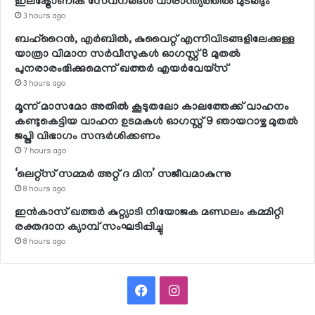
ഇലക്ട്രോണിക് സേവനങ്ങള്‍ വാരാന്ത്യത്തില്‍ മുടങ്ങും
3 hours ago
ബഹ്റൈന്‍, എര്‍ബില്‍, കുവൈറ്റ് എന്നിവിടങ്ങളിലേക്കുള്ള
യാത്രാ വിമാന സര്‍വീസുകള്‍ ഓഗസ്റ്റ് 8 മുതല്‍
പുനരാരംഭിക്കുമെന്ന് ഖത്തര്‍ എയര്‍വേയ്സ്
3 hours ago
മൂന്ന് മാസമോ അതില്‍ കൂടുതലോ കാലത്തേക്ക് വാഹനം
കണ്ടുകെട്ടിയ വാഹന ഉടമകള്‍ ഓഗസ്റ്റ് 9 ഞായറാഴ്ച മുതല്‍
ജപ്തി വിഭാഗം സന്ദര്‍ശിക്കണം
7 hours ago
‘ലെറ്റ്‌സ് സമ്മര്‍ അറ്റ് ദ മിന’ സജീവമാകുന്നു
8 hours ago
ഇന്‍കാസ് ഖത്തര്‍ കുറ്റ്യാടി നിയോജക മണ്ഡലം കമ്മിറ്റി
രക്തദാന ക്യാമ്പ് സംഘടിപ്പിച്ചു
8 hours ago
Facebook
Instagram