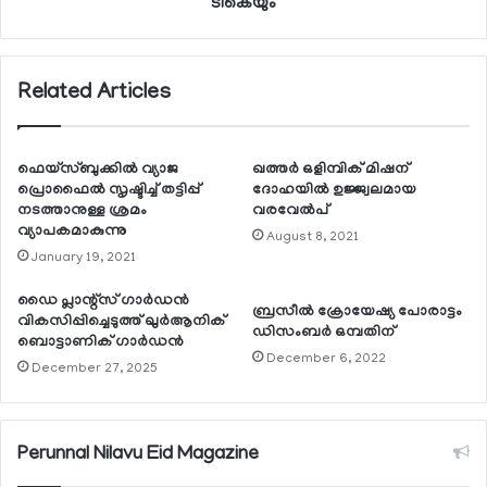
ടികെയും
Related Articles
ഫെയ്സ്ബുക്കില്‍ വ്യാജ
ഖത്തര്‍ ഒളിമ്പിക് മിഷന്
പ്രൊഫൈല്‍ സൃഷ്ടിച്ച് തട്ടിപ്പ്
ദോഹയില്‍ ഉജ്ജ്വലമായ
നടത്താനുള്ള ശ്രമം
വരവേല്‍പ്
വ്യാപകമാകുന്നു
August 8, 2021
January 19, 2021
ഡൈ പ്ലാന്റ്‌സ് ഗാര്‍ഡന്‍
ബ്രസീല്‍ ക്രോയേഷ്യ പോരാട്ടം
വികസിപ്പിച്ചെടുത്ത് ഖുര്‍ആനിക്
ഡിസംബര്‍ ഒമ്പതിന്
ബൊട്ടാണിക് ഗാര്‍ഡന്‍
December 6, 2022
December 27, 2025
Perunnal Nilavu Eid Magazine