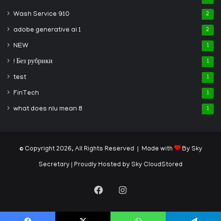
Wash Service 910
2
adobe generative ai 1
2
NEW
1
! Без рубрики
1
test
1
FinTech
1
what does nlu mean 8
1
© Copyright 2026, All Rights Reserved | Made with
By Sky
Secretary
| Proudly Hosted by
Sky CloudStored
Facebook
Instagram