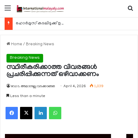
Menu
Se
ഹോര്‍മുസ് കടലിടുക്ക് ഉടന്‍ തുറന്നേക്കും
Home
/
Breaking News
Breaking News
സ്ഥിരീകരിക്കാത്ത വിവരങ്ങള്‍
പ്രചരിപ്പിക്കുന്നത് ഒഴിവാക്കണം
ഡോ. അമാനുല്ല വടക്കാങ്ങര
April 4, 2026
1,039
Less than a minute
Facebook
X
LinkedIn
WhatsApp