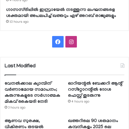
4 hours ago
ഗാസസ്ട്രിപ്പില്‍ ഇസ്രായേല്‍ നടത്തുന്ന ലംഘനങ്ങളെ
ശക്തമായി അപലപിച്ച് ഖത്തറും ഏഴ് അറബ് രാജ്യങ്ങളും
10 hours ago
Facebook
Instagram
Last Modified
വേനല്‍ക്കാല ക്യാമ്പിന്
ഓറിയന്റല്‍ ബേക്കറി ആന്റ്
വര്‍ണാഭമായ സമാപനം;
റസ്‌റ്റോറന്റില്‍ ദോശ
കുരുന്നുകളുടെ സര്‍ഗാത്മക
ഫെസ്റ്റ് തുടരുന്നു
മികവ് കൈയടി നേടി
4 hours ago
3 hours ago
ആണവ സുരക്ഷ,
ഖത്തറിലെ 90 ശതമാനം
വികിരണം തടയല്‍
കമ്പനികളും 2025 ലെ