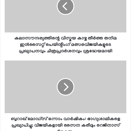
കലാസൗന്ദര്യത്തിന്റെ വിസ്മയ കാഴ്ച തീര്‍ത്ത തനിമ
ഇന്‍സൈറ്റ് പെയിന്റിംഗ് മത്സരവിജയികളുടെ
പ്രഖ്യാപനവും ചിത്രപ്രദര്‍ശനവും ശ്രദ്ധേയമായി
ബുറാഖ് മോഡ്സ് ഒന്നാം വാര്‍ഷികം: ഭാഗ്യശാലികളെ
പ്രഖ്യാപിച്ചു; വിജയികളായി സൈന കരീമും റെജിനാസ്