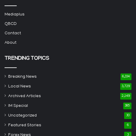
Mediaplus
QBCD
Contact
About
TRENDING TOPICS
Breaking News
6,334
Local News
3,729
Archived Articles
2,149
IM Special
385
Uncategorized
30
Featured Stories
6
Forex News
3