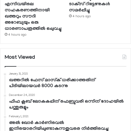
എന്നിവയിലെ
ടാക്‌സ് റിട്ടേണുകള്‍
സഹകരണത്തിനായി
സമര്‍പ്പിച്ചു
ഖത്തറും സൗദി
4 hours ago
അറേബ്യയും ഒരു
ധാരണാപത്രത്തില്‍ ഒപ്പുവച്ചു
4 hours ago
Most Viewed
January 31, 2021
ഖത്തറില്‍ ഫേസ് മാസ്‌ക് ധരിക്കാത്തതിന്
പിടിയിലായവര്‍ 8000 കടന്നു
December 24, 2020
ഫിഫ ക്ലബ് ലോകകപ്പിന് ഫെബ്രുവരി ഒന്നിന് ദോഹയില്‍
പന്തുരുളും
February 1, 2021
അല്‍ ഖോര്‍ കാര്‍ണിവെല്‍
ഇനിയൊരറിയിപ്പുണ്ടാകുന്നതുവരെ നിര്‍ത്തിവെച്ചു