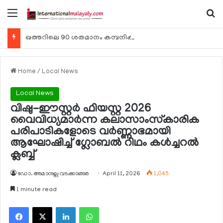
Menu
Se
ഖത്തറിലെ 90 ശതമാനം കമ്പനികളും 2025 ലെ ടാക്‌സ് റിട്ടേണുകള്‍ സമര്‍പ്പിച്ചു
Home
/
Local News
Local News
വിഷു-ഈസ്റ്റര്‍ ഫിയസ്റ്റ 2026
വൈവിധ്യമാര്‍ന്ന കലാസാംസ്‌കാരിക
പരിപാടികളോടെ വര്‍ണ്ണാഭമായി
ആഘോഷിച്ച് ഗ്ലോബല്‍ റിഥം കള്‍ച്ചറല്‍
ക്ലബ്ബ്
ഡോ. അമാനുല്ല വടക്കാങ്ങര
April 11, 2026
1,045
1 minute read
Facebook
X
LinkedIn
WhatsApp