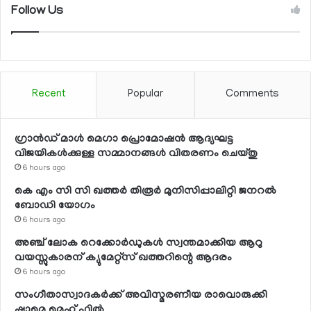
Follow Us
Recent
Popular
Comments
ഗ്രാന്‍ഡ് മാള്‍ മെഗാ പ്രൊമോഷന്‍ ആദ്യഘട്ട
വിജയികള്‍ക്കുള്ള സമ്മാനങ്ങള്‍ വിതരണം ചെയ്തു
6 hours ago
കെ എം സി സി ഖത്തര്‍ തിരൂര്‍ മുനിസിപ്പാലിറ്റി ജനറല്‍
ബോഡി യോഗം
6 hours ago
അഞ്ച് ലോക റെക്കോര്‍ഡുകള്‍ സ്വന്തമാക്കിയ ആറു
വയസ്സുകാരന് ക്യുമേറ്റ്‌സ് ഖത്തറിന്റെ ആദരം
6 hours ago
സംഗീതാസ്വാദകര്‍ക്ക് അവിസ്മരണീയ രാവൊരുക്കി
ഷാമെ മെഹ് ഫില്‍