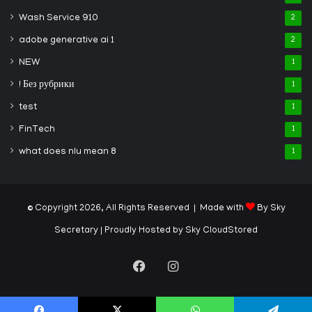
Wash Service 910
2
adobe generative ai 1
2
NEW
1
! Без рубрики
1
test
1
FinTech
1
what does nlu mean 8
1
© Copyright 2026, All Rights Reserved | Made with
By Sky
Secretary
| Proudly Hosted by
Sky CloudStored
Facebook
Instagram