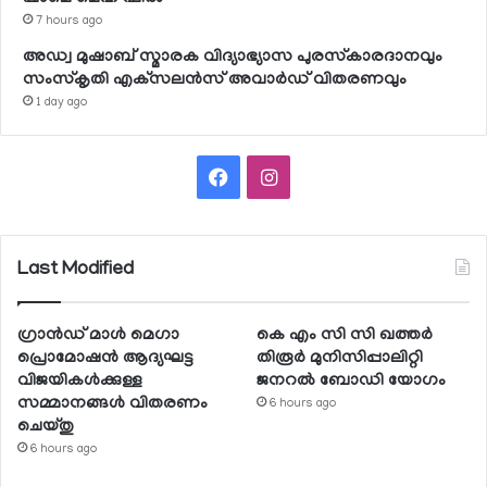
7 hours ago
അഡ്വ മുഷാബ് സ്മാരക വിദ്യാഭ്യാസ പുരസ്‌കാരദാനവും
സംസ്‌കൃതി എക്‌സലന്‍സ് അവാര്‍ഡ് വിതരണവും
1 day ago
Facebook
Instagram
Last Modified
ഗ്രാന്‍ഡ് മാള്‍ മെഗാ
കെ എം സി സി ഖത്തര്‍
പ്രൊമോഷന്‍ ആദ്യഘട്ട
തിരൂര്‍ മുനിസിപ്പാലിറ്റി
വിജയികള്‍ക്കുള്ള
ജനറല്‍ ബോഡി യോഗം
സമ്മാനങ്ങള്‍ വിതരണം
6 hours ago
ചെയ്തു
6 hours ago