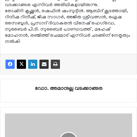
വടക്കാങ്ങര എന്നിവര്‍ അതിഥികളായിരുന്നു.
രോഷ്‌നി കൃഷ്ണന്‍, ഷെഫിന്‍ ഷംസുദ്ദീന്‍. ആബിദ് കൂടത്തായി,
റിനിഷ റിനീഷ്, ജിഷ സാഗര്‍, അജിത ശ്രീവത്സന്‍, ഐഷ
സൈബുള്‍, പ്രസാദ് ദിവാകരന്‍ വിനേഷ് ഹെഗ്ഡെ,
സുബൈര്‍ പി.ടി. സുബൈര്‍ പാണ്ഡവത്ത് , മഹേഷ്
മോഹനന്‍, രഞ്ജിത്ത് ചെമ്മാട് എന്നിവര്‍ ചടങ്ങിന് നേതൃത്വം
നല്‍കി
ഡോ. അമാനുല്ല വടക്കാങ്ങര