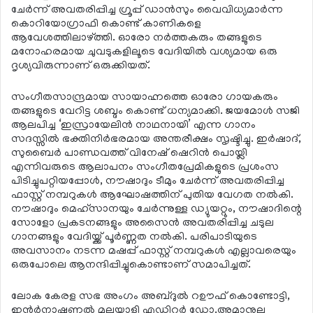
ചേര്‍ന്ന് അവതരിപ്പിച്ച ഗ്രൂപ്പ് ഡാന്‍സും വൈവിധ്യമാര്‍ന്ന
കൊറിയോഗ്രാഫി കൊണ്ട് കാണികളെ
ആവേശത്തിലാഴ്ത്തി. ഓരോ നര്‍ത്തകരും തങ്ങളുടെ
മനോഹരമായ ചുവടുകളിലൂടെ വേദിയില്‍ വശ്യമായ ഒരു
ദൃശ്യവിരുന്നാണ് ഒരുക്കിയത്.
സംഗീതസാന്ദ്രമായ സായാഹ്നത്തെ ഓരോ ഗായകരും
തങ്ങളുടെ വേറിട്ട ശബ്ദം കൊണ്ട് ധന്യമാക്കി. ജയമോള്‍ സജി
ആലപിച്ച ‘ഇസ്രായേലിന്‍ നാഥനായി’ എന്ന ഗാനം
സദസ്സില്‍ ഭക്തിനിര്‍ഭരമായ അന്തരീക്ഷം സൃഷ്ടിച്ചു. ഇര്‍ഷാദ്,
സുബൈര്‍ പാണ്ഡവത്ത് വിനേഷ് ഷെറിന്‍ പൊയ്ലി
എന്നിവരുടെ ആലാപനം സംഗീതപ്രേമികളുടെ പ്രശംസ
പിടിച്ചുപറ്റിയപ്പോള്‍, നൗഷാദും ടീമും ചേര്‍ന്ന് അവതരിപ്പിച്ച
ഫാസ്റ്റ് നമ്പറുകള്‍ ആഘോഷത്തിന് പുതിയ വേഗത നല്‍കി.
നൗഷാദും മെഹ്സാനയും ചേര്‍ന്നുള്ള ഡ്യുയറ്റും, നൗഷാദിന്റെ
സോളോ പ്രകടനങ്ങളും അസൈന്‍ അവതരിപ്പിച്ച ചടുല
ഗാനങ്ങളും വേദിയ്ക്ക് പൂര്‍ണ്ണത നല്‍കി. പരിപാടിയുടെ
അവസാനം നടന്ന മഷപ്പ് ഫാസ്റ്റ് നമ്പറുകള്‍ എല്ലാവരെയും
ഒരുപോലെ ആനന്ദിപ്പിച്ചുകൊണ്ടാണ് സമാപിച്ചത്.
ലോക കേരള സഭ അംഗം അബ്ദുല്‍ റഊഫ് കൊണ്ടോട്ടി,
ഇന്റര്‍നാഷണല്‍ മലയാളി എഡിറ്റര്‍ ഡോ.അമാനുല്ല