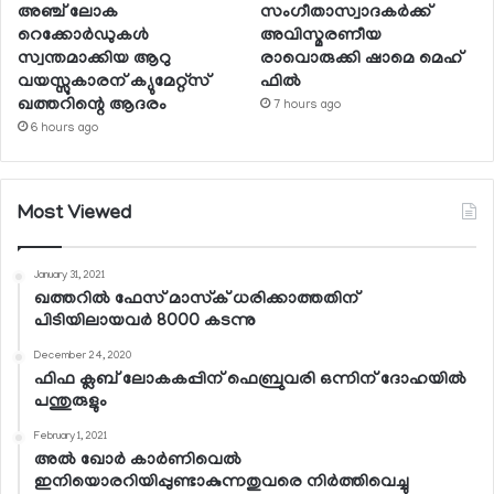
അഞ്ച് ലോക
സംഗീതാസ്വാദകര്‍ക്ക്
റെക്കോര്‍ഡുകള്‍
അവിസ്മരണീയ
സ്വന്തമാക്കിയ ആറു
രാവൊരുക്കി ഷാമെ മെഹ്
വയസ്സുകാരന് ക്യുമേറ്റ്‌സ്
ഫില്‍
ഖത്തറിന്റെ ആദരം
7 hours ago
6 hours ago
Most Viewed
January 31, 2021
ഖത്തറില്‍ ഫേസ് മാസ്‌ക് ധരിക്കാത്തതിന്
പിടിയിലായവര്‍ 8000 കടന്നു
December 24, 2020
ഫിഫ ക്ലബ് ലോകകപ്പിന് ഫെബ്രുവരി ഒന്നിന് ദോഹയില്‍
പന്തുരുളും
February 1, 2021
അല്‍ ഖോര്‍ കാര്‍ണിവെല്‍
ഇനിയൊരറിയിപ്പുണ്ടാകുന്നതുവരെ നിര്‍ത്തിവെച്ചു