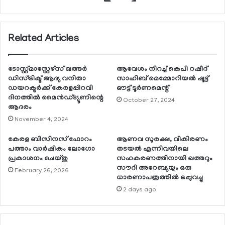
Related Articles
ടോസ്റ്റ്മാസ്റ്റേഴ്‌സ് ഖത്തര്‍
ആവേശം നിറച്ച് കെപി റഷീദ്
ഡിസ്ട്രിക്ട് ആദ്യ വനിതാ
സാഹിബ് മെമ്മോറിയല്‍ ഷൂട്ട്
ഡയറക്ടര്‍ക്ക് കേരളപ്പിറവി
ഔട്ട് ടൂര്‍ണമെന്റ്
ദിനത്തില്‍ മൈന്‍ഡ്ട്യൂണിന്റെ
October 27, 2024
ആദരം
November 4, 2024
കേരള ബിസിനസ് ഫോറം
ആണവ സുരക്ഷ, വികിരണം
പത്താം വാര്‍ഷികം ലോഗോ
തടയല്‍ എന്നിവയിലെ
പ്രകാശനം ചെയ്തു
സഹകരണത്തിനായി ഖത്തറും
സൗദി അറേബ്യയും ഒരു
February 26, 2026
ധാരണാപത്രത്തില്‍ ഒപ്പുവച്ചു
2 days ago