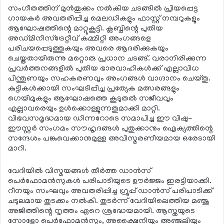
സംഗീതത്തിന് മുന്‍തൂക്കം നല്‍കിയ ചടങ്ങില്‍ പ്രിയപ്പെട്ട
ഗായകര്‍ അവതരിപ്പിച്ച മെലഡികളും ഫാസ്റ്റ് നമ്പറുകളും
ആഘോഷത്തിന്റെ മാറ്റുകൂട്ടി. ക്ലബ്ബിന്റെ പുതിയ
അഡ്മിനിസ്‌ട്രേറ്റീവ് കമ്മിറ്റി അംഗങ്ങളെ
പരിചയപ്പെടുത്തുകയും അവരെ ആദരിക്കുകയും
ചെയ്തതായിരുന്നു മറ്റൊരു പ്രധാന ചടങ്ങ്. വരാനിരിക്കുന്ന
പ്രവര്‍ത്തനങ്ങളില്‍ പുതിയ ഭാരവാഹികള്‍ക്ക് എല്ലാവിധ
പിന്തുണയും സഹകരണവും അംഗങ്ങള്‍ വാഗ്ദാനം ചെയ്തു.
കുട്ടികള്‍ക്കായി സംഘടിപ്പിച്ച പ്രത്യേക മത്സരങ്ങളും
ഗെയിമുകളും ആഘോഷത്തെ കൂടുതല്‍ സജീവവും
എല്ലാവരെയും ഉള്‍ക്കൊള്ളുന്നതുമാക്കി മാറ്റി.
വിഭവസമൃദ്ധമായ ഡിന്നറോടെ സമാപിച്ച ഈ വിഷു-
ഈസ്റ്റര്‍ സംഗമം സൗഹൃദങ്ങള്‍ പുതുക്കാനും ഐക്യത്തിന്റെ
സന്ദേശം പങ്കുവെക്കാനുമുള്ള അവിസ്മരണീയമായ ഒരേടായി
മാറി.
വേദിയില്‍ വിസ്മയങ്ങള്‍ തീര്‍ത്ത ഡാന്‍സ്
പെര്‍ഫോമന്‍സുകള്‍ പരിപാടിയുടെ ഊര്‍ജ്ജം ഇരട്ടിയാക്കി.
റീനയും സംഘവും അവതരിപ്പിച്ച ഗ്രൂപ്പ് ഡാന്‍സ് പരിപാടിക്ക്
ചടുലമായ തുടക്കം നല്‍കി. തുടര്‍ന്ന് വേദിയിലെത്തിയ മഞ്ജു
അജിത്തിന്റെ നൃത്തം ഏറെ ശ്രദ്ധേയമായി. ആസ്തയുടെ
സോളോ പെര്‍ഫോമന്‍സും, അക്ഷൈനിയും അഞ്ജലിയും