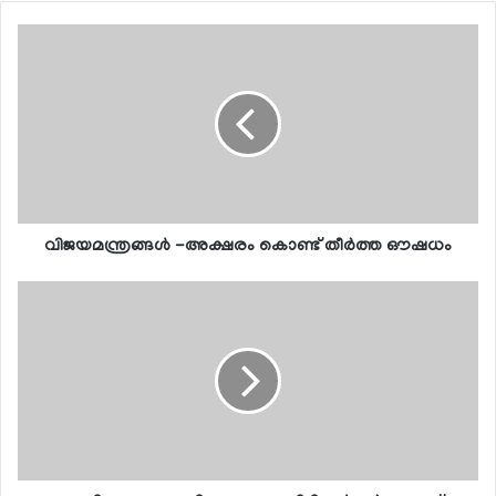
വിജയമന്ത്രങ്ങള്‍ -അക്ഷരം കൊണ്ട് തീര്‍ത്ത ഔഷധം