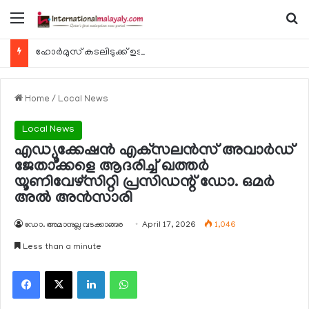
Menu
Se
ഹോര്‍മുസ് കടലിടുക്ക് ഉടന്‍ തുറന്നേക്കും
Home
/
Local News
Local News
എഡ്യൂക്കേഷന്‍ എക്‌സലന്‍സ് അവാര്‍ഡ്
ജേതാക്കളെ ആദരിച്ച് ഖത്തര്‍
യൂണിവേഴ്സിറ്റി പ്രസിഡന്റ് ഡോ. ഒമര്‍
അല്‍ അന്‍സാരി
ഡോ. അമാനുല്ല വടക്കാങ്ങര
April 17, 2026
1,046
Less than a minute
Facebook
X
LinkedIn
WhatsApp