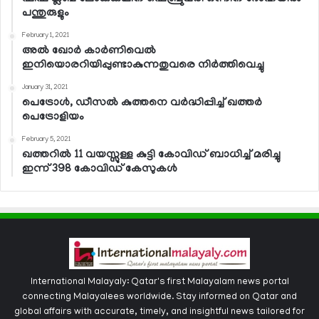
പന്തുരുളും
February 1, 2021
അല്‍ ഖോര്‍ കാര്‍ണിവെല്‍
ഇനിയൊരറിയിപ്പുണ്ടാകുന്നതുവരെ നിര്‍ത്തിവെച്ചു
January 31, 2021
പെട്രോള്‍, ഡീസല്‍ കുത്തനെ വര്‍ദ്ധിപ്പിച്ച് ഖത്തര്‍
പെട്രോളിയം
February 5, 2021
ഖത്തറില്‍ 11 വയസ്സുള്ള കുട്ടി കോവിഡ് ബാധിച്ച് മരിച്ചു
ഇന്ന് 398 കോവിഡ് കേസുകള്‍
International Malayaly: Qatar's first Malayalam news portal
connecting Malayalees worldwide. Stay informed on Qatar and
global affairs with accurate, timely, and insightful news tailored for