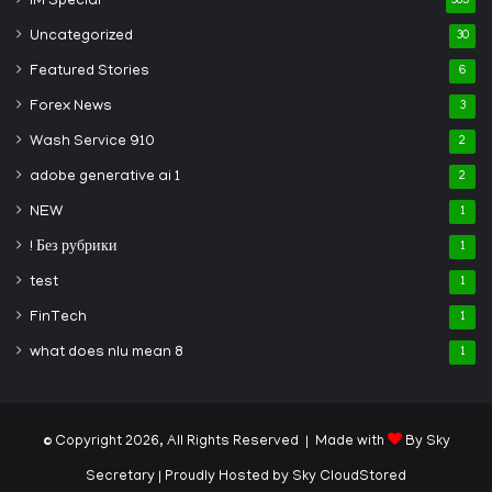
IM Special
385
Uncategorized
30
Featured Stories
6
Forex News
3
Wash Service 910
2
adobe generative ai 1
2
NEW
1
! Без рубрики
1
test
1
FinTech
1
what does nlu mean 8
1
© Copyright 2026, All Rights Reserved | Made with
By Sky
Secretary
| Proudly Hosted by
Sky CloudStored