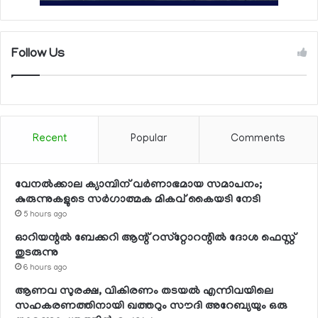
Follow Us
Recent
Popular
Comments
വേനല്‍ക്കാല ക്യാമ്പിന് വര്‍ണാഭമായ സമാപനം;
കുരുന്നുകളുടെ സര്‍ഗാത്മക മികവ് കൈയടി നേടി
5 hours ago
ഓറിയന്റല്‍ ബേക്കറി ആന്റ് റസ്‌റ്റോറന്റില്‍ ദോശ ഫെസ്റ്റ്
തുടരുന്നു
6 hours ago
ആണവ സുരക്ഷ, വികിരണം തടയല്‍ എന്നിവയിലെ
സഹകരണത്തിനായി ഖത്തറും സൗദി അറേബ്യയും ഒരു