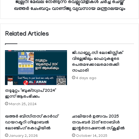
ജ്വല്ലറി മേഖല നേരിടുന്ന വെല്ലുവിളികള്‍ ചര്‍ച്ച ചെയ്ത്
ഖത്തര്‍ ചേംബറും വാണിജ്യ വ്യവസായ മന്ത്രാലയവും
Related Articles
ജി.ഡബ്ല്യു.സി ലോജിസ്റ്റിക്
വില്ലേജിലും ഓഫറുകളുടെ
പെരുമഴക്കാലമൊരുക്കി
സഫാരി
4 days ago
നടുമുറ്റം ‘ബുക്‌സ്വാപ് 2024’
ഇന്ന് ആരംഭിക്കും
March 25, 2024
ഖത്തര്‍ ബിസിനസ് കാര്‍ഡ്
ചാലിയാര്‍ ഉത്സവം 2025
ഡയറക്ടറി ഗ്‌ളോബല്‍
നവംബര്‍ 21ന് നോബിള്‍
ലോഞ്ചിംഗ് കൊച്ചിയില്‍
ഇന്റര്‍നാഷണല്‍ സ്‌കൂളില്‍
January 2, 2026
October 14, 2025