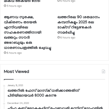
മികവ് കൈയടി നേടി
6 hours ago
5 hours ago
ആണവ സുരക്ഷ,
ഖത്തറിലെ 90 ശതമാനം
വികിരണം തടയല്‍
കമ്പനികളും 2025 ലെ
എന്നിവയിലെ
ടാക്‌സ് റിട്ടേണുകള്‍
സഹകരണത്തിനായി
സമര്‍പ്പിച്ചു
ഖത്തറും സൗദി
6 hours ago
അറേബ്യയും ഒരു
ധാരണാപത്രത്തില്‍ ഒപ്പുവച്ചു
6 hours ago
Most Viewed
January 31, 2021
ഖത്തറില്‍ ഫേസ് മാസ്‌ക് ധരിക്കാത്തതിന്
പിടിയിലായവര്‍ 8000 കടന്നു
December 24, 2020
ഫിഫ ക്ലബ് ലോകകപ്പിന് ഫെബ്രുവരി ഒന്നിന് ദോഹയില്‍