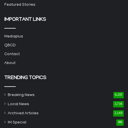
Featured Stories
IMPORTANT LINKS
Mediaplus
QBCD
Contact
About
TRENDING TOPICS
Breaking News
6,335
Local News
3,734
Archived Articles
2,149
IM Special
386