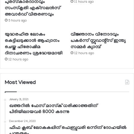
പുരസ്‌കാരദാനവും
11 hours ago
സംസ്‌കൃതി എക്‌സലന്‍സ്
അവാര്‍ഡ് വിതരണവും
5 hours ago
യുദ്ധരഹിത ലോകം
വിജ്ഞാനം വിനോദവും
കെട്ടിപ്പടുക്കാന്‍ ആഹ്വാനം
പകര്‍ന്ന് സ്റ്റുഡന്റ്‌സ് ഇന്ത്യ
ചെയ്ത ഹിരോഷിമ
സമ്മര്‍ ക്യാമ്പ്
ദിനാചരണം ശ്രദ്ധേയമായി
12 hours ago
12 hours ago
Most Viewed
January 31, 2021
ഖത്തറില്‍ ഫേസ് മാസ്‌ക് ധരിക്കാത്തതിന്
പിടിയിലായവര്‍ 8000 കടന്നു
December 24, 2020
ഫിഫ ക്ലബ് ലോകകപ്പിന് ഫെബ്രുവരി ഒന്നിന് ദോഹയില്‍
പന്തുരുളും