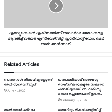
എഡ്യൂക്കേഷന്‍ എക്‌സലന്‍സ് അവാര്‍ഡ് ജേതാക്കളെ
ആദരിച്ച് ഖത്തര്‍ യൂണിവേഴ്സിറ്റി പ്രസിഡന്റ് ഡോ. ഒമര്‍
അല്‍ അന്‍സാരി
Related Articles
പെരുന്നാള്‍ നിലാവ് ഏറ്റെടുത്ത്
ഇരുപത്തിയഞ്ച് ടൊയോട്ട
അല്‍ സുവൈദ് ഗ്രൂപ്പ്
റെയ്‌സ് കാറുകളുടെ സമ്മാന
പദ്ധതിയുമായി സഫാരി ന്യൂ
June 4, 2025
മെഗാ പ്രൊമോഷന് തുടക്കം
February 13, 2025
അല്‍മനാര്‍ മദ്റസ
ഖത്തറിലും മികവ് തെളിയിച്ച്