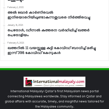
February 1, 2021
അല്‍ ഖോര്‍ കാര്‍ണിവെല്‍
ഇനിയൊരറിയിപ്പുണ്ടാകുന്നതുവരെ നിര്‍ത്തിവെച്ചു
January 31, 2021
പെട്രോള്‍, ഡീസല്‍ കുത്തനെ വര്‍ദ്ധിപ്പിച്ച് ഖത്തര്‍
പെട്രോളിയം
February 5, 2021
ഖത്തറില്‍ 11 വയസ്സുള്ള കുട്ടി കോവിഡ് ബാധിച്ച് മരിച്ചു
ഇന്ന് 398 കോവിഡ് കേസുകള്‍
International Malayaly: Qatar's first Malayalam news portal
connecting Malayalees worldwide. Stay informed on Qatar and
global affairs with accurate, timely, and insightful news tailored for
the Malayalee community.