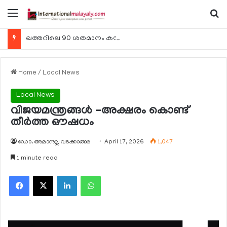
Menu
Se
ഖത്തറിലെ 90 ശതമാനം കമ്പനികളും 2025 ലെ ടാക്‌സ് റിട്ടേണുകള്‍ സമര്‍പ്പിച്ചു
Home
/
Local News
Local News
വിജയമന്ത്രങ്ങള്‍ -അക്ഷരം കൊണ്ട്
തീര്‍ത്ത ഔഷധം
ഡോ. അമാനുല്ല വടക്കാങ്ങര
April 17, 2026
1,047
1 minute read
Facebook
X
LinkedIn
WhatsApp