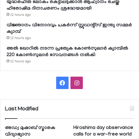
യുദ്ധരഹിത ലോകം കെട്ടിപ്പടുക്കാന്‍ ആഹ്വാനം ചെയ്ത
ഹിരോഷിമ ദിനാചരണം ശ്രദ്ധേയമായി
12 hours ago
വിജ്ഞാനം വിനോദവും പകര്‍ന്ന് സ്റ്റുഡന്റ്‌സ് ഇന്ത്യ സമ്മര്‍
ക്യാമ്പ്
12 hours ago
അല്‍ ഖോറില്‍ നടന്ന പ്രത്യേക കോണ്‍സുലാര്‍ ക്യാമ്പില്‍
220 കോണ്‍സുലാര്‍ സേവനങ്ങള്‍ നല്‍കി
12 hours ago
Facebook
Instagram
Last Modified
അഡ്വ മുഷാബ് സ്മാരക
Hiroshima day observance
വിദ്യാഭ്യാസ
calls for a war-free world