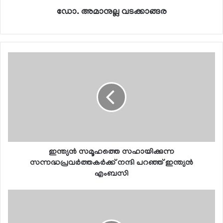
ഡോ. അമാനുല്ല വടക്കാങ്ങര
ഇന്ത്യന്‍ സമൂഹത്തെ സഹായിക്കുന്ന
സന്നദ്ധപ്രവര്‍ത്തകര്‍ക്ക് നന്ദി പറഞ്ഞ് ഇന്ത്യന്‍
എംബസി