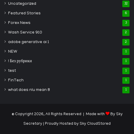
Uncategorized
32
Featured Stories
6
Forex News
3
Wash Service 910
2
adobe generative ai 1
2
NEW
1
! Без рубрики
1
test
1
FinTech
1
what does nlu mean 8
1
© Copyright 2026, All Rights Reserved | Made with
By Sky
Secretary
| Proudly Hosted by
Sky CloudStored