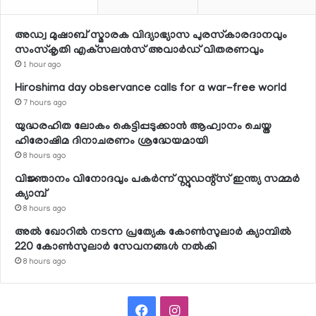
അഡ്വ മുഷാബ് സ്മാരക വിദ്യാഭ്യാസ പുരസ്‌കാരദാനവും
സംസ്‌കൃതി എക്‌സലന്‍സ് അവാര്‍ഡ് വിതരണവും
1 hour ago
Hiroshima day observance calls for a war-free world
7 hours ago
യുദ്ധരഹിത ലോകം കെട്ടിപ്പടുക്കാന്‍ ആഹ്വാനം ചെയ്ത
ഹിരോഷിമ ദിനാചരണം ശ്രദ്ധേയമായി
8 hours ago
വിജ്ഞാനം വിനോദവും പകര്‍ന്ന് സ്റ്റുഡന്റ്‌സ് ഇന്ത്യ സമ്മര്‍
ക്യാമ്പ്
8 hours ago
അല്‍ ഖോറില്‍ നടന്ന പ്രത്യേക കോണ്‍സുലാര്‍ ക്യാമ്പില്‍
220 കോണ്‍സുലാര്‍ സേവനങ്ങള്‍ നല്‍കി
8 hours ago
Facebook
Instagram