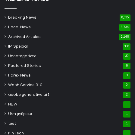
Breaking News
6,335
Local News
3,734
Archived Articles
2,149
IM Special
386
Uncategorized
32
Featured Stories
6
Forex News
3
Wash Service 910
2
adobe generative ai 1
2
NEW
1
! Без рубрики
1
test
1
FinTech
1