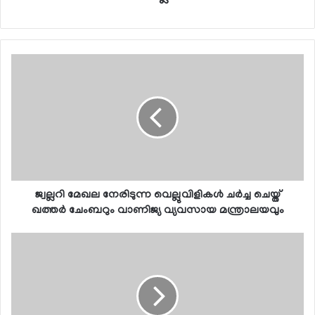
ജ്വല്ലറി മേഖല നേരിടുന്ന വെല്ലുവിളികള്‍ ചര്‍ച്ച ചെയ്ത്
ഖത്തര്‍ ചേംബറും വാണിജ്യ വ്യവസായ മന്ത്രാലയവും