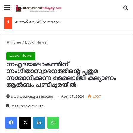
Menu
Se
ഖത്തറിലെ 90 ശതമാനം കമ്പനികളും 2025 ലെ ടാക്‌സ് റിട്ടേണുകള്‍ സമര്‍പ്പിച്ചു
Home
/
Local News
Local News
സഹൃദയലോകത്തിന്
സംഗീതാസ്വാദനത്തിന്റെ പുതുമ
സമ്മാനിക്കുന്ന മൈലാഞ്ചി കല്യാണം
ആല്‍ബം പണിപ്പുരയില്‍
ഡോ. അമാനുല്ല വടക്കാങ്ങര
April 17, 2026
1,037
Less than a minute
Facebook
X
LinkedIn
WhatsApp