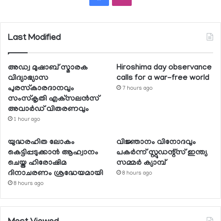
Last Modified
അഡ്വ മുഷാബ് സ്മാരക
Hiroshima day observance
വിദ്യാഭ്യാസ
calls for a war-free world
പുരസ്‌കാരദാനവും
7 hours ago
സംസ്‌കൃതി എക്‌സലന്‍സ്
അവാര്‍ഡ് വിതരണവും
1 hour ago
യുദ്ധരഹിത ലോകം
വിജ്ഞാനം വിനോദവും
കെട്ടിപ്പടുക്കാന്‍ ആഹ്വാനം
പകര്‍ന്ന് സ്റ്റുഡന്റ്‌സ് ഇന്ത്യ
ചെയ്ത ഹിരോഷിമ
സമ്മര്‍ ക്യാമ്പ്
ദിനാചരണം ശ്രദ്ധേയമായി
8 hours ago
8 hours ago