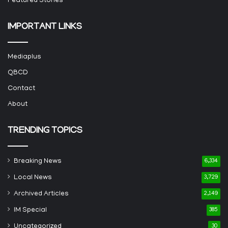
Featured Stories
IMPORTANT LINKS
Mediaplus
QBCD
Contact
About
TRENDING TOPICS
Breaking News
6,334
Local News
3,729
Archived Articles
2,149
IM Special
385
Uncategorized
30