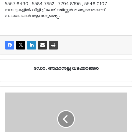
5557 6490 , 5584 7852 , 7794 8395 , 5546 0107
നമ്പറുകളില്‍ വിളിച്ച് പേര് റജിസ്റ്റര്‍ ചെയ്യണമെന്ന്
സംഘാടകര്‍ ആവശ്യപ്പെട്ടു.
ഡോ. അമാനുല്ല വടക്കാങ്ങര