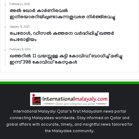
February 1, 2021
അല്‍ ഖോര്‍ കാര്‍ണിവെല്‍
ഇനിയൊരറിയിപ്പുണ്ടാകുന്നതുവരെ നിര്‍ത്തിവെച്ചു
January 31, 2021
പെട്രോള്‍, ഡീസല്‍ കുത്തനെ വര്‍ദ്ധിപ്പിച്ച് ഖത്തര്‍
പെട്രോളിയം
February 5, 2021
ഖത്തറില്‍ 11 വയസ്സുള്ള കുട്ടി കോവിഡ് ബാധിച്ച് മരിച്ചു
ഇന്ന് 398 കോവിഡ് കേസുകള്‍
International Malayaly: Qatar's first Malayalam news portal
connecting Malayalees worldwide. Stay informed on Qatar and
global affairs with accurate, timely, and insightful news tailored for
the Malayalee community.