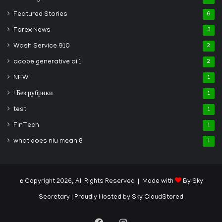
Featured Stories
6
Forex News
3
Wash Service 910
2
adobe generative ai 1
2
NEW
1
! Без рубрики
1
test
1
FinTech
1
what does nlu mean 8
1
© Copyright 2026, All Rights Reserved | Made with
By Sky
Secretary
| Proudly Hosted by
Sky CloudStored
Facebook
Instagram