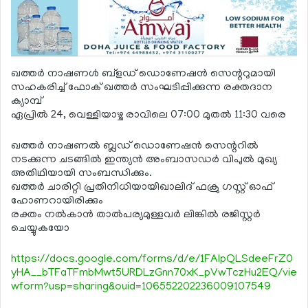
ഖത്തര്‍ നാഷണള്‍ ബ്‌ളഡ് ഡൊണേഷന്‍ സെന്ററുമായി
സഹകരിച്ച് ഫോക് ഖത്തര്‍ സംഘടിപ്പിക്കുന്ന രക്തദാന
ക്യാമ്പ്
ഏപ്രില്‍ 24, വെള്ളിയാഴ്ച രാവിലെ 07:00 മുതല്‍ 11:30 വരെ
ഖത്തര്‍ നാഷണല്‍ ബ്ലഡ് ഡൊണേഷന്‍ സെന്ററില്‍
നടക്കുന്ന ചടങ്ങില്‍ ഇന്ത്യന്‍ അംബാസഡര്‍ വിപുല്‍ മുഖ്യ
അതിഥിയായി സംബന്ധിക്കും.
ഖത്തര്‍ ചാരിറ്റി പ്രതിനിധിയായിഖാലിദ് ഫക്രു ഗസ്റ്റ് ഓഫ്
ഹോണറായിരിക്കും
രക്തം നല്‍കാന്‍ താല്‍പര്യമുള്ളവര്‍ ലിങ്കില്‍ രജിസ്റ്റര്‍
ചെയ്യുകയോ
https://docs.google.com/forms/d/e/1FAIpQLSdeeFrZ0
yHA__bTFaTFmbMwt5URDLzGnn70xK_pVwTczHu2EQ/vie
wform?usp=sharing&ouid=106552202236009107549