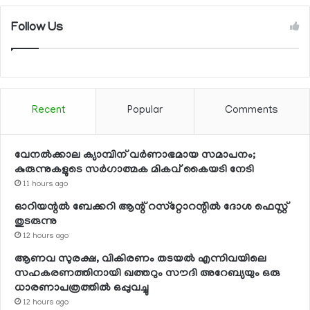
Follow Us
Recent
Popular
Comments
വേനല്‍ക്കാല ക്യാമ്പിന് വര്‍ണാഭമായ സമാപനം;
കുരുന്നുകളുടെ സര്‍ഗാത്മക മികവ് കൈയടി നേടി
11 hours ago
ഓറിയന്റല്‍ ബേക്കറി ആന്റ് റസ്‌റ്റോറന്റില്‍ ദോശ ഫെസ്റ്റ്
തുടരുന്നു
12 hours ago
ആണവ സുരക്ഷ, വികിരണം തടയല്‍ എന്നിവയിലെ
സഹകരണത്തിനായി ഖത്തറും സൗദി അറേബ്യയും ഒരു
ധാരണാപത്രത്തില്‍ ഒപ്പുവച്ചു
12 hours ago