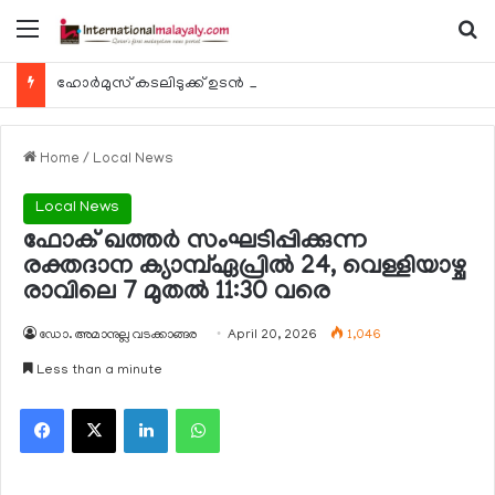
Menu
Se
ഹോര്‍മുസ് കടലിടുക്ക് ഉടന്‍ തുറന്നേക്കും
Home
/
Local News
Local News
ഫോക് ഖത്തര്‍ സംഘടിപ്പിക്കുന്ന
രക്തദാന ക്യാമ്പ്ഏപ്രില്‍ 24, വെള്ളിയാഴ്ച
രാവിലെ 7 മുതല്‍ 11:30 വരെ
ഡോ. അമാനുല്ല വടക്കാങ്ങര
April 20, 2026
1,046
Less than a minute
Facebook
X
LinkedIn
WhatsApp