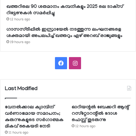
ഖത്തറിലെ 90 ശതമാനം കമ്പനികളും 2025 ലെ ടാക്‌സ്
റിട്ടേണുകള്‍ സമര്‍പ്പിച്ചു
12 hours ago
ഗാസസ്ട്രിപ്പില്‍ ഇസ്രായേല്‍ നടത്തുന്ന ലംഘനങ്ങളെ
ശക്തമായി അപലപിച്ച് ഖത്തറും ഏഴ് അറബ് രാജ്യങ്ങളും
19 hours ago
Facebook
Instagram
Last Modified
വേനല്‍ക്കാല ക്യാമ്പിന്
ഓറിയന്റല്‍ ബേക്കറി ആന്റ്
വര്‍ണാഭമായ സമാപനം;
റസ്‌റ്റോറന്റില്‍ ദോശ
കുരുന്നുകളുടെ സര്‍ഗാത്മക
ഫെസ്റ്റ് തുടരുന്നു
മികവ് കൈയടി നേടി
12 hours ago
11 hours ago