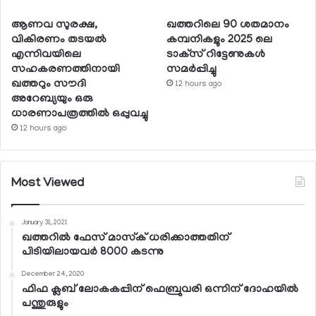
ആണവ സുരക്ഷ,
ഖത്തറിലെ 90 ശതമാനം
വികിരണം തടയല്‍
കമ്പനികളും 2025 ലെ
എന്നിവയിലെ
ടാക്‌സ് റിട്ടേണുകള്‍
സഹകരണത്തിനായി
സമര്‍പ്പിച്ചു
ഖത്തറും സൗദി
12 hours ago
അറേബ്യയും ഒരു
ധാരണാപത്രത്തില്‍ ഒപ്പുവച്ചു
12 hours ago
Most Viewed
January 31, 2021
ഖത്തറില്‍ ഫേസ് മാസ്‌ക് ധരിക്കാത്തതിന്
പിടിയിലായവര്‍ 8000 കടന്നു
December 24, 2020
ഫിഫ ക്ലബ് ലോകകപ്പിന് ഫെബ്രുവരി ഒന്നിന് ദോഹയില്‍
പന്തുരുളും