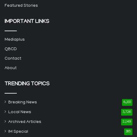
Featured Stories
IMPORTANT LINKS
Mediaplus
QBCD
Contact
About
TRENDING TOPICS
Breaking News
6,333
Local News
3,726
Archived Articles
2,149
IM Special
385