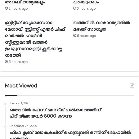
അറബ് രാജ്യങ്ങളും
പങ്കെടുക്കാം
2 hours ago
3 hours ago
ബ്രിട്ടീഷ് വ്യോമസേനാ
ഖത്തറില്‍ വാരാന്ത്യത്തില്‍
മേധാവി ബ്രിസ്ത് എയര്‍ ചീഫ്
മഴക്ക് സാധ്യത
മാര്‍ഷല്‍ ഹാര്‍വി
5 hours ago
സ്മിത്തുമായി ഖത്തര്‍
ഉപപ്രധാനമന്ത്രി കൂടിക്കാഴ്ച
നടത്തി
5 hours ago
Most Viewed
January 31, 2021
ഖത്തറില്‍ ഫേസ് മാസ്‌ക് ധരിക്കാത്തതിന്
പിടിയിലായവര്‍ 8000 കടന്നു
December 24, 2020
ഫിഫ ക്ലബ് ലോകകപ്പിന് ഫെബ്രുവരി ഒന്നിന് ദോഹയില്‍