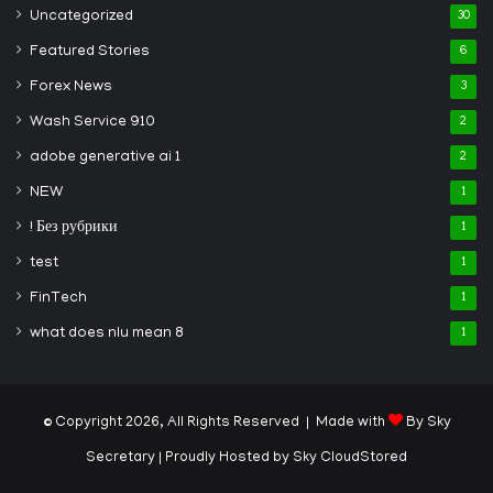
Uncategorized
30
Featured Stories
6
Forex News
3
Wash Service 910
2
adobe generative ai 1
2
NEW
1
! Без рубрики
1
test
1
FinTech
1
what does nlu mean 8
1
© Copyright 2026, All Rights Reserved | Made with
By Sky
Secretary
| Proudly Hosted by
Sky CloudStored