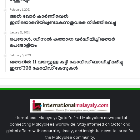
പന്തുരുളും
February 1, 2021
അല്‍ ഖോര്‍ കാര്‍ണിവെല്‍
ഇനിയൊരറിയിപ്പുണ്ടാകുന്നതുവരെ നിര്‍ത്തിവെച്ചു
January 31, 2021
പെട്രോള്‍, ഡീസല്‍ കുത്തനെ വര്‍ദ്ധിപ്പിച്ച് ഖത്തര്‍
പെട്രോളിയം
February 5, 2021
ഖത്തറില്‍ 11 വയസ്സുള്ള കുട്ടി കോവിഡ് ബാധിച്ച് മരിച്ചു
ഇന്ന് 398 കോവിഡ് കേസുകള്‍
International Malayaly: Qatar's first Malayalam news portal
connecting Malayalees worldwide. Stay informed on Qatar and
global affairs with accurate, timely, and insightful news tailored for
the Malayalee community.