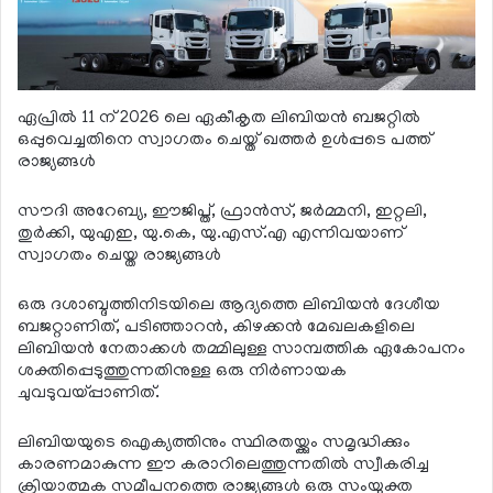
ഏപ്രില്‍ 11 ന് 2026 ലെ ഏകീകൃത ലിബിയന്‍ ബജറ്റില്‍
ഒപ്പുവെച്ചതിനെ സ്വാഗതം ചെയ്ത് ഖത്തര്‍ ഉള്‍പ്പടെ പത്ത്
രാജ്യങ്ങള്‍
സൗദി അറേബ്യ, ഈജിപ്ത്, ഫ്രാന്‍സ്, ജര്‍മ്മനി, ഇറ്റലി,
തുര്‍ക്കി, യുഎഇ, യു.കെ, യു.എസ്.എ എന്നിവയാണ്
സ്വാഗതം ചെയ്ത രാജ്യങ്ങള്‍
ഒരു ദശാബ്ദത്തിനിടയിലെ ആദ്യത്തെ ലിബിയന്‍ ദേശീയ
ബജറ്റാണിത്, പടിഞ്ഞാറന്‍, കിഴക്കന്‍ മേഖലകളിലെ
ലിബിയന്‍ നേതാക്കള്‍ തമ്മിലുള്ള സാമ്പത്തിക ഏകോപനം
ശക്തിപ്പെടുത്തുന്നതിനുള്ള ഒരു നിര്‍ണായക
ചുവടുവയ്പ്പാണിത്.
ലിബിയയുടെ ഐക്യത്തിനും സ്ഥിരതയ്ക്കും സമൃദ്ധിക്കും
കാരണമാകുന്ന ഈ കരാറിലെത്തുന്നതില്‍ സ്വീകരിച്ച
ക്രിയാത്മക സമീപനത്തെ രാജ്യങ്ങള്‍ ഒരു സംയുക്ത