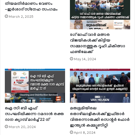
നിയമനിര്‍മാണം വേണം
-ഇര്‍ശാദ് സ്‌നേഹ സംഗമം
March 2, 2025
ടഗ് ഓഫ് വാര്‍ മത്സര
വിജയികള്‍ക്ക് കിട്ടിയ
സമ്മാനത്തുക റൂഹി ചികിത്സാ
ഫണ്ടിലേക്ക്
May 14, 2024
ഐ സി ബി എഫ്
മരുഭൂമിയിലെ
സംഘടിപ്പിക്കുന്ന റമദാന്‍ രക്ത
തൊഴിലാളികള്‍ക്ക് ഇഫ്താര്‍
ദാന ക്യാമ്പ് മാര്‍ച്ച് 22 ന്
വിരുന്നൊരുക്കി സെന്റര്‍ ഫോര്‍
ഇന്ത്യന്‍ കമ്മ്യൂണിറ്റി
March 20, 2024
April 8, 2024