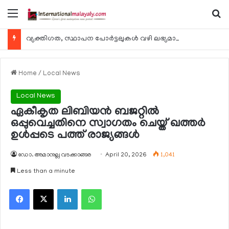
Menu
Se
വ്യക്തിഗത, സ്ഥാപന പോര്‍ട്ടലുകള്‍ വഴി ലഭ്യമാകുന്ന ചില ഇലക്ട്രോണിക് സേവനങ്ങള്‍ വാരാന്ത്യത്തില്‍ മുടങ്ങും
Home
/
Local News
Local News
ഏകീകൃത ലിബിയന്‍ ബജറ്റില്‍
ഒപ്പുവെച്ചതിനെ സ്വാഗതം ചെയ്ത് ഖത്തര്‍
ഉള്‍പ്പടെ പത്ത് രാജ്യങ്ങള്‍
ഡോ. അമാനുല്ല വടക്കാങ്ങര
April 20, 2026
1,041
Less than a minute
Facebook
X
LinkedIn
WhatsApp