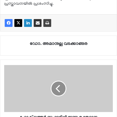
പ്രസ്താവനയില്‍ പ്രശംസിച്ചു.
ഡോ. അമാനുല്ല വടക്കാങ്ങര