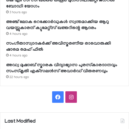
കെ എം സി സി ഖത്തര്‍ തിരൂര്‍ മുനിസിപ്പാലിറ്റി ജനറല്‍
ബോഡി യോഗം
3 hours ago
അഞ്ച് ലോക റെക്കോര്‍ഡുകള്‍ സ്വന്തമാക്കിയ ആറു
വയസ്സുകാരന് ക്യുമേറ്റ്‌സ് ഖത്തറിന്റെ ആദരം
4 hours ago
സംഗീതാസ്വാദകര്‍ക്ക് അവിസ്മരണീയ രാവൊരുക്കി
ഷാമെ മെഹ് ഫില്‍
4 hours ago
അഡ്വ മുഷാബ് സ്മാരക വിദ്യാഭ്യാസ പുരസ്‌കാരദാനവും
സംസ്‌കൃതി എക്‌സലന്‍സ് അവാര്‍ഡ് വിതരണവും
22 hours ago
Facebook
Instagram
Last Modified