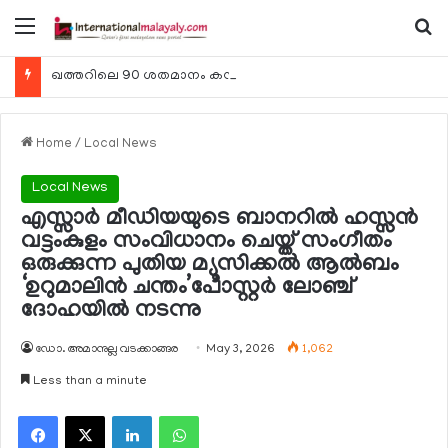
Menu
Se
ഖത്തറിലെ 90 ശതമാനം കമ്പനികളും 2025 ലെ ടാക്‌സ് റിട്ടേണുകള്‍ സമര്‍പ്പിച്ചു
Home
/
Local News
Local News
എസ്സാര്‍ മീഡിയയുടെ ബാനറില്‍ ഹസ്സന്‍
വട്ടംകുളം സംവിധാനം ചെയ്ത് സംഗീതം
ഒരുക്കുന്ന പുതിയ മ്യൂസിക്കല്‍ ആല്‍ബം
‘ഉറുമാലിന്‍ ചന്തം’പോസ്റ്റര്‍ ലോഞ്ച്
ദോഹയില്‍ നടന്നു
ഡോ. അമാനുല്ല വടക്കാങ്ങര
May 3, 2026
1,062
Less than a minute
Facebook
X
LinkedIn
WhatsApp