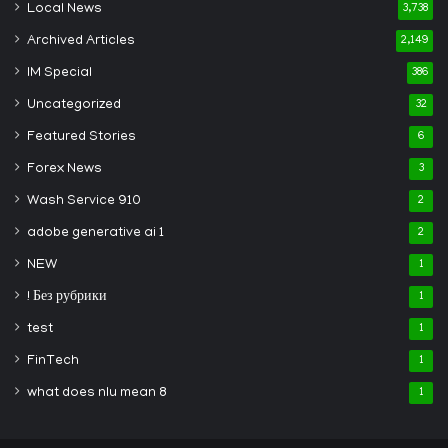
Local News
3,738
Archived Articles
2,149
IM Special
386
Uncategorized
32
Featured Stories
6
Forex News
3
Wash Service 910
2
adobe generative ai 1
2
NEW
1
! Без рубрики
1
test
1
FinTech
1
what does nlu mean 8
1