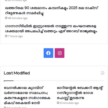
28 minutes ago
ഖത്തറിലെ 90 ശതമാനം കമ്പനികളും 2025 ലെ ടാക്‌സ്
റിട്ടേണുകള്‍ സമര്‍പ്പിച്ചു
46 minutes ago
ഗാസസ്ട്രിപ്പില്‍ ഇസ്രായേല്‍ നടത്തുന്ന ലംഘനങ്ങളെ
ശക്തമായി അപലപിച്ച് ഖത്തറും ഏഴ് അറബ് രാജ്യങ്ങളും
7 hours ago
Facebook
Instagram
Last Modified
വേനല്‍ക്കാല ക്യാമ്പിന്
ഓറിയന്റല്‍ ബേക്കറി ആന്റ്
വര്‍ണാഭമായ സമാപനം;
റസ്‌റ്റോറന്റില്‍ ദോശ
കുരുന്നുകളുടെ സര്‍ഗാത്മക
ഫെസ്റ്റ് തുടരുന്നു
മികവ് കൈയടി നേടി
23 minutes ago