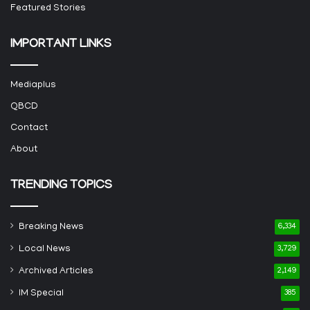
Featured Stories
IMPORTANT LINKS
Mediaplus
QBCD
Contact
About
TRENDING TOPICS
Breaking News
6,334
Local News
3,729
Archived Articles
2,149
IM Special
385