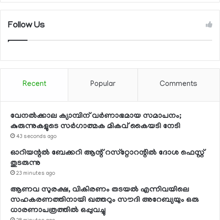
Follow Us
Recent
Popular
Comments
വേനല്‍ക്കാല ക്യാമ്പിന് വര്‍ണാഭമായ സമാപനം;
കുരുന്നുകളുടെ സര്‍ഗാത്മക മികവ് കൈയടി നേടി
43 seconds ago
ഓറിയന്റല്‍ ബേക്കറി ആന്റ് റസ്‌റ്റോറന്റില്‍ ദോശ ഫെസ്റ്റ്
തുടരുന്നു
23 minutes ago
ആണവ സുരക്ഷ, വികിരണം തടയല്‍ എന്നിവയിലെ
സഹകരണത്തിനായി ഖത്തറും സൗദി അറേബ്യയും ഒരു
ധാരണാപത്രത്തില്‍ ഒപ്പുവച്ചു