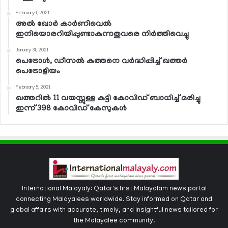
February 1, 2021
അല്‍ ഖോര്‍ കാര്‍ണിവെല്‍
ഇനിയൊരറിയിപ്പുണ്ടാകുന്നതുവരെ നിര്‍ത്തിവെച്ചു
January 31, 2021
പെട്രോള്‍, ഡീസല്‍ കുത്തനെ വര്‍ദ്ധിപ്പിച്ച് ഖത്തര്‍
പെട്രോളിയം
February 5, 2021
ഖത്തറില്‍ 11 വയസ്സുള്ള കുട്ടി കോവിഡ് ബാധിച്ച് മരിച്ചു
ഇന്ന് 398 കോവിഡ് കേസുകള്‍
International Malayaly: Qatar's first Malayalam news portal
connecting Malayalees worldwide. Stay informed on Qatar and
global affairs with accurate, timely, and insightful news tailored for
the Malayalee community.