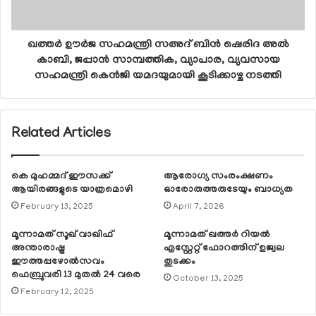
ഖത്തര്‍ ഊര്‍ജ സഹമന്ത്രി സഅദ് ബിന്‍ ഷെരിദ അല്‍
കാബി, ജപ്പാന്‍ സാമ്പത്തിക, വ്യാപാര, വ്യവസായ
സഹമന്ത്രി കെന്‍ജി യമദയുമായി കൂടിക്കാഴ്ച നടത്തി
Related Articles
കെ മുഹമ്മദ് ഈസക്ക്
ആരോഗ്യ സംരംക്ഷണം
ആയിരങ്ങളുടെ യാത്രമൊഴി
ഓരോരുത്തരുടേയും ബാധ്യത
February 13, 2025
April 7, 2026
മൂന്നാമത് സൂഖ് വാഖിഫ്
മൂന്നാമത് ഖത്തര്‍ റിയല്‍
അന്താരാഷ്ട്ര
എസ്റ്റേറ്റ് ഫോറത്തിന് ഉജ്വല
ഈത്തപ്പഴോല്‍സവം
തുടക്കം
ഫെബ്രുവരി 13 മുതല്‍ 24 വരെ
October 13, 2025
February 12, 2025