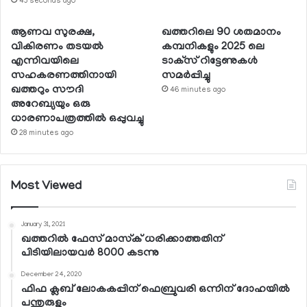
43 seconds ago
ആണവ സുരക്ഷ,
ഖത്തറിലെ 90 ശതമാനം
വികിരണം തടയല്‍
കമ്പനികളും 2025 ലെ
എന്നിവയിലെ
ടാക്‌സ് റിട്ടേണുകള്‍
സഹകരണത്തിനായി
സമര്‍പ്പിച്ചു
ഖത്തറും സൗദി
46 minutes ago
അറേബ്യയും ഒരു
ധാരണാപത്രത്തില്‍ ഒപ്പുവച്ചു
28 minutes ago
Most Viewed
January 31, 2021
ഖത്തറില്‍ ഫേസ് മാസ്‌ക് ധരിക്കാത്തതിന്
പിടിയിലായവര്‍ 8000 കടന്നു
December 24, 2020
ഫിഫ ക്ലബ് ലോകകപ്പിന് ഫെബ്രുവരി ഒന്നിന് ദോഹയില്‍
പന്തുരുളും