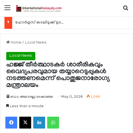
Menu
Se
ഹോര്‍മുസ് കടലിടുക്ക് ഉടന്‍ തുറന്നേക്കും
Home
/
Local News
Local News
ഹജ്ജ് തീര്‍ത്ഥാടകര്‍ ശാരീരികവും
വൈദ്യപരവുമായ തയ്യാറെടുപ്പുകള്‍
നടത്തണമെന്ന് പൊതുജനാരോഗ്യ
മന്ത്രാലയം
ഡോ. അമാനുല്ല വടക്കാങ്ങര
May 11, 2026
1,046
Less than a minute
Facebook
X
LinkedIn
WhatsApp