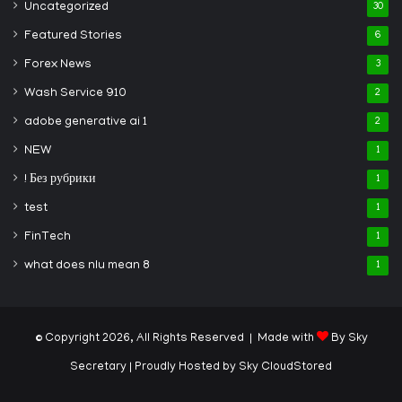
Uncategorized
30
Featured Stories
6
Forex News
3
Wash Service 910
2
adobe generative ai 1
2
NEW
1
! Без рубрики
1
test
1
FinTech
1
what does nlu mean 8
1
© Copyright 2026, All Rights Reserved | Made with
By Sky
Secretary
| Proudly Hosted by
Sky CloudStored