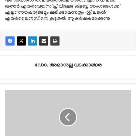
വണ്‍വെള്‍ഡ് അലയന്‍സിലെ അംഗം എന്ന നിലക്ക്
ഖത്തര്‍ എയര്‍വേയ്‌സ് പ്രിവിലേജ് ക്‌ളബ്ബ് അംഗങ്ങള്‍ക്ക്
എല്ലാ സൗകര്യങ്ങളും ലഭിക്കുമെന്നതും ശ്രീലങ്കന്‍
എയര്‍ലൈന്‍സിനെ കൂടുതല്‍ ആകര്‍ഷകമാക്കുന്നു
ഡോ. അമാനുല്ല വടക്കാങ്ങര