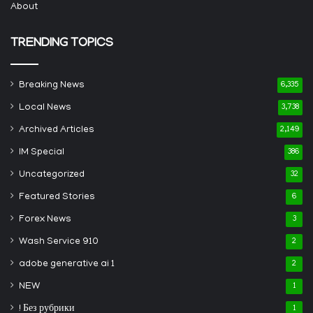
About
TRENDING TOPICS
Breaking News
6,335
Local News
3,738
Archived Articles
2,149
IM Special
386
Uncategorized
32
Featured Stories
6
Forex News
3
Wash Service 910
2
adobe generative ai 1
2
NEW
1
! Без рубрики
1