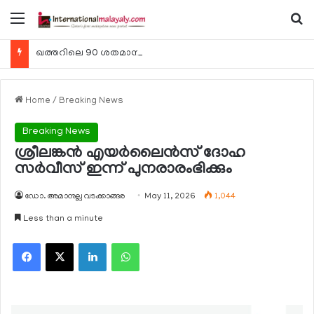
Menu
Se
ഖത്തറിലെ 90 ശതമാനം കമ്പനികളും 2025 ലെ ടാക്‌സ് റിട്ടേണുകള്‍ സമര്‍പ്പിച്ചു
Home
/
Breaking News
Breaking News
ശ്രീലങ്കന്‍ എയര്‍ലൈന്‍സ് ദോഹ
സര്‍വീസ് ഇന്ന് പുനരാരംഭിക്കും
ഡോ. അമാനുല്ല വടക്കാങ്ങര
May 11, 2026
1,044
Less than a minute
Facebook
X
LinkedIn
WhatsApp