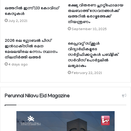
ഭക്ഷ്യ വിതരണ പ്ലാറ്റ്ഫോമായ
ഖത്തറില്‍ ഇന്ന് 133 കോവിഡ്
തലബാത്ത് സേവനങ്ങള്‍ക്ക്
കേസുകള്‍
ഖത്തറില്‍ ഒരാഴ്ചത്തേക്ക്
July 2, 2021
നിയന്ത്രണം
September 10, 2025
2026 ലെ ഗ്ലോബല്‍ പീസ്
പ്രൈവറ്റ് സ്‌ക്കൂള്‍
ഇന്‍ഡക്‌സില്‍ മെന
വിദ്യാര്‍ഥികളുടെ
മേഖലയിലെ ഒന്നാം സ്ഥാനം
സര്‍ട്ടിഫിക്കറ്റുകള്‍ പബ്ളിക്
നിലനിര്‍ത്തി ഖത്തര്‍
സര്‍വീസ് പോര്‍ട്ടലില്‍
4 days ago
ലഭ്യമാകും
February 22, 2021
Perunnal Nilavu Eid Magazine