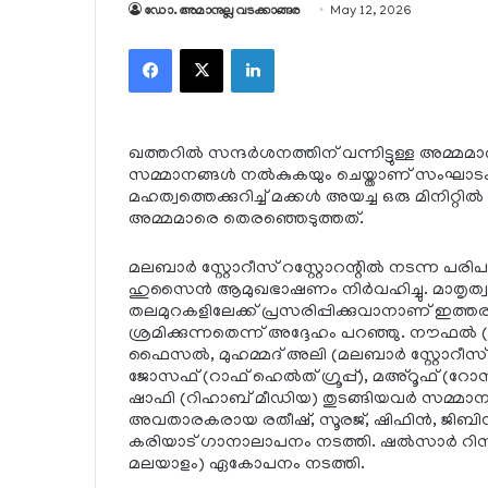
ഡോ. അമാനുല്ല വടക്കാങ്ങര
May 12, 2026
Facebook
X
LinkedIn
ഖത്തറില്‍ സന്ദര്‍ശനത്തിന് വന്നിട്ടുള്ള അമ്മ
സമ്മാനങ്ങള്‍ നല്‍കുകയും ചെയ്താണ് സംഘാട
മഹത്വത്തെക്കുറിച്ച് മക്കള്‍ അയച്ച ഒരു മിനിറ്
അമ്മമാരെ തെരഞ്ഞെടുത്തത്.
മലബാര്‍ സ്റ്റോറീസ് റസ്റ്റോറന്റില്‍ നടന്ന 
ഹുസൈന്‍ ആമുഖഭാഷണം നിര്‍വഹിച്ചു. മാതൃത്വ
തലമുറകളിലേക്ക് പ്രസരിപ്പിക്കുവാനാണ് ഇത
ശ്രമിക്കുന്നതെന്ന് അദ്ദേഹം പറഞ്ഞു. നൗഫല
ഫൈസല്‍, മുഹമ്മദ് അലി (മലബാര്‍ സ്റ്റോറീസ
ജോസഫ് (റാഫ് ഹെല്‍ത് ഗ്രൂപ്പ്), മഅ്‌റൂഫ് (റോസ്
ഷാഫി (റിഹാബ് മീഡിയ) തുടങ്ങിയവര്‍ സമ്മ
അവതാരകരായ രതീഷ്, സൂരജ്, ഷിഫിന്‍, ജിബിന്‍ തു
കരിയാട് ഗാനാലാപനം നടത്തി. ഷല്‍സാര്‍ റി
മലയാളം) ഏകോപനം നടത്തി.