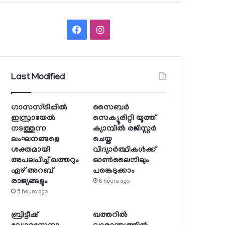
Facebook
Instagram
Last Modified
ഗാസസ്ട്രിപ്പില്‍
സൈബര്‍
ഇസ്രായേല്‍
സെക്യൂരിറ്റി യൂത്ത്
നടത്തുന്ന
ക്യാമ്പില്‍ രജിസ്റ്റര്‍
ലംഘനങ്ങളെ
ചെയ്ത
ശക്തമായി
വിദ്യാര്‍ത്ഥികള്‍ക്ക്
അപലപിച്ച് ഖത്തറും
ഓണ്‍ലൈനിലും
ഏഴ് അറബ്
പങ്കെടുക്കാം
രാജ്യങ്ങളും
6 hours ago
5 hours ago
ബ്രിട്ടീഷ്
ഖത്തറില്‍