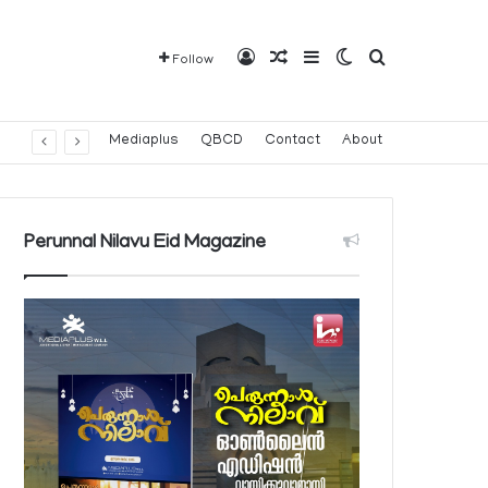
Log In
Random Article
Sidebar
Switch skin
Search for
Follow
Mediaplus
QBCD
Contact
About
Perunnal Nilavu Eid Magazine