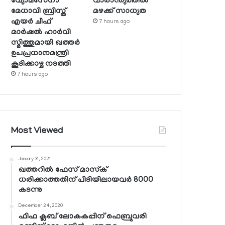
വ്യോമസേനാ
വാരാന്ത്യത്തില്‍
മേധാവി ബ്രിസ്ത്
മഴക്ക് സാധ്യത
എയര്‍ ചീഫ്
7 hours ago
മാര്‍ഷല്‍ ഹാര്‍വി
സ്മിത്തുമായി ഖത്തര്‍
ഉപപ്രധാനമന്ത്രി
കൂടിക്കാഴ്ച നടത്തി
7 hours ago
Most Viewed
January 31, 2021
ഖത്തറില്‍ ഫേസ് മാസ്‌ക്
ധരിക്കാത്തതിന് പിടിയിലായവര്‍ 8000
കടന്നു
December 24, 2020
ഫിഫ ക്ലബ് ലോകകപ്പിന് ഫെബ്രുവരി