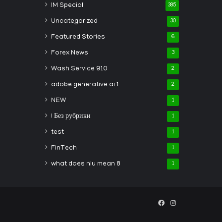
IM Special
385
Uncategorized
30
Featured Stories
6
Forex News
3
Wash Service 910
2
adobe generative ai 1
2
NEW
1
! Без рубрики
1
test
1
FinTech
1
what does nlu mean 8
1
Facebook
Instagram