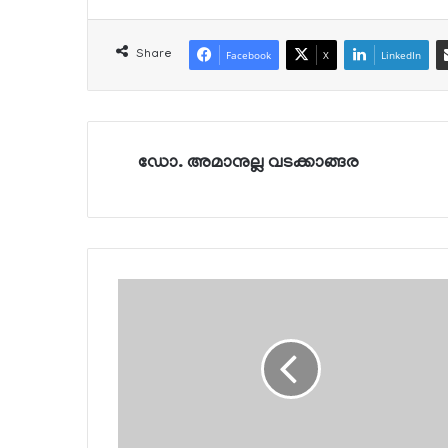
Share
Facebook
X
LinkedIn
ഡോ. അമാനുല്ല വടക്കാങ്ങര