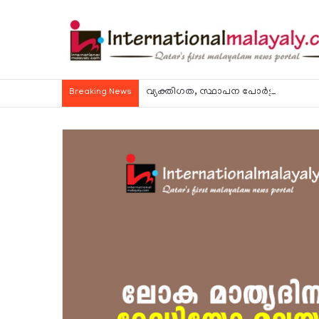
വ്യക്തിഗത, സ്ഥാപന പോര്‍ട്ടലുകള്‍ വഴി
Breaking News