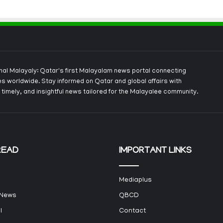
onal Malayaly: Qatar's first Malayalam news portal connecting
s worldwide. Stay informed on Qatar and global affairs with
 timely, and insightful news tailored for the Malayalee community.
READ
IMPORTANT LINKS
Mediaplus
 News
QBCD
l
Contact