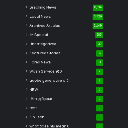
Breaking News
6,334
Local News
3,729
Archived Articles
2,149
IM Special
385
Uncategorized
30
Featured Stories
6
Forex News
3
Wash Service 910
2
adobe generative ai 1
2
NEW
1
! Без рубрики
1
test
1
FinTech
1
what does nlu mean 8
1