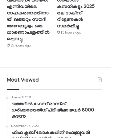
വികിരണം തടയല്‍
ശതമാനം
എന്നിവയിലെ
കമ്പനികളും 2025
സഹകരണത്തിനാ
ലെ ടാക്‌സ്
യി ഖത്തറും സൗദി
റിട്ടേണുകള്‍
അറേബ്യയും ഒരു
സമര്‍പ്പിച്ചു
ധാരണാപത്രത്തില്‍
15 hours ago
ഒപ്പുവച്ചു
15 hours ago
Most Viewed
January 31, 2021
ഖത്തറില്‍ ഫേസ് മാസ്‌ക്
ധരിക്കാത്തതിന് പിടിയിലായവര്‍ 8000
കടന്നു
December 24, 2020
ഫിഫ ക്ലബ് ലോകകപ്പിന് ഫെബ്രുവരി