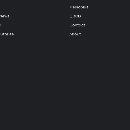
Mediaplus
 News
QBCD
l
Contact
 Stories
About