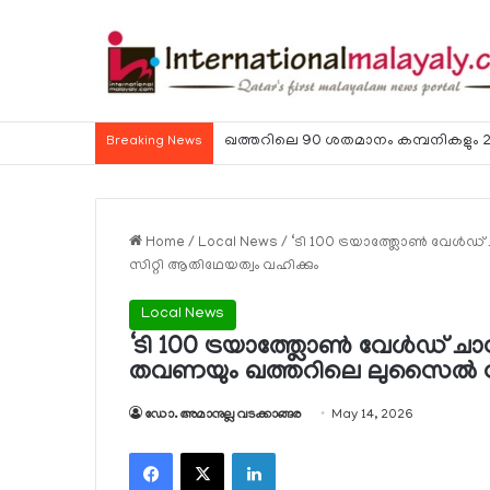
ഹോര്‍മുസ് കടലിടുക്ക് ഉടന്‍ തുറന്നേക്കു
Breaking News
Home
/
Local News
/
‘ടി 100 ട്രയാത്ത്ലോണ്‍ വേള്
സിറ്റി ആതിഥേയത്വം വഹിക്കും
Local News
‘ടി 100 ട്രയാത്ത്ലോണ്‍ വേള്‍ഡ് ച
തവണയും ഖത്തറിലെ ലുസൈല്‍ സി
ഡോ. അമാനുല്ല വടക്കാങ്ങര
May 14, 2026
Facebook
X
LinkedIn