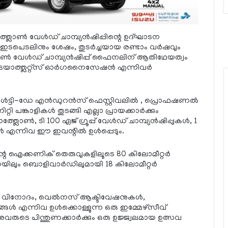
്ത്ലോണ്‍ വേള്‍ഡ് ചാമ്പ്യന്‍ഷിപ്പിന്റെ ഉദ്ഘാടന
ടപെടലിനും ശേഷം, തുടര്‍ച്ചയായ രണ്ടാം വര്‍ഷവും
്ലോണ്‍ വേള്‍ഡ് ചാമ്പ്യന്‍ഷിപ്പ് ഫൈനലിന് ആതിഥേയത്വം
ട്രയാത്ത്ലറ്റ്‌സ് ഓര്‍ഗനൈസേഷന്‍ എന്നിവര്‍
്‍ട്ടി-ഡേ എന്‍ഡുറന്‍സ് ഫെസ്റ്റിവലില്‍ , പ്രൊഫഷണല്‍
ിറ്റി പങ്കാളികള്‍ തുടങ്ങി എല്ലാ പ്രായക്കാര്‍ക്കും
്ത്ലോണ്‍, ടി 100 ഏജ് ഗ്രൂപ്പ് വേള്‍ഡ് ചാമ്പ്യന്‍ഷിപ്പുകള്‍, 1
കള്‍ എന്നിവ ഈ ഇവന്റില്‍ ഉള്‍പ്പെടും.
ന്റെ ഐക്കണിക് തെരുവുകളിലൂടെ 80 കിലോമീറ്റര്‍
സയിലും ബൊളിവാര്‍ഡിലുമായി 18 കിലോമീറ്റര്‍
ൗഹൃദ വിനോദം, വെല്‍നസ് ആക്ടിവേഷനുകള്‍,
ള്‍ എന്നിവ ഉള്‍ക്കൊള്ളുന്ന ഒരു ഇമ്മേഴ്സീവ്
കും അവരുടെ പിന്തുണക്കാര്‍ക്കും ഒരു ഉജ്ജ്വലമായ ഉത്സവ