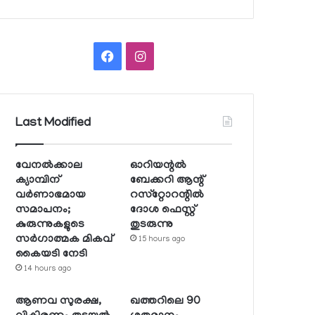
Facebook
Instagram
Last Modified
വേനല്‍ക്കാല
ഓറിയന്റല്‍
ക്യാമ്പിന്
ബേക്കറി ആന്റ്
വര്‍ണാഭമായ
റസ്‌റ്റോറന്റില്‍
സമാപനം;
ദോശ ഫെസ്റ്റ്
കുരുന്നുകളുടെ
തുടരുന്നു
സര്‍ഗാത്മക മികവ്
15 hours ago
കൈയടി നേടി
14 hours ago
ആണവ സുരക്ഷ,
ഖത്തറിലെ 90