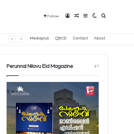
Log In
Random Article
Sidebar
Switch skin
Search for
Follow
Mediaplus
QBCD
Contact
About
Perunnal Nilavu Eid Magazine