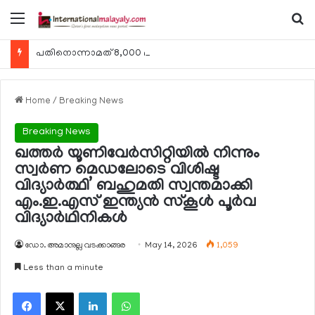
Menu
Se
പതിനൊന്നാമത് 8,000 മീറ്റര്‍ കൊടുമുടി കീഴടക്കി ഖത്തരി പര്‍വതാരോഹക ശൈഖ അസ്മ ബിന്‍ത് താനി അല്‍-താനി
Home
/
Breaking News
Breaking News
ഖത്തര്‍ യൂണിവേര്‍സിറ്റിയില്‍ നിന്നും
സ്വര്‍ണ മെഡലോടെ വിശിഷ്ട
വിദ്യാര്‍ത്ഥി’ ബഹുമതി സ്വന്തമാക്കി
എം.ഇ.എസ് ഇന്ത്യന്‍ സ്‌കൂള്‍ പൂര്‍വ
വിദ്യാര്‍ഥിനികള്‍
ഡോ. അമാനുല്ല വടക്കാങ്ങര
May 14, 2026
1,059
Less than a minute
Facebook
X
LinkedIn
WhatsApp