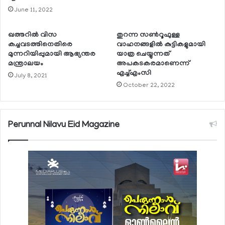
June 11, 2022
ഖത്തറില്‍ വിസ
തുറന്ന സണ്‍റൂഫുള്ള
കച്ചവടത്തിനെതിരെ
വാഹനങ്ങളില്‍ കുട്ടികളുമായി
മുന്നറിയിപ്പുമായി ആഭ്യന്തര
യാത്ര ചെയ്യുന്നത്
മന്ത്രാലയം
അപകടകരമാണെന്ന്
എച്ച്എംസി
July 8, 2021
October 22, 2022
Perunnal Nilavu Eid Magazine