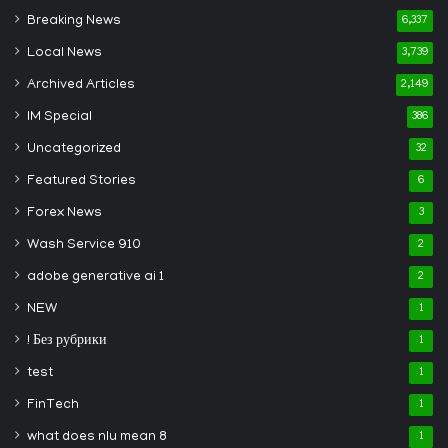
Breaking News
6,337
Local News
3,739
Archived Articles
2,149
IM Special
386
Uncategorized
32
Featured Stories
6
Forex News
3
Wash Service 910
2
adobe generative ai 1
2
NEW
1
! Без рубрики
1
test
1
FinTech
1
what does nlu mean 8
1