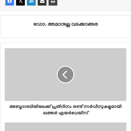
ഡോ. അമാനുല്ല വടക്കാങ്ങര
അബൂദാബിയിലേക്ക് പ്രതിദിനം രണ്ട് സര്‍വീസുകളുമായി
ഖത്തര്‍ എയര്‍വേയ്സ്