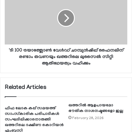
'ടി 100 ട്രയാത്ത്ലോണ്‍ വേള്‍ഡ് ചാമ്പ്യന്‍ഷിപ്പ് ഫൈനലിന്
രണ്ടാം തവണയും ഖത്തറിലെ ലുസൈല്‍ സിറ്റി
ആതിഥേയത്വം വഹിക്കും
Related Articles
ഖത്തറില്‍ ആളപായമോ
ഫിഫ ലോക കപ്പ് സമയത്ത്
ഭൗതിക നാശനഷ്ടങ്ങളോ ഇല്ല
സാംസ്‌കാരിക പരിപാടികള്‍
February 28, 2026
സംഘടിപ്പിക്കാനൊരുങ്ങി
ഖത്തറിലെ ദക്ഷിണ കൊറിയന്‍
എംബസി