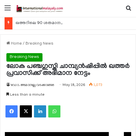
Menu
Se
ഖത്തറിലെ 90 ശതമാനം കമ്പനികളും 2025 ലെ ടാക്‌സ് റിട്ടേണുകള്‍ സമര്‍പ്പിച്ചു
Home
/
Breaking News
Breaking News
ലോക പഞ്ചഗുസ്തി ചാമ്പ്യന്‍ഷിപ്പില്‍ ഖത്തര്‍
പ്രവാസിക്ക് അഭിമാന നേട്ടം
ഡോ. അമാനുല്ല വടക്കാങ്ങര
May 18, 2026
1,073
Less than a minute
Facebook
X
LinkedIn
WhatsApp