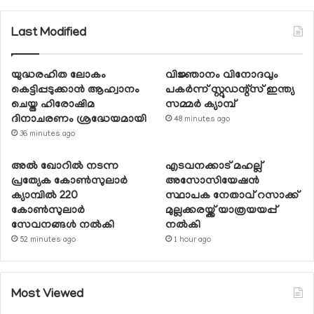
Last Modified
യുദ്ധരഹിത ലോകം
വിജ്ഞാനം വിനോദവും
കെട്ടിപ്പടുക്കാന്‍ ആഹ്വാനം
പകര്‍ന്ന് സ്റ്റുഡന്റ്‌സ് ഇന്ത്യ
ചെയ്ത ഹിരോഷിമ
സമ്മര്‍ ക്യാമ്പ്
ദിനാചരണം ശ്രദ്ധേയമായി
48 minutes ago
36 minutes ago
അല്‍ ഖോറില്‍ നടന്ന
എടവനക്കാട് മഹല്ല്
പ്രത്യേക കോണ്‍സുലാര്‍
അസോസിയേഷന്‍
ക്യാമ്പില്‍ 220
സ്ഥാപക നേതാവ് റസാക്ക്
കോണ്‍സുലാര്‍
മുല്ലക്കരയ്ക്ക് യാത്രയയപ്പ്
സേവനങ്ങള്‍ നല്‍കി
നല്‍കി
52 minutes ago
1 hour ago
Most Viewed