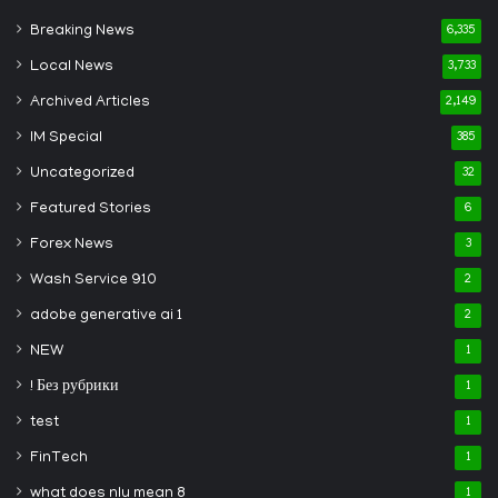
Breaking News
6,335
Local News
3,733
Archived Articles
2,149
IM Special
385
Uncategorized
32
Featured Stories
6
Forex News
3
Wash Service 910
2
adobe generative ai 1
2
NEW
1
! Без рубрики
1
test
1
FinTech
1
what does nlu mean 8
1