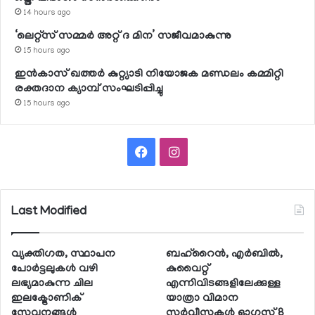
14 hours ago
‘ലെറ്റ്‌സ് സമ്മര്‍ അറ്റ് ദ മിന’ സജീവമാകുന്നു
15 hours ago
ഇന്‍കാസ് ഖത്തര്‍ കുറ്റ്യാടി നിയോജക മണ്ഡലം കമ്മിറ്റി
രക്തദാന ക്യാമ്പ് സംഘടിപ്പിച്ചു
15 hours ago
Facebook
Instagram
Last Modified
വ്യക്തിഗത, സ്ഥാപന
ബഹ്റൈന്‍, എര്‍ബില്‍,
പോര്‍ട്ടലുകള്‍ വഴി
കുവൈറ്റ്
ലഭ്യമാകുന്ന ചില
എന്നിവിടങ്ങളിലേക്കുള്ള
ഇലക്ട്രോണിക്
യാത്രാ വിമാന
സേവനങ്ങള്‍
സര്‍വീസുകള്‍ ഓഗസ്റ്റ് 8