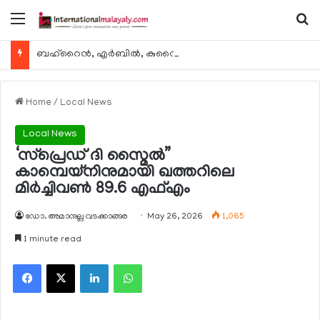
Menu
Se
ബഹ്റൈന്‍, എര്‍ബില്‍, കുവൈറ്റ് എന്നിവിടങ്ങളിലേക്കുള്ള യാത്രാ വിമാന സര്‍വീസുകള്‍ ഓഗസ്റ്റ് 8 മുതല്‍ പുനരാരംഭിക്കുമെന്ന് ഖത്തര്‍ എയര്‍വേയ്സ്
Home
/
Local News
Local News
‘സ്‌പ്രെഡ് ദി സ്മൈല്‍”
കാമ്പെയ്നിനുമായി ഖത്തറിലെ
മിര്‍ച്ചിവണ്‍ 89.6 എഫ്എം
ഡോ. അമാനുല്ല വടക്കാങ്ങര
May 26, 2026
1,065
1 minute read
Facebook
X
LinkedIn
WhatsApp