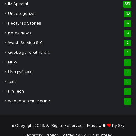
IM Special
385
Uncategorized
30
Featured Stories
6
Forex News
3
Wash Service 910
2
adobe generative ai 1
2
NEW
1
! Без рубрики
1
test
1
FinTech
1
what does nlu mean 8
1
© Copyright 2026, All Rights Reserved | Made with
By Sky
Secretary
| Proudly Hosted by
Sky CloudStored