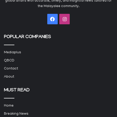
global affairs with accurate, timely, and insightful news tailored for
the Malayalee community.
Facebook
Instagram
POPULAR COMPANIES
Mediaplus
QBCD
Contact
About
MUST READ
Home
Breaking News