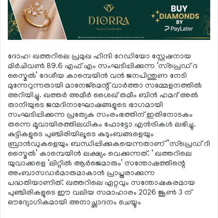
ദോഹ: ഖത്തറിലെ പ്രമുഖ ഹിന്ദി റേഡിയോ സ്റ്റേഷനായ
മിര്‍ചിവണ്‍ 89.6 എഫ് എം സംഘടിപ്പിക്കുന്ന ‘സ്പ്രെഡ് ദ
സ്മൈല്‍’ ദേശീയ കാമ്പെയിന്‍ വന്‍ ജനപിന്തുണ നേടി
മുന്നേറുന്നതായി മാനേജ്‌മെന്റ് വാര്‍ത്താ സമ്മേളനത്തില്‍
അറിയിച്ചു. ഖത്തര്‍ അമീര്‍ ശൈഖ് തമീം ബിന്‍ ഹമദ് അല്‍
താനിയുടെ ജന്മദിനാഘോഷങ്ങളുടെ ഭാഗമായി
സംഘടിപ്പിക്കുന്ന പ്രത്യേക സംരംഭത്തിന് ഇതിനോടകം
തന്നെ മൂവായിരത്തിലധികം ഫോട്ടോ എന്‍ട്രികള്‍ ലഭിച്ചു.
കുട്ടികളുടെ പുഞ്ചിരിയിലൂടെ കുടുംബങ്ങളെയും
ബ്രാന്‍ഡുകളെയും ബന്ധിപ്പിക്കുകയെന്നതാണ് ”സ്‌പ്രെഡ് ദി
സ്മൈല്‍’ കാമ്പെയിന്‍ ലക്ഷ്യം വെക്കുന്നത്. ‘ ഖത്തറിലെ
യുവാക്കളെ ‘ലിറ്റില്‍ ആര്‍ജെമാരും’ സന്തോഷത്തിന്റെ
അംബാസഡര്‍മാരുമാകാന്‍ പ്രാപ്തരാക്കുന്ന
പദ്ധതിയാണിത്. ഖത്തറിലെ ഏറ്റവും സന്തോഷകരമായ
പുഞ്ചിരികളുടെ ഈ വലിയ സമാഹാരം 2026 ജൂണ്‍ 3 ന്
ഔദ്യോഗികമായി അനാച്ഛാദനം ചെയ്യും