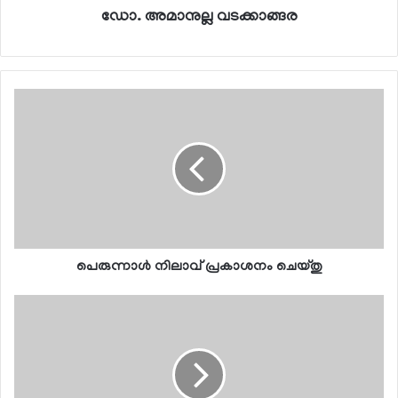
ഡോ. അമാനുല്ല വടക്കാങ്ങര
പെരുന്നാള്‍ നിലാവ് പ്രകാശനം ചെയ്തു