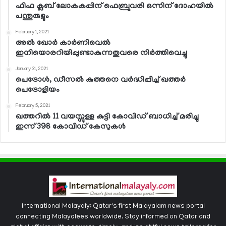
ഫിഫ ക്ലബ് ലോകകപ്പിന് ഫെബ്രുവരി ഒന്നിന് ദോഹയില്‍
പന്തുരുളും
February 1, 2021
അല്‍ ഖോര്‍ കാര്‍ണിവെല്‍
ഇനിയൊരറിയിപ്പുണ്ടാകുന്നതുവരെ നിര്‍ത്തിവെച്ചു
January 31, 2021
പെട്രോള്‍, ഡീസല്‍ കുത്തനെ വര്‍ദ്ധിപ്പിച്ച് ഖത്തര്‍
പെട്രോളിയം
February 5, 2021
ഖത്തറില്‍ 11 വയസ്സുള്ള കുട്ടി കോവിഡ് ബാധിച്ച് മരിച്ചു
ഇന്ന് 398 കോവിഡ് കേസുകള്‍
International Malayaly: Qatar's first Malayalam news portal
connecting Malayalees worldwide. Stay informed on Qatar and