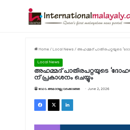
Breaking News
Home
/
Local News
/
അഹമ്മദ് പാതിരപറ്റയുടെ ‘ദോഹയ
Local News
അഹമ്മദ് പാതിരപറ്റയുടെ ‘ദോഹയില്
ന് പ്രകാശനം ചെയ്യും
ഡോ. അമാനുല്ല വടക്കാങ്ങര
June 2, 2026
Facebook
X
LinkedIn