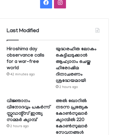
Facebook
Instagram
Last Modified
Hiroshima day
യുദ്ധരഹിത ലോകം
observance calls
കെട്ടിപ്പടുക്കാന്‍
for a war-free
ആഹ്വാനം ചെയ്ത
world
ഹിരോഷിമ
ദിനാചരണം
42 minutes ago
ശ്രദ്ധേയമായി
2 hours ago
വിജ്ഞാനം
അല്‍ ഖോറില്‍
വിനോദവും പകര്‍ന്ന്
നടന്ന പ്രത്യേക
സ്റ്റുഡന്റ്‌സ് ഇന്ത്യ
കോണ്‍സുലാര്‍
സമ്മര്‍ ക്യാമ്പ്
ക്യാമ്പില്‍ 220
കോണ്‍സുലാര്‍
2 hours ago
സേവനങ്ങള്‍