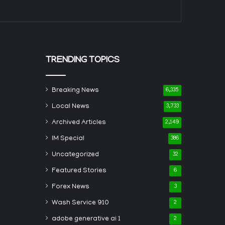
TRENDING TOPICS
Breaking News
6,335
Local News
3,733
Archived Articles
2,149
IM Special
386
Uncategorized
32
Featured Stories
6
Forex News
3
Wash Service 910
2
adobe generative ai 1
2