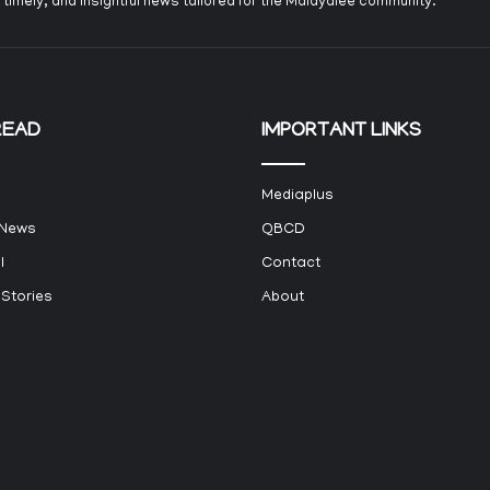
 timely, and insightful news tailored for the Malayalee community.
READ
IMPORTANT LINKS
Mediaplus
 News
QBCD
l
Contact
 Stories
About