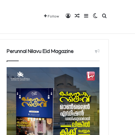
Log In
Random Article
Sidebar
Switch skin
Search for
Follow
വരാവുന്ന 140 നിയന്ത്രിത മരുന്നുകളുടെ പട്ടിക പ്രസിദ്ധീകരിച്ച് പൊതുജനാരോഗ്യ മന്ത്രാലയം
Mediaplus
QBCD
Contact
About
Perunnal Nilavu Eid Magazine