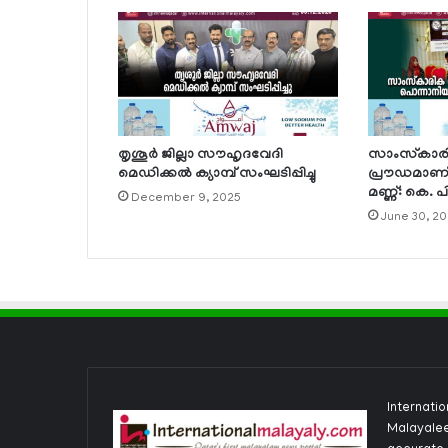
തൃശൂര്‍ ജില്ലാ സൗഹൃദവേദി
സാംസ്‌കാരി
മെഡിക്കല്‍ ക്യാമ്പ് സംഘടിപ്പിച്ചു
പ്രൗഡമാണ്
മണ്ണ്: കെ. പ
December 9, 2025
June 30, 2
Internati
Malayalee