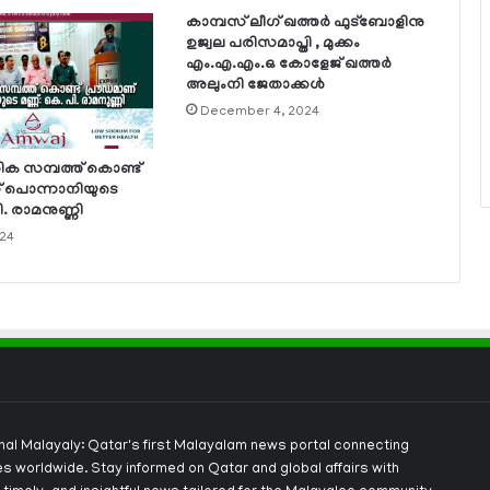
കാമ്പസ് ലീഗ് ഖത്തര്‍ ഫുട്‌ബോളിനു
ഉജ്വല പരിസമാപ്തി , മുക്കം
എം.എ.എം.ഒ കോളേജ് ഖത്തര്‍
അലുംനി ജേതാക്കള്‍
December 4, 2024
ക സമ്പത്ത് കൊണ്ട്
 പൊന്നാനിയുടെ
ി. രാമനുണ്ണി
024
onal Malayaly: Qatar's first Malayalam news portal connecting
s worldwide. Stay informed on Qatar and global affairs with