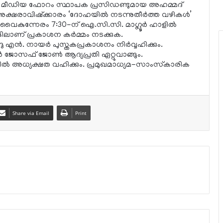
ത്യന്‍ മീഡിയ ഫോറം സ്ഥാപക പ്രസിഡണ്ടുമായ അഹമ്മദ്
ഷരാവിഷ്‌ക്കാരം ‘ദോഹയില്‍ നടന്നുതീര്‍ത്ത വഴികള്‍’
ം. വൈകുന്നേരം 7:30-ന് ഐ.സി.സി. മാഗ്ലൂര്‍ ഹാളില്‍
ങിലാണ് പ്രകാശന കര്‍മ്മം നടക്കുക.
 എന്‍. നായര്‍ പുസ്തകപ്രകാശനം നിര്‍വ്വഹിക്കും.
്‍ ജോസഫ് ജോണ്‍ ആദ്യപ്രതി ഏറ്റുവാങ്ങും.
ല്‍ അധ്യക്ഷത വഹിക്കും. പ്രമുഖമാധ്യമ-സാംസ്‌കാരിക
Share via Email
Print