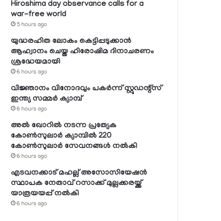
Hiroshima day observance calls for a
war-free world
5 hours ago
യുദ്ധരഹിത ലോകം കെട്ടിപ്പടുക്കാന്‍
ആഹ്വാനം ചെയ്ത ഹിരോഷിമ ദിനാചരണം
ശ്രദ്ധേയമായി
6 hours ago
വിജ്ഞാനം വിനോദവും പകര്‍ന്ന് സ്റ്റുഡന്റ്‌സ്
ഇന്ത്യ സമ്മര്‍ ക്യാമ്പ്
6 hours ago
അല്‍ ഖോറില്‍ നടന്ന പ്രത്യേക
കോണ്‍സുലാര്‍ ക്യാമ്പില്‍ 220
കോണ്‍സുലാര്‍ സേവനങ്ങള്‍ നല്‍കി
6 hours ago
എടവനക്കാട് മഹല്ല് അസോസിയേഷന്‍
സ്ഥാപക നേതാവ് റസാക്ക് മുല്ലക്കരയ്ക്ക്
യാത്രയയപ്പ് നല്‍കി
6 hours ago