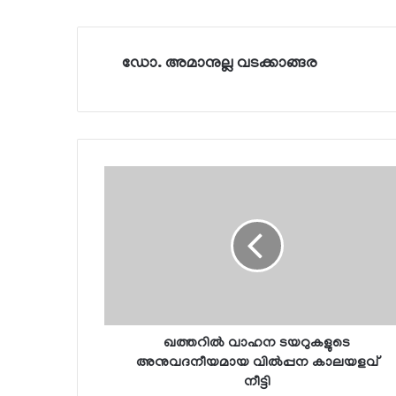
ഡോ. അമാനുല്ല വടക്കാങ്ങര
ഖത്തറില്‍ വാഹന ടയറുകളുടെ
അനുവദനീയമായ വില്‍പ്പന കാലയളവ്
നീട്ടി