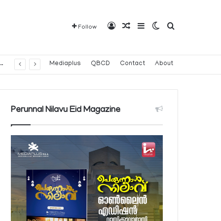
Log In
Random Article
Sidebar
Switch skin
Search for
Follow
വരാവുന്ന 140 നിയന്ത്രിത മരുന്നുകളുടെ പട്ടിക പ്രസിദ്ധീകരിച്ച് പൊതുജനാരോഗ്യ മന്ത്രാലയം
Mediaplus
QBCD
Contact
About
Perunnal Nilavu Eid Magazine