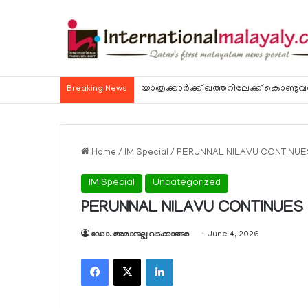
Breaking News
Home
/
IM Special
/
PERUNNAL NILAVU CONTINUE
IM Special
Uncategorized
PERUNNAL NILAVU CONTINUES
ഡോ. അമാനുല്ല വടക്കാങ്ങര
June 4, 2026
Facebook
X
LinkedIn