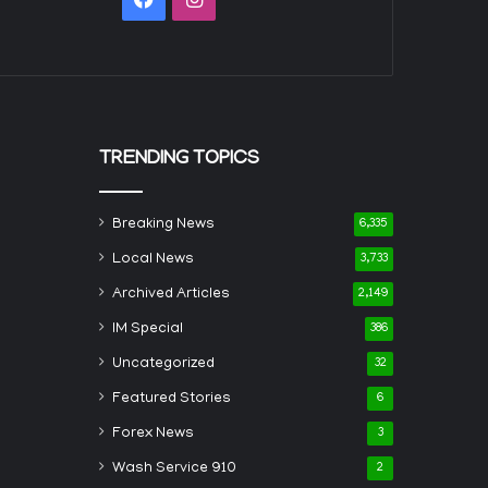
TRENDING TOPICS
Breaking News
6,335
Local News
3,733
Archived Articles
2,149
IM Special
386
Uncategorized
32
Featured Stories
6
Forex News
3
Wash Service 910
2