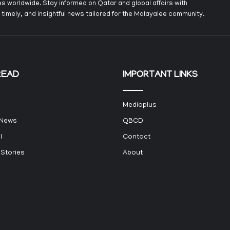
s worldwide. Stay informed on Qatar and global affairs with
 timely, and insightful news tailored for the Malayalee community.
READ
IMPORTANT LINKS
Mediaplus
 News
QBCD
l
Contact
 Stories
About