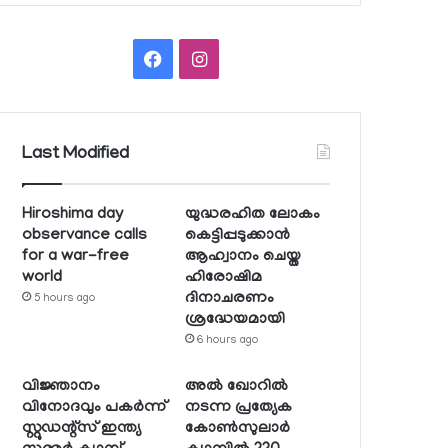
Facebook
Instagram
Last Modified
Hiroshima day
യുദ്ധരഹിത ലോകം
observance calls
കെട്ടിപ്പടുക്കാന്‍
for a war-free
ആഹ്വാനം ചെയ്ത
world
ഹിരോഷിമ
ദിനാചരണം
5 hours ago
ശ്രദ്ധേയമായി
6 hours ago
വിജ്ഞാനം
അല്‍ ഖോറില്‍
വിനോദവും പകര്‍ന്ന്
നടന്ന പ്രത്യേക
സ്റ്റുഡന്റ്‌സ് ഇന്ത്യ
കോണ്‍സുലാര്‍