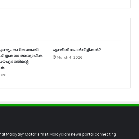
 പുണ്യം കവിതയാക്കി
എന്തിനീ പോര്‍വിളികള്‍?
ിത്രകലാ അധ്യാപിക
March 4, 2026
ൗഹൃദത്തിന്റെ
തൃക
2026
onal Malayaly: Qatar's first Malayalam news portal connecting