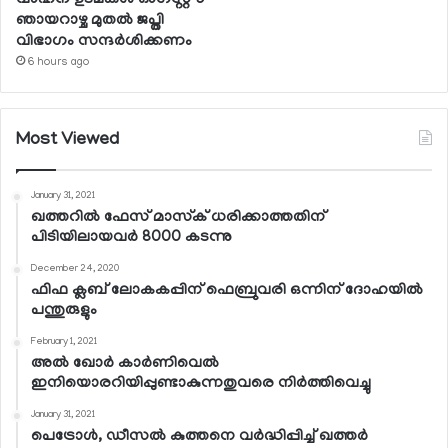
വാഹന ഉടമകള്‍ ഓഗസ്റ്റ് 9
ഞായറാഴ്ച മുതല്‍ ജപ്തി
വിഭാഗം സന്ദര്‍ശിക്കണം
6 hours ago
Most Viewed
January 31, 2021
ഖത്തറില്‍ ഫേസ് മാസ്‌ക് ധരിക്കാത്തതിന്
പിടിയിലായവര്‍ 8000 കടന്നു
December 24, 2020
ഫിഫ ക്ലബ് ലോകകപ്പിന് ഫെബ്രുവരി ഒന്നിന് ദോഹയില്‍
പന്തുരുളും
February 1, 2021
അല്‍ ഖോര്‍ കാര്‍ണിവെല്‍
ഇനിയൊരറിയിപ്പുണ്ടാകുന്നതുവരെ നിര്‍ത്തിവെച്ചു
January 31, 2021
പെട്രോള്‍, ഡീസല്‍ കുത്തനെ വര്‍ദ്ധിപ്പിച്ച് ഖത്തര്‍