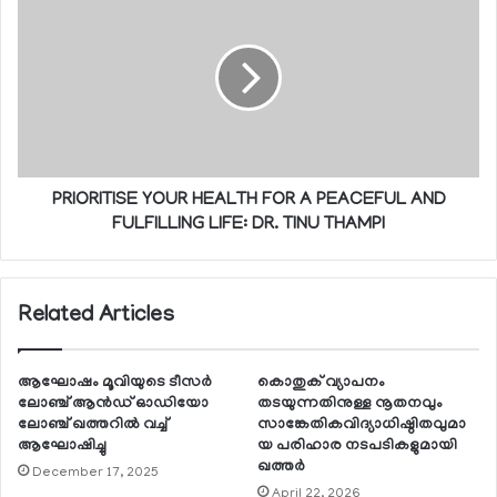
PRIORITISE YOUR HEALTH FOR A PEACEFUL AND
FULFILLING LIFE: DR. TINU THAMPI
Related Articles
ആഘോഷം മൂവിയുടെ ടീസര്‍
കൊതുക് വ്യാപനം
ലോഞ്ച് ആന്‍ഡ് ഓഡിയോ
തടയുന്നതിനുള്ള നൂതനവും
ലോഞ്ച് ഖത്തറില്‍ വച്ച്
സാങ്കേതികവിദ്യാധിഷ്ഠിതവുമാ
ആഘോഷിച്ചു
യ പരിഹാര നടപടികളുമായി
ഖത്തര്‍
December 17, 2025
April 22, 2026