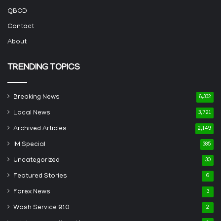
QBCD
Contact
About
TRENDING TOPICS
Breaking News
6,332
Local News
3,721
Archived Articles
2,149
IM Special
385
Uncategorized
30
Featured Stories
6
Forex News
3
Wash Service 910
2