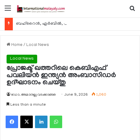
Menu
Se
ബഹ്റൈന്‍, എര്‍ബില്‍, കുവൈറ്റ് എന്നിവിടങ്ങളിലേക്കുള്ള യാത്രാ വിമാന സര്‍വീസുകള്‍ ഓഗസ്റ്റ് 8 മുതല്‍ പുനരാരംഭിക്കുമെന്ന് ഖത്തര്‍ എയര്‍വേയ്സ്
Home
/
Local News
Local News
പ്രോജക്ട് ഖത്തറിലെ കെബിഎഫ്
പവലിയന്‍ ഇന്ത്യന്‍ അംബാസിഡര്‍
ഉദ്ഘാടനം ചെയ്തു
ഡോ. അമാനുല്ല വടക്കാങ്ങര
June 9, 2026
1,060
Less than a minute
Facebook
X
LinkedIn
WhatsApp