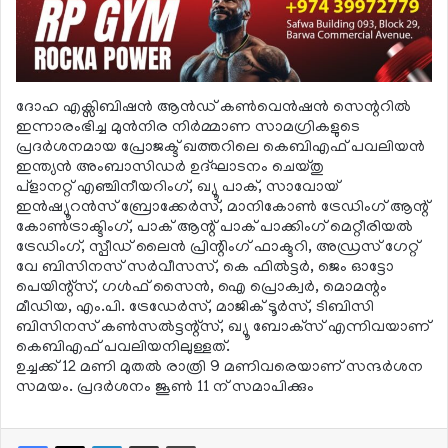
ദോഹ എക്സിബിഷന്‍ ആന്‍ഡ് കണ്‍വെന്‍ഷന്‍ സെന്ററില്‍
ഇന്നാരംഭിച്ച മുന്‍നിര നിര്‍മ്മാണ സാമഗ്രികളുടെ
പ്രദര്‍ശനമായ പ്രോജക്ട് ഖത്തറിലെ കെബിഎഫ് പവലിയന്‍
ഇന്ത്യന്‍ അംബാസിഡര്‍ ഉദ്ഘാടനം ചെയ്തു
പ്‌ളാനറ്റ് എഞ്ചിനീയറിംഗ്, ഖ്യൂ പാക്, സാവോയ്
ഇന്‍ഷ്യൂറന്‍സ് ബ്രോക്കേര്‍സ്, മാനികോണ്‍ ട്രേഡിംഗ് ആന്റ്
കോണ്‍ട്രാക്ടിംഗ്, പാക് ആന്റ് പാക് പാക്കിംഗ് മെറ്റീരിയല്‍
ട്രേഡിംഗ്, സ്പീഡ് ലൈന്‍ പ്രിന്റിംഗ് ഫാക്ടറി, അഡ്രസ് ഗേറ്റ്
വേ ബിസിനസ് സര്‍വീസസ്, കെ ഫില്‍ട്ടര്‍, ജെം ഓട്ടോ
പെയിന്റ്‌സ്, ഗള്‍ഫ് സൈന്‍, ഐ പ്രൊക്വര്‍, മൊമന്റം
മീഡിയ, എം.പി. ട്രേഡേര്‍സ്, മാജിക് ടൂര്‍സ്, ടിബിസി
ബിസിനസ് കണ്‍സല്‍ട്ടന്റ്‌സ്, ഖ്യൂ ബോക്‌സ് എന്നിവയാണ്
കെബിഎഫ് പവലിയനിലുള്ളത്.
ഉച്ചക്ക് 12 മണി മുതല്‍ രാത്രി 9 മണിവരെയാണ് സന്ദര്‍ശന
സമയം. പ്രദര്‍ശനം ജൂണ്‍ 11 ന് സമാപിക്കും