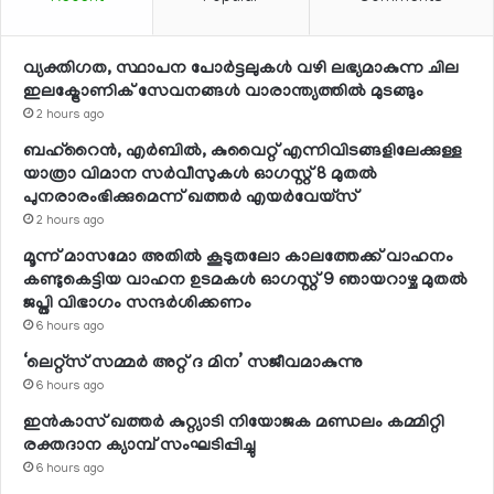
വ്യക്തിഗത, സ്ഥാപന പോര്‍ട്ടലുകള്‍ വഴി ലഭ്യമാകുന്ന ചില
ഇലക്ട്രോണിക് സേവനങ്ങള്‍ വാരാന്ത്യത്തില്‍ മുടങ്ങും
2 hours ago
ബഹ്റൈന്‍, എര്‍ബില്‍, കുവൈറ്റ് എന്നിവിടങ്ങളിലേക്കുള്ള
യാത്രാ വിമാന സര്‍വീസുകള്‍ ഓഗസ്റ്റ് 8 മുതല്‍
പുനരാരംഭിക്കുമെന്ന് ഖത്തര്‍ എയര്‍വേയ്സ്
2 hours ago
മൂന്ന് മാസമോ അതില്‍ കൂടുതലോ കാലത്തേക്ക് വാഹനം
കണ്ടുകെട്ടിയ വാഹന ഉടമകള്‍ ഓഗസ്റ്റ് 9 ഞായറാഴ്ച മുതല്‍
ജപ്തി വിഭാഗം സന്ദര്‍ശിക്കണം
6 hours ago
‘ലെറ്റ്‌സ് സമ്മര്‍ അറ്റ് ദ മിന’ സജീവമാകുന്നു
6 hours ago
ഇന്‍കാസ് ഖത്തര്‍ കുറ്റ്യാടി നിയോജക മണ്ഡലം കമ്മിറ്റി
രക്തദാന ക്യാമ്പ് സംഘടിപ്പിച്ചു
6 hours ago