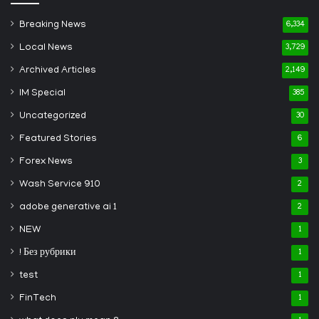
Breaking News
6,334
Local News
3,729
Archived Articles
2,149
IM Special
385
Uncategorized
30
Featured Stories
6
Forex News
3
Wash Service 910
2
adobe generative ai 1
2
NEW
1
! Без рубрики
1
test
1
FinTech
1