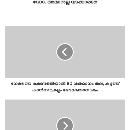
ഡോ. അമാനുല്ല വടക്കാങ്ങര
നേരത്തെ കണ്ടെത്തിയാല്‍ 80 ശതമാനം തല, കഴുത്ത്
കാന്‍സറുകളും ഭേദമാക്കാനാകും