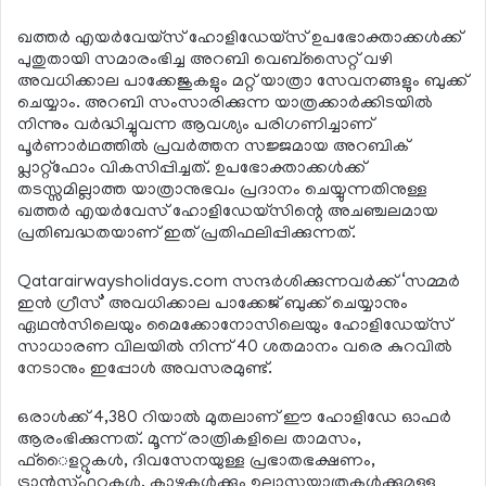
ഖത്തര്‍ എയര്‍വേയ്സ് ഹോളിഡേയ്സ് ഉപഭോക്താക്കള്‍ക്ക്
പുതുതായി സമാരംഭിച്ച അറബി വെബ്സൈറ്റ് വഴി
അവധിക്കാല പാക്കേജുകളും മറ്റ് യാത്രാ സേവനങ്ങളും ബുക്ക്
ചെയ്യാം. അറബി സംസാരിക്കുന്ന യാത്രക്കാര്‍ക്കിടയില്‍
നിന്നും വര്‍ദ്ധിച്ചുവന്ന ആവശ്യം പരിഗണിച്ചാണ്
പൂര്‍ണാര്‍ഥത്തില്‍ പ്രവര്‍ത്തന സജ്ജമായ അറബിക്
പ്ലാറ്റ്‌ഫോം വികസിപ്പിച്ചത്. ഉപഭോക്താക്കള്‍ക്ക്
തടസ്സമില്ലാത്ത യാത്രാനുഭവം പ്രദാനം ചെയ്യുന്നതിനുള്ള
ഖത്തര്‍ എയര്‍വേസ് ഹോളിഡേയ്‌സിന്റെ അചഞ്ചലമായ
പ്രതിബദ്ധതയാണ് ഇത് പ്രതിഫലിപ്പിക്കുന്നത്.
Qatarairwaysholidays.com സന്ദര്‍ശിക്കുന്നവര്‍ക്ക് ‘സമ്മര്‍
ഇന്‍ ഗ്രീസ്’ അവധിക്കാല പാക്കേജ് ബുക്ക് ചെയ്യാനും
ഏഥന്‍സിലെയും മൈക്കോനോസിലെയും ഹോളിഡേയ്‌സ്
സാധാരണ വിലയില്‍ നിന്ന് 40 ശതമാനം വരെ കുറവില്‍
നേടാനും ഇപ്പോള്‍ അവസരമുണ്ട്.
ഒരാള്‍ക്ക് 4,380 റിയാല്‍ മുതലാണ് ഈ ഹോളിഡേ ഓഫര്‍
ആരംഭിക്കുന്നത്. മൂന്ന് രാത്രികളിലെ താമസം,
ഫ്ൈളറ്റുകള്‍, ദിവസേനയുള്ള പ്രഭാതഭക്ഷണം,
ട്രാന്‍സ്ഫറുകള്‍, കാഴ്ചകള്‍ക്കും ഉല്ലാസയാത്രകള്‍ക്കുമുള്ള