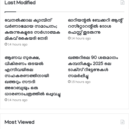
Last Modified
വേനല്‍ക്കാല ക്യാമ്പിന്
ഓറിയന്റല്‍ ബേക്കറി ആന്റ്
വര്‍ണാഭമായ സമാപനം;
റസ്‌റ്റോറന്റില്‍ ദോശ
കുരുന്നുകളുടെ സര്‍ഗാത്മക
ഫെസ്റ്റ് തുടരുന്നു
മികവ് കൈയടി നേടി
14 hours ago
14 hours ago
ആണവ സുരക്ഷ,
ഖത്തറിലെ 90 ശതമാനം
വികിരണം തടയല്‍
കമ്പനികളും 2025 ലെ
എന്നിവയിലെ
ടാക്‌സ് റിട്ടേണുകള്‍
സഹകരണത്തിനായി
സമര്‍പ്പിച്ചു
ഖത്തറും സൗദി
15 hours ago
അറേബ്യയും ഒരു
ധാരണാപത്രത്തില്‍ ഒപ്പുവച്ചു
14 hours ago
Most Viewed