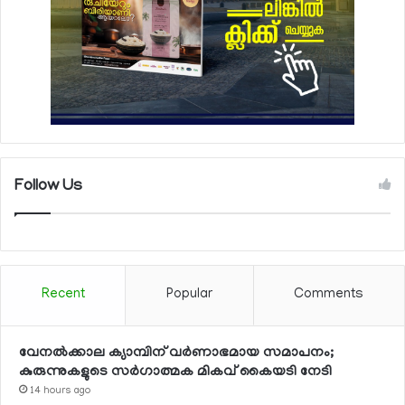
Follow Us
Recent
Popular
Comments
വേനല്‍ക്കാല ക്യാമ്പിന് വര്‍ണാഭമായ സമാപനം;
കുരുന്നുകളുടെ സര്‍ഗാത്മക മികവ് കൈയടി നേടി
14 hours ago