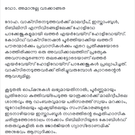
ഡോ. അമാനുല്ല വടക്കാങ്ങര
ദോഹ. വാക്‌സിനെടുത്തവര്‍ക്ക് മാലദ്വീപ്, ഇസ്താംബുള്‍,
ടിബിലിസി എന്നിവിടങ്ങളിലേക്ക് ഹോളിഡേ
പാക്കേജുകളുമായി ഖത്തര്‍ എയര്‍വേയ്‌സ് ഹോളിഡേയ്സ്.
കോവിഡ് വാക്‌സിനേഷന്‍ പൂര്‍ത്തിയാക്കിയ ഖത്തറി
പൗരന്മാര്‍ക്കും പ്രവാസികള്‍ക്കും ഏറെ പ്രതീക്ഷയോടെ
കാത്തിരിക്കുന്ന ഒരു അവധിക്കാലത്തിന് പ്രത്യേക
അവസരമുണ്ടെന്ന തലക്കെട്ടോടെയാണ് ഖത്തര്‍
എയര്‍വേയ്‌സ് ഹോളിഡേയ്‌സ് പാക്കേജുകള്‍ പ്രഖ്യാപിച്ചത്.
വാക്‌സിനെടുത്തവര്‍ക്ക് തിരിച്ചുവരുമ്പോള്‍ ക്വാറന്റൈന്‍
ആവശ്യമില്ല.
കൂടുതല്‍ ഓപ്ഷനുകള്‍ ലഭ്യമായതിനാല്‍, പൂര്‍ണ്ണമായും
പ്രതിരോധ കുത്തിവയ്‌പെടുത്ത യാത്രക്കാര്‍ക്ക് മാലിദ്വീപിലെ
ശാന്തവും ആ ഡംബരവുമായ പരിസരത്ത് സ്വയം മറക്കാം,
യൂറോപ്പിലെയും ഏഷ്യയിലെയും സംസ്‌കാരങ്ങളുടെ
ഇടനാഴിയായ ഇസ്താംബൂള്‍ നഗരത്തിന്റെ ഐതിഹാസിക
ചരിത്രത്തോടൊപ്പം നടക്കാം ടിബിലിസിയുടെ കോബിള്‍ഡ്
തെരുവുകളില്‍ ഒരു ജോര്‍ജിയന്‍ ഗ്യാസ്‌ട്രോണമിക്
അനുഭവം ആസ്വദിക്കാം.