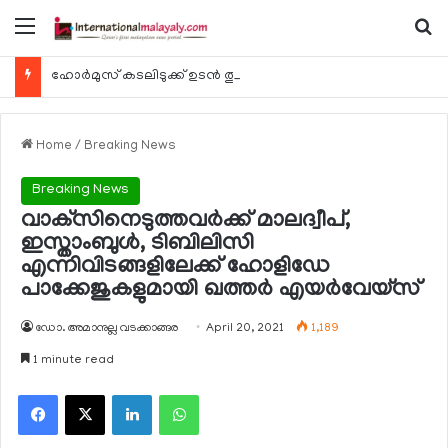
Menu
Se
ഹോര്‍മുസ് കടലിടുക്ക് ഉടന്‍ തുറന്നേക്കും
Home
/
Breaking News
Breaking News
വാക്‌സിനെടുത്തവര്‍ക്ക് മാലദ്വീപ്,
ഇസ്താംബുള്‍, ടിബിലിസി
എന്നിവിടങ്ങളിലേക്ക് ഹോളിഡേ
പാക്കേജുകളുമായി ഖത്തര്‍ എയര്‍വേയ്‌സ്
ഡോ. അമാനുല്ല വടക്കാങ്ങര
April 20, 2021
1,189
1 minute read
Facebook
X
LinkedIn
WhatsApp