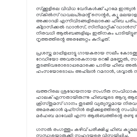
സ്‌ക്കൂളിലെ വിവിധ വേദികള്‍ക്ക് പുറമേ ഇന്ത്യന്‍ 
സ്‌കില്‍സ് ഡവലപ്‌മെന്റ് സെന്റര്‍, ക്യൂ മലയ
അക്കാദമി എന്നിവിടങ്ങളിലൊക്കെ ഹിബ പരിപാടി അവത
ക്ളാസിക്കല്‍ ഡാന്‍സ്, സിനിമാറ്റിക് ഡാന്‍
നിരവധി ആല്‍ബങ്ങളിലും ഇതിനകം പാടിയിട്ടുണ്ട്
നൃത്തത്തിന്റെ അരങ്ങേറ്റം കുറിച്ചത്.
പ്രശസ്ത മാപ്പിളപ്പാട്ടു ഗായകരായ സലീം കോടത്ത
റേഡിയോ അവതാരകനായ റെജി മണ്ണേല്‍, സംഗ
തുടങ്ങിവരോടൊപ്പമൊക്കെ പാടിയ ഹിബ അല്‍ സുവ
ഹംസയോടൊപ്പം അഹ്‌ലന്‍ റമദാന്‍, ശവ്വാല്‍ നി
ഖത്തറിലെ ശ്രദ്ധേയനായ സംഗീത സംവിധാകന
ഹാലക് എന്നതായിരുന്നു ഹിബയുടെ ആദ്യ ആല്‍ബം
ക്രിസ്തുമസ് ഗാനം തുടങ്ങി വ്യത്യസ്തമായ നിര
അമരക്കാന്‍ മുഹ്സിന്‍ തളിക്കുളത്തിന്റെ സംവി
മര്‍ഹബ മാവേലി എന്ന ആല്‍ബത്തിന്റെ രണ്ടു ഭ
ഗസല്‍ രംഗത്തും കഴിവ് പരീക്ഷിച്ച ഹിബ ക്യൂ
സന്ധ്യയൊരുക്കി സഹൃദയരെ വിസ്മയിപ്പിച്ചു.