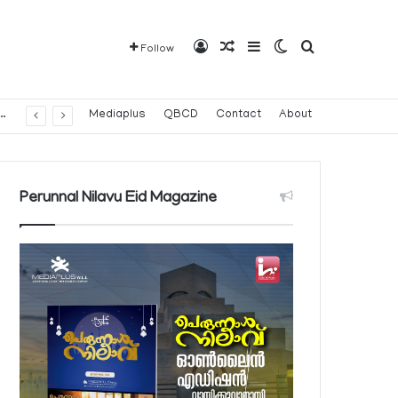
Log In
Random Article
Sidebar
Switch skin
Search for
Follow
വരാവുന്ന 140 നിയന്ത്രിത മരുന്നുകളുടെ പട്ടിക പ്രസിദ്ധീകരിച്ച് പൊതുജനാരോഗ്യ മന്ത്രാലയം
Mediaplus
QBCD
Contact
About
Perunnal Nilavu Eid Magazine