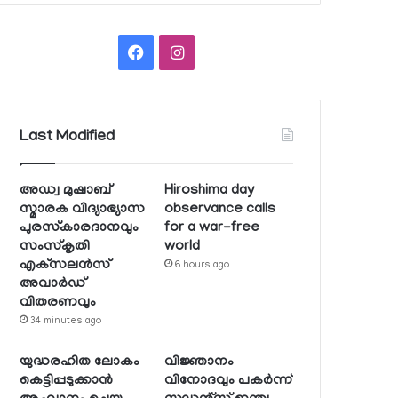
Facebook
Instagram
Last Modified
അഡ്വ മുഷാബ്
Hiroshima day
സ്മാരക വിദ്യാഭ്യാസ
observance calls
പുരസ്‌കാരദാനവും
for a war-free
സംസ്‌കൃതി
world
എക്‌സലന്‍സ്
6 hours ago
അവാര്‍ഡ്
വിതരണവും
34 minutes ago
യുദ്ധരഹിത ലോകം
വിജ്ഞാനം
കെട്ടിപ്പടുക്കാന്‍
വിനോദവും പകര്‍ന്ന്