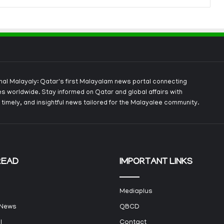
onal Malayaly: Qatar's first Malayalam news portal connecting
s worldwide. Stay informed on Qatar and global affairs with
 timely, and insightful news tailored for the Malayalee community.
READ
IMPORTANT LINKS
Mediaplus
 News
QBCD
l
Contact