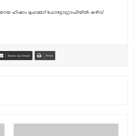
യായ ഹിഷാം മുഹമ്മദ് ഫോട്ടോഗ്രാഫിയില്‍ കഴിവ്
Share via Email
Print