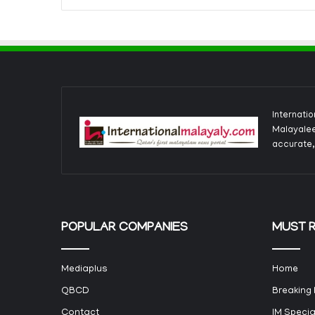
Internati
Malayalee
accurate,
POPULAR COMPANIES
MUST 
Mediaplus
Home
QBCD
Breaking
Contact
IM Specia