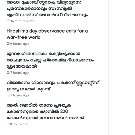
അഡ്വ മുഷാബ് സ്മാരക വിദ്യാഭ്യാസ
പുരസ്‌കാരദാനവും സംസ്‌കൃതി
എക്‌സലന്‍സ് അവാര്‍ഡ് വിതരണവും
34 minutes ago
Hiroshima day observance calls for a
war-free world
6 hours ago
യുദ്ധരഹിത ലോകം കെട്ടിപ്പടുക്കാന്‍
ആഹ്വാനം ചെയ്ത ഹിരോഷിമ ദിനാചരണം
ശ്രദ്ധേയമായി
7 hours ago
വിജ്ഞാനം വിനോദവും പകര്‍ന്ന് സ്റ്റുഡന്റ്‌സ്
ഇന്ത്യ സമ്മര്‍ ക്യാമ്പ്
7 hours ago
അല്‍ ഖോറില്‍ നടന്ന പ്രത്യേക
കോണ്‍സുലാര്‍ ക്യാമ്പില്‍ 220
കോണ്‍സുലാര്‍ സേവനങ്ങള്‍ നല്‍കി
8 hours ago