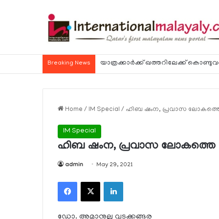
Breaking News
Home
/
IM Special
/
ഹിബ ഷംന, പ്രവാസ ലോകത്തെ 
IM Special
ഹിബ ഷംന, പ്രവാസ ലോകത്തെ സ
admin
May 29, 2021
Facebook
X
LinkedIn
ഡോ. അമാനുല്ല വടക്കങ്ങര