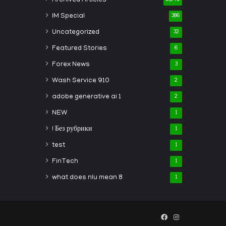
Archived Articles
2,149
IM Special
386
Uncategorized
32
Featured Stories
6
Forex News
3
Wash Service 910
2
adobe generative ai 1
2
NEW
1
! Без рубрики
1
test
1
FinTech
1
what does nlu mean 8
1
Facebook
Instagram