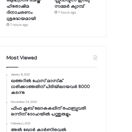
ആഹ്വാനം ചെയ്ത
സ്റ്റുഡന്റ്‌സ് ഇന്ത്യ
ഹിരോഷിമ
സമ്മര്‍ ക്യാമ്പ്
ദിനാചരണം
7 hours ago
ശ്രദ്ധേയമായി
7 hours ago
Most Viewed
January 31, 2021
ഖത്തറില്‍ ഫേസ് മാസ്‌ക്
ധരിക്കാത്തതിന് പിടിയിലായവര്‍ 8000
കടന്നു
December 24, 2020
ഫിഫ ക്ലബ് ലോകകപ്പിന് ഫെബ്രുവരി
ഒന്നിന് ദോഹയില്‍ പന്തുരുളും
February 1, 2021
അല്‍ ഖോര്‍ കാര്‍ണിവെല്‍