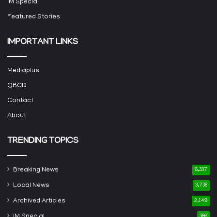
IM Special
Featured Stories
IMPORTANT LINKS
Mediaplus
QBCD
Contact
About
TRENDING TOPICS
Breaking News
6,337
Local News
3,738
Archived Articles
2,149
IM Special
386