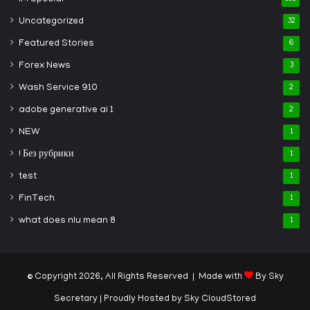
Uncategorized
32
Featured Stories
6
Forex News
3
Wash Service 910
2
adobe generative ai 1
2
NEW
1
! Без рубрики
1
test
1
FinTech
1
what does nlu mean 8
1
© Copyright 2026, All Rights Reserved | Made with
By Sky
Secretary
| Proudly Hosted by
Sky CloudStored