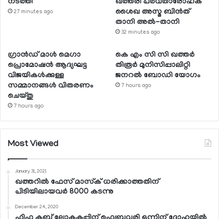
നടത്തി
ഖത്തരി പര്‍വതാരോഹക
ശൈഖ അസ്മ ബിന്‍ത്
27 minutes ago
താനി അല്‍-താനി
32 minutes ago
ഗ്രാന്‍ഡ് മാള്‍ മെഗാ
കെ എം സി സി ഖത്തര്‍
പ്രൊമോഷന്‍ ആദ്യഘട്ട
തിരൂര്‍ മുനിസിപ്പാലിറ്റി
വിജയികള്‍ക്കുള്ള
ജനറല്‍ ബോഡി യോഗം
സമ്മാനങ്ങള്‍ വിതരണം
7 hours ago
ചെയ്തു
7 hours ago
Most Viewed
January 31, 2021
ഖത്തറില്‍ ഫേസ് മാസ്‌ക് ധരിക്കാത്തതിന്
പിടിയിലായവര്‍ 8000 കടന്നു
December 24, 2020
ഫിഫ ക്ലബ് ലോകകപ്പിന് ഫെബ്രുവരി ഒന്നിന് ദോഹയില്‍