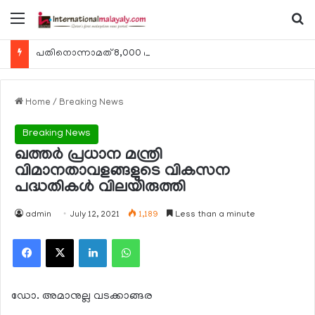
Menu
Se
പതിനൊന്നാമത് 8,000 മീറ്റര്‍ കൊടുമുടി കീഴടക്കി ഖത്തരി പര്‍വതാരോഹക ശൈഖ അസ്മ ബിന്‍ത് താനി അല്‍-താനി
Home
/
Breaking News
Breaking News
ഖത്തര്‍ പ്രധാന മന്ത്രി
വിമാനതാവളങ്ങളുടെ വികസന
പദ്ധതികള്‍ വിലയിരുത്തി
admin
July 12, 2021
1,189
Less than a minute
Facebook
X
LinkedIn
WhatsApp
ഡോ. അമാനുല്ല വടക്കാങ്ങര