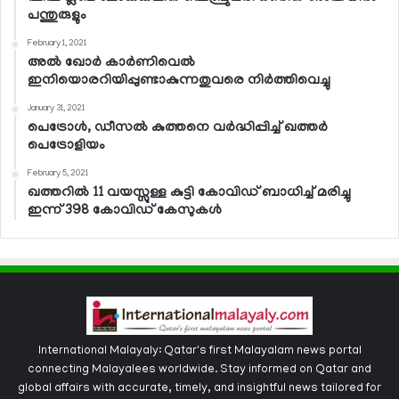
പന്തുരുളും
February 1, 2021
അല്‍ ഖോര്‍ കാര്‍ണിവെല്‍
ഇനിയൊരറിയിപ്പുണ്ടാകുന്നതുവരെ നിര്‍ത്തിവെച്ചു
January 31, 2021
പെട്രോള്‍, ഡീസല്‍ കുത്തനെ വര്‍ദ്ധിപ്പിച്ച് ഖത്തര്‍
പെട്രോളിയം
February 5, 2021
ഖത്തറില്‍ 11 വയസ്സുള്ള കുട്ടി കോവിഡ് ബാധിച്ച് മരിച്ചു
ഇന്ന് 398 കോവിഡ് കേസുകള്‍
International Malayaly: Qatar's first Malayalam news portal
connecting Malayalees worldwide. Stay informed on Qatar and
global affairs with accurate, timely, and insightful news tailored for