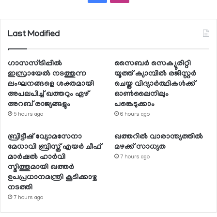
Last Modified
ഗാസസ്ട്രിപ്പില്‍
സൈബര്‍ സെക്യൂരിറ്റി
ഇസ്രായേല്‍ നടത്തുന്ന
യൂത്ത് ക്യാമ്പില്‍ രജിസ്റ്റര്‍
ലംഘനങ്ങളെ ശക്തമായി
ചെയ്ത വിദ്യാര്‍ത്ഥികള്‍ക്ക്
അപലപിച്ച് ഖത്തറും ഏഴ്
ഓണ്‍ലൈനിലും
അറബ് രാജ്യങ്ങളും
പങ്കെടുക്കാം
5 hours ago
6 hours ago
ബ്രിട്ടീഷ് വ്യോമസേനാ
ഖത്തറില്‍ വാരാന്ത്യത്തില്‍
മേധാവി ബ്രിസ്ത് എയര്‍ ചീഫ്
മഴക്ക് സാധ്യത
മാര്‍ഷല്‍ ഹാര്‍വി
7 hours ago
സ്മിത്തുമായി ഖത്തര്‍
ഉപപ്രധാനമന്ത്രി കൂടിക്കാഴ്ച
നടത്തി
7 hours ago