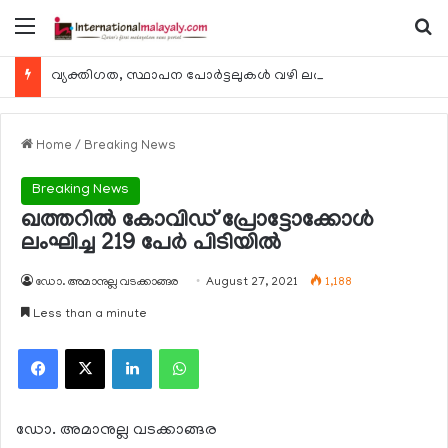
Menu
Se
വ്യക്തിഗത, സ്ഥാപന പോര്‍ട്ടലുകള്‍ വഴി ലഭ്യമാകുന്ന ചില ഇലക്ട്രോണിക് സേവനങ്ങള്‍ വാരാന്ത്യത്തില്‍ മുടങ്ങും
Home
/
Breaking News
Breaking News
ഖത്തറില്‍ കോവിഡ് പ്രോട്ടോക്കോള്‍
ലംഘിച്ച 219 പേര്‍ പിടിയില്‍
ഡോ. അമാനുല്ല വടക്കാങ്ങര
August 27, 2021
1,188
Less than a minute
Facebook
X
LinkedIn
WhatsApp
ഡോ. അമാനുല്ല വടക്കാങ്ങര