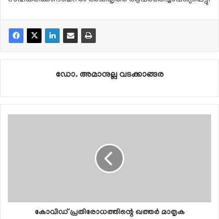
ഡോ. അമാനുല്ല വടക്കാങ്ങര
കോവിഡ് പ്രതിരോധത്തിന്റെ ഖത്തര്‍ മാതൃക