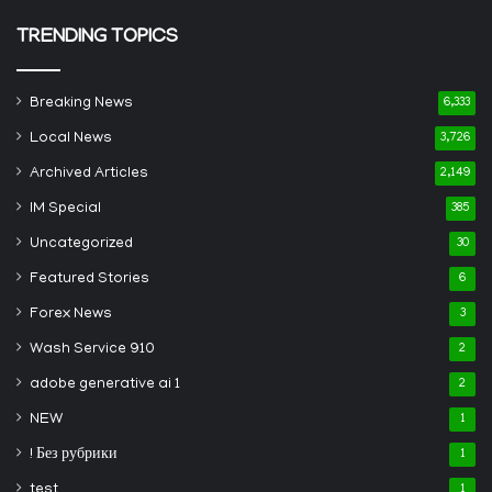
TRENDING TOPICS
Breaking News
6,333
Local News
3,726
Archived Articles
2,149
IM Special
385
Uncategorized
30
Featured Stories
6
Forex News
3
Wash Service 910
2
adobe generative ai 1
2
NEW
1
! Без рубрики
1
test
1