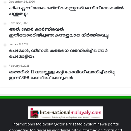
December 24, 2020
ഫിഫ ക്ലബ് ലോകകപ്പിന് ഫെബ്രുവരി ഒന്നിന് ദോഹയില്‍
പന്തുരുളും
February 1, 2021
അല്‍ ഖോര്‍ കാര്‍ണിവെല്‍
ഇനിയൊരറിയിപ്പുണ്ടാകുന്നതുവരെ നിര്‍ത്തിവെച്ചു
January 31, 2021
പെട്രോള്‍, ഡീസല്‍ കുത്തനെ വര്‍ദ്ധിപ്പിച്ച് ഖത്തര്‍
പെട്രോളിയം
February 5, 2021
ഖത്തറില്‍ 11 വയസ്സുള്ള കുട്ടി കോവിഡ് ബാധിച്ച് മരിച്ചു
ഇന്ന് 398 കോവിഡ് കേസുകള്‍
International Malayaly: Qatar's first Malayalam news portal
connecting Malayalees worldwide. Stay informed on Qatar and