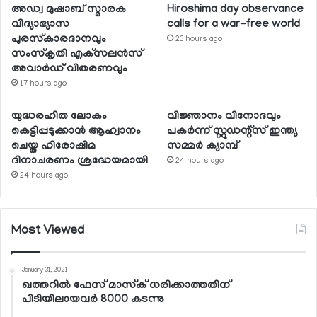
അഡ്വ മുഷാബ് സ്മാരക
Hiroshima day observance
വിദ്യാഭ്യാസ
calls for a war-free world
പുരസ്‌കാരദാനവും
23 hours ago
സംസ്‌കൃതി എക്‌സലന്‍സ്
അവാര്‍ഡ് വിതരണവും
17 hours ago
യുദ്ധരഹിത ലോകം
വിജ്ഞാനം വിനോദവും
കെട്ടിപ്പടുക്കാന്‍ ആഹ്വാനം
പകര്‍ന്ന് സ്റ്റുഡന്റ്‌സ് ഇന്ത്യ
ചെയ്ത ഹിരോഷിമ
സമ്മര്‍ ക്യാമ്പ്
ദിനാചരണം ശ്രദ്ധേയമായി
24 hours ago
24 hours ago
Most Viewed
January 31, 2021
ഖത്തറില്‍ ഫേസ് മാസ്‌ക് ധരിക്കാത്തതിന്
പിടിയിലായവര്‍ 8000 കടന്നു