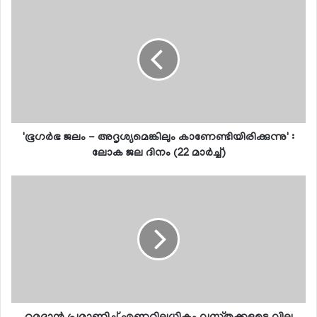
'ഭൂഗര്‍ഭ ജലം - അദൃശ്യമെങ്കിലും കാണേണ്ടിയിരിക്കുന്നു' :
ലോക ജല ദിനം (22 മാര്‍ച്ച്)