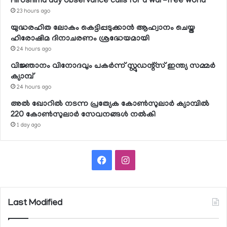
Hiroshima day observance calls for a war-free world
23 hours ago
യുദ്ധരഹിത ലോകം കെട്ടിപ്പടുക്കാന്‍ ആഹ്വാനം ചെയ്ത
ഹിരോഷിമ ദിനാചരണം ശ്രദ്ധേയമായി
24 hours ago
വിജ്ഞാനം വിനോദവും പകര്‍ന്ന് സ്റ്റുഡന്റ്‌സ് ഇന്ത്യ സമ്മര്‍
ക്യാമ്പ്
24 hours ago
അല്‍ ഖോറില്‍ നടന്ന പ്രത്യേക കോണ്‍സുലാര്‍ ക്യാമ്പില്‍
220 കോണ്‍സുലാര്‍ സേവനങ്ങള്‍ നല്‍കി
1 day ago
Facebook
Instagram
Last Modified