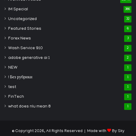
IM Special
386
Uncategorized
32
Featured Stories
6
Forex News
3
Wash Service 910
2
adobe generative ai 1
2
NEW
1
! Без рубрики
1
test
1
FinTech
1
what does nlu mean 8
1
© Copyright 2026, All Rights Reserved | Made with
By Sky