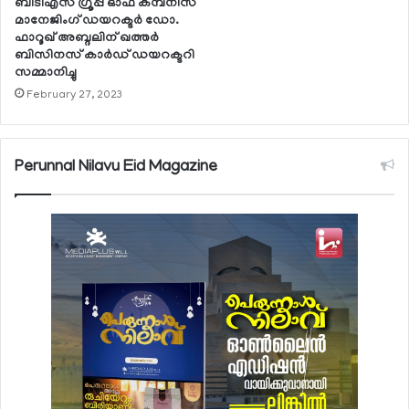
ബിടിഎസ് ഗ്രൂപ്പ് ഓഫ് കമ്പനീസ്
മാനേജിംഗ് ഡയറക്ടര്‍ ഡോ.
ഫാറൂഖ് അബ്ദലിന് ഖത്തര്‍
ബിസിനസ് കാര്‍ഡ് ഡയറക്ടറി
സമ്മാനിച്ചു
February 27, 2023
Perunnal Nilavu Eid Magazine