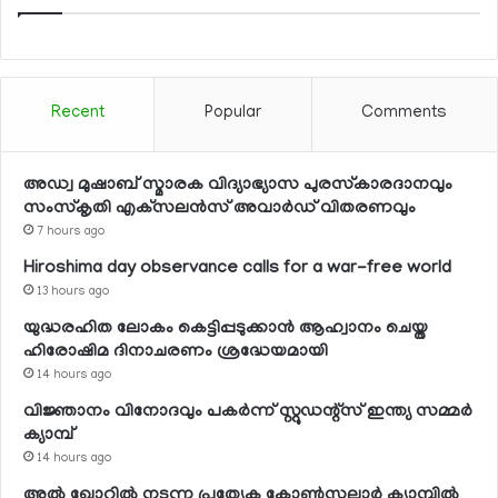
Recent
Popular
Comments
അഡ്വ മുഷാബ് സ്മാരക വിദ്യാഭ്യാസ പുരസ്‌കാരദാനവും
സംസ്‌കൃതി എക്‌സലന്‍സ് അവാര്‍ഡ് വിതരണവും
7 hours ago
Hiroshima day observance calls for a war-free world
13 hours ago
യുദ്ധരഹിത ലോകം കെട്ടിപ്പടുക്കാന്‍ ആഹ്വാനം ചെയ്ത
ഹിരോഷിമ ദിനാചരണം ശ്രദ്ധേയമായി
14 hours ago
വിജ്ഞാനം വിനോദവും പകര്‍ന്ന് സ്റ്റുഡന്റ്‌സ് ഇന്ത്യ സമ്മര്‍
ക്യാമ്പ്
14 hours ago
അല്‍ ഖോറില്‍ നടന്ന പ്രത്യേക കോണ്‍സുലാര്‍ ക്യാമ്പില്‍