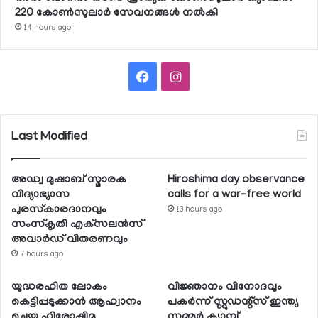
220 കോണ്‍സുലാര്‍ സേവനങ്ങള്‍ നല്‍കി
14 hours ago
Facebook
Instagram
Last Modified
അഡ്വ മുഷാബ് സ്മാരക
Hiroshima day observance
വിദ്യാഭ്യാസ
calls for a war-free world
പുരസ്‌കാരദാനവും
13 hours ago
സംസ്‌കൃതി എക്‌സലന്‍സ്
അവാര്‍ഡ് വിതരണവും
7 hours ago
യുദ്ധരഹിത ലോകം
വിജ്ഞാനം വിനോദവും
കെട്ടിപ്പടുക്കാന്‍ ആഹ്വാനം
പകര്‍ന്ന് സ്റ്റുഡന്റ്‌സ് ഇന്ത്യ
ചെയ്ത ഹിരോഷിമ
സമ്മര്‍ ക്യാമ്പ്