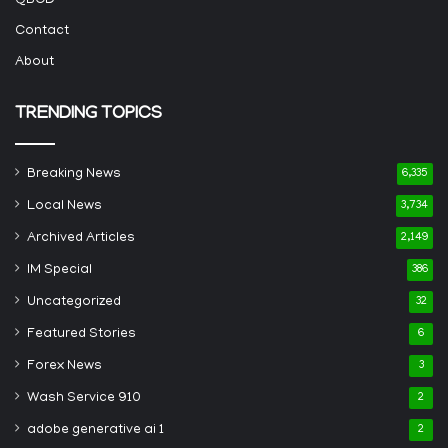
QBCD
Contact
About
TRENDING TOPICS
Breaking News
6,335
Local News
3,734
Archived Articles
2,149
IM Special
386
Uncategorized
32
Featured Stories
6
Forex News
3
Wash Service 910
2
adobe generative ai 1
2