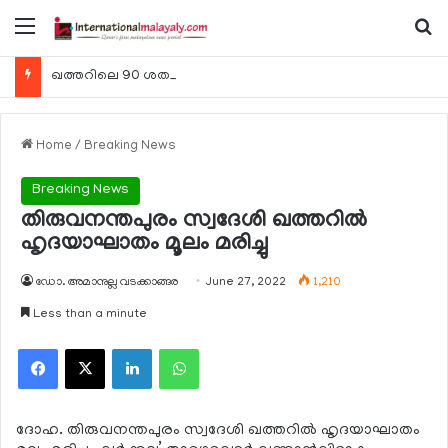
Menu
Se
ഖത്തറിലെ 90 ശതമാനം കമ്പനികളും 2025 ലെ ടാക്‌സ് റിട്ടേണുകള്‍ സമര്‍പ്പിച്ചു
Home
/
Breaking News
Breaking News
തിരുവനന്തപുരം സ്വദേശി ഖത്തറില്‍
ഹൃദയാഘാതം മൂലം മരിച്ചു
ഡോ. അമാനുല്ല വടക്കാങ്ങര
June 27, 2022
1,210
Less than a minute
Facebook
X
LinkedIn
WhatsApp
ദോഹ. തിരുവനന്തപുരം സ്വദേശി ഖത്തറില്‍ ഹൃദയാഘാതം