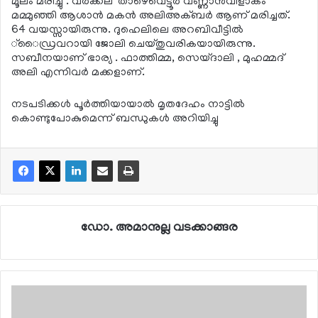
മൂലം മരിച്ചു . വര്‍ക്കല’ താഴെവെട്ടൂര്‍ വണ്ണാന്‍വിളാകം
മമ്മുഞ്ഞി ആശാന്‍ മകന്‍ അലിഅക്ബര്‍ ആണ് മരിച്ചത്.
64 വയസ്സായിരുന്നു. ദുഹെലിലെ അറബിവീട്ടില്‍
്ൈഡ്രവറായി ജോലി ചെയ്തുവരികയായിരുന്നു.
സബീനയാണ് ഭാര്യ . ഫാത്തിമ്മ, സെയ്ദാലി , മുഹമ്മദ്
അലി എന്നിവര്‍ മക്കളാണ്.
നടപടിക്കള്‍ പൂര്‍ത്തിയായാല്‍ മൃതദേഹം നാട്ടില്‍
കൊണ്ടുപോകുമെന്ന് ബന്ധുകള്‍ അറിയിച്ചു
ഡോ. അമാനുല്ല വടക്കാങ്ങര