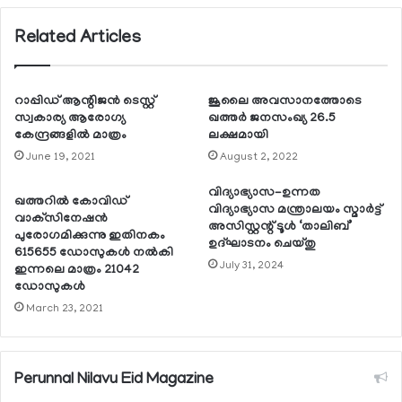
Related Articles
റാപ്പിഡ് ആന്റിജന്‍ ടെസ്റ്റ്
ജൂലൈ അവസാനത്തോടെ
സ്വകാര്യ ആരോഗ്യ
ഖത്തര്‍ ജനസംഖ്യ 26.5
കേന്ദ്രങ്ങളില്‍ മാത്രം
ലക്ഷമായി
June 19, 2021
August 2, 2022
വിദ്യാഭ്യാസ-ഉന്നത
ഖത്തറില്‍ കോവിഡ്
വിദ്യാഭ്യാസ മന്ത്രാലയം സ്മാര്‍ട്ട്
വാക്‌സിനേഷന്‍
അസിസ്റ്റന്റ് ടൂള്‍ ‘താലിബ്’
പുരോഗമിക്കുന്നു ഇതിനകം
ഉദ്ഘാടനം ചെയ്തു
615655 ഡോസുകള്‍ നല്‍കി
July 31, 2024
ഇന്നലെ മാത്രം 21042
ഡോസുകള്‍
March 23, 2021
Perunnal Nilavu Eid Magazine