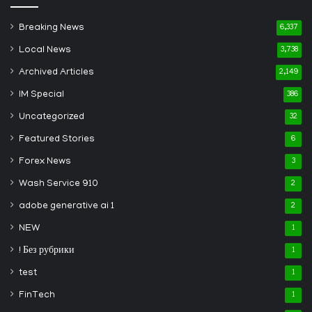
Breaking News
6,337
Local News
3,738
Archived Articles
2,149
IM Special
386
Uncategorized
32
Featured Stories
6
Forex News
3
Wash Service 910
2
adobe generative ai 1
2
NEW
1
! Без рубрики
1
test
1
FinTech
1