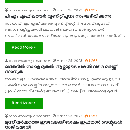
ഡോ. അമാനുല്ല വടക്കാങ്ങര
March 25, 2023
1,297
പി എം എഫ് ഖത്തര്‍ യൂണിറ്റ് പുനഃ സംഘടിപ്പിക്കുന്നു
ദോഹ. പി എം എഫ് ഖത്തര്‍ യൂണിറ്റിന്റെ റീ ലോഞ്ചിങ്ങുമായി
ബന്ധപെട്ട് പ്രവാസി മലയാളി ഫെഡറേഷന്‍ ഗ്ലോബല്‍
ചെയര്‍മാന്‍ ഡോ. ജോസ് കാനാടും കുടുംബവും ഖത്തറിലെത്തി. പി…
Read More »
ഡോ. അമാനുല്ല വടക്കാങ്ങര
March 25, 2023
1,268
ഖത്തറില്‍ നാളെ മുതല്‍ ആഴ്ചയുടെ പകുതി വരെ മഴയ്ക്ക്
സാധ്യത
അമാനുല്ല വടക്കാങ്ങര ദോഹ: ഖത്തറില്‍ നാളെ മുതല്‍ ആഴ്ചയുടെ
പകുതി വരെ മഴയ്ക്ക് സാധ്യതയെന്ന് ഖത്തര്‍ കാലാവസ്ഥാ വകുപ്പ്
പ്രവചിക്കുന്നു.റിപ്പോര്‍ട്ട് അനുസരിച്ച്, മാര്‍ച്ച് 26 ഞായറാഴ്ച മുതല്‍…
Read More »
ഡോ. അമാനുല്ല വടക്കാങ്ങര
March 25, 2023
1,257
മൂന്ന് വര്‍ഷത്തെ ഇടവേളക്ക് ശേഷം ഇഫ്താര്‍ ടെന്റുകള്‍
സജീവമായി