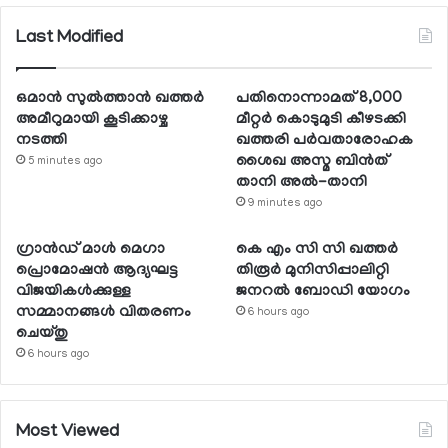
Last Modified
ഒമാന്‍ സുല്‍ത്താന്‍ ഖത്തര്‍
പതിനൊന്നാമത് 8,000
അമീറുമായി കൂടിക്കാഴ്ച
മീറ്റര്‍ കൊടുമുടി കീഴടക്കി
നടത്തി
ഖത്തരി പര്‍വതാരോഹക
ശൈഖ അസ്മ ബിന്‍ത്
5 minutes ago
താനി അല്‍-താനി
9 minutes ago
ഗ്രാന്‍ഡ് മാള്‍ മെഗാ
കെ എം സി സി ഖത്തര്‍
പ്രൊമോഷന്‍ ആദ്യഘട്ട
തിരൂര്‍ മുനിസിപ്പാലിറ്റി
വിജയികള്‍ക്കുള്ള
ജനറല്‍ ബോഡി യോഗം
സമ്മാനങ്ങള്‍ വിതരണം
6 hours ago
ചെയ്തു
6 hours ago
Most Viewed