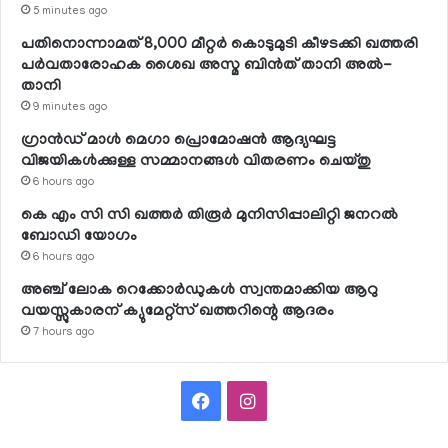
5 minutes ago
പതിനൊന്നാമത് 8,000 മീറ്റര്‍ കൊടുമുടി കീഴടക്കി ഖത്തരി
പര്‍വതാരോഹക ശൈഖ അസ്മ ബിന്‍ത് താനി അല്‍-
താനി
9 minutes ago
ഗ്രാന്‍ഡ് മാള്‍ മെഗാ പ്രൊമോഷന്‍ ആദ്യഘട്ട
വിജയികള്‍ക്കുള്ള സമ്മാനങ്ങള്‍ വിതരണം ചെയ്തു
6 hours ago
കെ എം സി സി ഖത്തര്‍ തിരൂര്‍ മുനിസിപ്പാലിറ്റി ജനറല്‍
ബോഡി യോഗം
6 hours ago
അഞ്ച് ലോക റെക്കോര്‍ഡുകള്‍ സ്വന്തമാക്കിയ ആറു
വയസ്സുകാരന് ക്യുമേറ്റ്‌സ് ഖത്തറിന്റെ ആദരം
7 hours ago
Facebook
Instagram