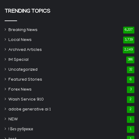
TRENDING TOPICS
Breaking News
6,337
Local News
3,739
Archived Articles
2,149
IM Special
386
Uncategorized
32
Featured Stories
6
Forex News
3
Wash Service 910
2
adobe generative ai 1
2
NEW
1
! Без рубрики
1