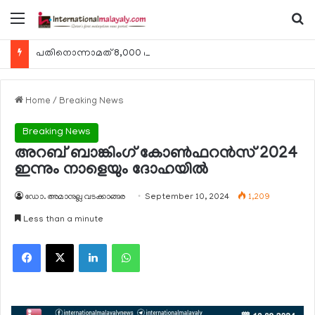
Menu
Se
പതിനൊന്നാമത് 8,000 മീറ്റര്‍ കൊടുമുടി കീഴടക്കി ഖത്തരി പര്‍വതാരോഹക ശൈഖ അസ്മ ബിന്‍ത് താനി അല്‍-താനി
Home
/
Breaking News
Breaking News
അറബ് ബാങ്കിംഗ് കോണ്‍ഫറന്‍സ് 2024
ഇന്നും നാളെയും ദോഹയില്‍
ഡോ. അമാനുല്ല വടക്കാങ്ങര
September 10, 2024
1,209
Less than a minute
Facebook
X
LinkedIn
WhatsApp