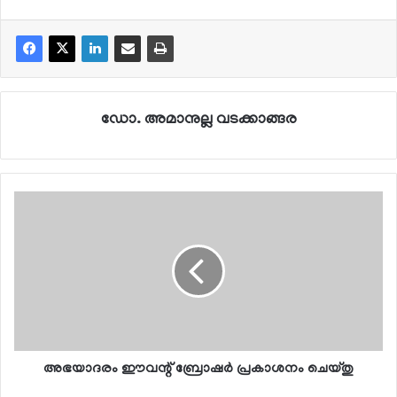
ഡോ. അമാനുല്ല വടക്കാങ്ങര
അഭയാദരം ഈവന്റ് ബ്രോഷര്‍ പ്രകാശനം ചെയ്തു