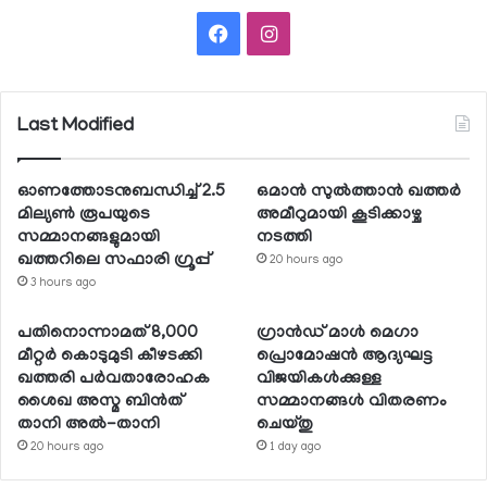
Facebook
Instagram
Last Modified
ഓണത്തോടനുബന്ധിച്ച് 2.5
ഒമാന്‍ സുല്‍ത്താന്‍ ഖത്തര്‍
മില്യണ്‍ രൂപയുടെ
അമീറുമായി കൂടിക്കാഴ്ച
സമ്മാനങ്ങളുമായി
നടത്തി
ഖത്തറിലെ സഫാരി ഗ്രൂപ്പ്
20 hours ago
3 hours ago
പതിനൊന്നാമത് 8,000
ഗ്രാന്‍ഡ് മാള്‍ മെഗാ
മീറ്റര്‍ കൊടുമുടി കീഴടക്കി
പ്രൊമോഷന്‍ ആദ്യഘട്ട
ഖത്തരി പര്‍വതാരോഹക
വിജയികള്‍ക്കുള്ള
ശൈഖ അസ്മ ബിന്‍ത്
സമ്മാനങ്ങള്‍ വിതരണം
താനി അല്‍-താനി
ചെയ്തു
20 hours ago
1 day ago