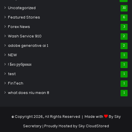
Uncategorized
30
Featured Stories
6
Forex News
3
Wash Service 910
2
adobe generative ai 1
2
NEW
1
! Без рубрики
1
test
1
FinTech
1
what does nlu mean 8
1
© Copyright 2026, All Rights Reserved | Made with
By Sky
Secretary
| Proudly Hosted by
Sky CloudStored