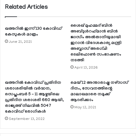
Related Articles
ശൈഖ് മുഹമ്മദ് ബിന്‍
ഖത്തറില്‍ ഇന്ന് 130 കോവിഡ്
അബ്ദുള്‍റഹ്‌മാന്‍ ബിന്‍
കേസുകള്‍ മാത്രം
ജാസിം അല്‍താനിയുമായി
June 21, 2021
ഇറാന്‍ വിദേശകാര്യ മന്ത്രി
അബ്ബാസ് അരഗ്ചി
ടെലിഫോണ്‍ സംഭാഷണം
നടത്തി
April 13, 2026
ഖത്തറില്‍ കോവിഡ് പ്രതിദിന
മെയ് 12 അന്താരാഷ്ട്ര നഴ്സസ്
ശരാശരിയില്‍ വര്‍ദ്ധന,
ദിനം, സേവനത്തിന്റെ
സെപ്തംബര്‍ 5 – 11 ആഴ്ചയിലെ
മാലാഖമാരെ നമുക്ക്
പ്രതിദിന ശരാശരി 660 ആയി,
ആദരിക്കാം
രാജ്യത്ത് നിലവില്‍ 5047
May 12, 2021
കോവിഡ് രോഗികള്‍
September 13, 2022