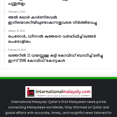
പന്തുരുളും
February 1, 2021
അല്‍ ഖോര്‍ കാര്‍ണിവെല്‍
ഇനിയൊരറിയിപ്പുണ്ടാകുന്നതുവരെ നിര്‍ത്തിവെച്ചു
January 31, 2021
പെട്രോള്‍, ഡീസല്‍ കുത്തനെ വര്‍ദ്ധിപ്പിച്ച് ഖത്തര്‍
പെട്രോളിയം
February 5, 2021
ഖത്തറില്‍ 11 വയസ്സുള്ള കുട്ടി കോവിഡ് ബാധിച്ച് മരിച്ചു
ഇന്ന് 398 കോവിഡ് കേസുകള്‍
International Malayaly: Qatar's first Malayalam news portal
connecting Malayalees worldwide. Stay informed on Qatar and
global affairs with accurate, timely, and insightful news tailored for