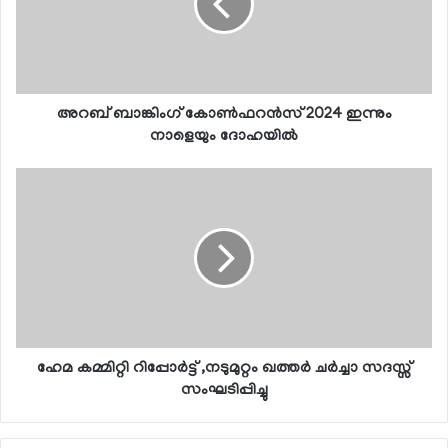
അറബ് ബാങ്കിംഗ് കോണ്‍ഫറന്‍സ് 2024 ഇന്നും
നാളെയും ദോഹയില്‍
ഹേമ കമ്മിറ്റി റിപ്പോര്‍ട്ട് ,നടുമുറ്റം ഖത്തര്‍ ചര്‍ച്ചാ സദസ്സ്
സംഘടിപ്പിച്ചു