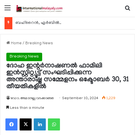
Menu
Se
ബഹ്റൈന്‍, എര്‍ബില്‍, കുവൈറ്റ് എന്നിവിടങ്ങളിലേക്കുള്ള യാത്രാ വിമാന സര്‍വീസുകള്‍ ഓഗസ്റ്റ് 8 മുതല്‍ പുനരാരംഭിക്കുമെന്ന് ഖത്തര്‍ എയര്‍വേയ്സ്
Home
/
Breaking News
Breaking News
ദോഹ ഇന്റര്‍നാഷണല്‍ ഫാമിലി
ഇന്‍സ്റ്റിറ്റ്യൂട്ട് സംഘടിപ്പിക്കുന്ന
അന്താരാഷ്ട്ര സമ്മേളനം ഒക്ടോബര്‍ 30, 31
തീയതികളില്‍
ഡോ. അമാനുല്ല വടക്കാങ്ങര
September 10, 2024
1,229
Less than a minute
Facebook
X
LinkedIn
WhatsApp