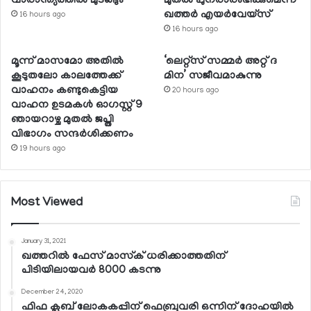
വാരാന്ത്യത്തില്‍ മുടങ്ങും
മുതല്‍ പുനരാരംഭിക്കുമെന്ന്
ഖത്തര്‍ എയര്‍വേയ്സ്
16 hours ago
16 hours ago
മൂന്ന് മാസമോ അതില്‍
‘ലെറ്റ്‌സ് സമ്മര്‍ അറ്റ് ദ
കൂടുതലോ കാലത്തേക്ക്
മിന’ സജീവമാകുന്നു
വാഹനം കണ്ടുകെട്ടിയ
20 hours ago
വാഹന ഉടമകള്‍ ഓഗസ്റ്റ് 9
ഞായറാഴ്ച മുതല്‍ ജപ്തി
വിഭാഗം സന്ദര്‍ശിക്കണം
19 hours ago
Most Viewed
January 31, 2021
ഖത്തറില്‍ ഫേസ് മാസ്‌ക് ധരിക്കാത്തതിന്
പിടിയിലായവര്‍ 8000 കടന്നു
December 24, 2020
ഫിഫ ക്ലബ് ലോകകപ്പിന് ഫെബ്രുവരി ഒന്നിന് ദോഹയില്‍