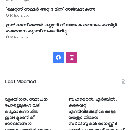
19 hours ago
‘ലെറ്റ്‌സ് സമ്മര്‍ അറ്റ് ദ മിന’ സജീവമാകുന്നു
20 hours ago
ഇന്‍കാസ് ഖത്തര്‍ കുറ്റ്യാടി നിയോജക മണ്ഡലം കമ്മിറ്റി
രക്തദാന ക്യാമ്പ് സംഘടിപ്പിച്ചു
20 hours ago
Facebook
Instagram
Last Modified
വ്യക്തിഗത, സ്ഥാപന
ബഹ്റൈന്‍, എര്‍ബില്‍,
പോര്‍ട്ടലുകള്‍ വഴി
കുവൈറ്റ്
ലഭ്യമാകുന്ന ചില
എന്നിവിടങ്ങളിലേക്കുള്ള
ഇലക്ട്രോണിക്
യാത്രാ വിമാന
സേവനങ്ങള്‍
സര്‍വീസുകള്‍ ഓഗസ്റ്റ് 8