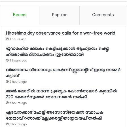
Recent
Popular
Comments
Hiroshima day observance calls for a war-free world
3 hours ago
യുദ്ധരഹിത ലോകം കെട്ടിപ്പടുക്കാന്‍ ആഹ്വാനം ചെയ്ത
ഹിരോഷിമ ദിനാചരണം ശ്രദ്ധേയമായി
4 hours ago
വിജ്ഞാനം വിനോദവും പകര്‍ന്ന് സ്റ്റുഡന്റ്‌സ് ഇന്ത്യ സമ്മര്‍
ക്യാമ്പ്
5 hours ago
അല്‍ ഖോറില്‍ നടന്ന പ്രത്യേക കോണ്‍സുലാര്‍ ക്യാമ്പില്‍
220 കോണ്‍സുലാര്‍ സേവനങ്ങള്‍ നല്‍കി
5 hours ago
എടവനക്കാട് മഹല്ല് അസോസിയേഷന്‍ സ്ഥാപക
നേതാവ് റസാക്ക് മുല്ലക്കരയ്ക്ക് യാത്രയയപ്പ് നല്‍കി
5 hours ago