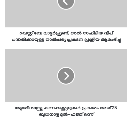
വെസ്റ്റ് ബേ വാട്ടര്‍ഫ്രണ്ട്, അല്‍ സഫ്‌ലിയ ദ്വീപ്
പദ്ധതിക്കായുള്ള താല്‍പ്പര്യ പ്രകടന പ്രക്രിയ ആരംഭിച്ചു
ജ്യോതിശാസ്ത്ര കണക്കുകൂട്ടലുകള്‍ പ്രകാരം മെയ് 28
ബുധനാഴ്ച ദുല്‍-ഹജ്ജ് ഒന്ന്