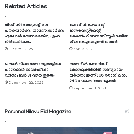
Related Articles
ജിസിസി രാജ്യങ്ങളിലെ
ഫോറിന്‍ ഡയറക്ട്
പൗരന്മാര്‍ക്കും താമസക്കാര്‍ക്കും
ഇന്‍വെസ്റ്റ്‌മെന്റ്
എപ്പോള്‍ വേണമെങ്കിലും ഉംറ
കോണ്‍ഫിഡന്‍സ് സൂചികയില്‍
നിര്‍വഹിക്കാം
നില മെച്ചപ്പെടുത്തി ഖത്തര്‍
June 29, 2025
April 5, 2023
ഖത്തര്‍ വിമാനത്താവളങ്ങളിലെ
ഖത്തറില്‍ കോവിഡ്
പാസഞ്ചര്‍ ഓവര്‍ഫ്‌ളോ
രോഗമുക്തിയില്‍ ഗണ്യമായ
ഡിസംബര്‍ 31 വരെ തുടരും
വര്‍ധന; ഇന്ന് 166 രോഗികള്‍,
240 പേര്‍ക്ക് രോഗമുക്തി
December 22, 2022
September 1, 2021
Perunnal Nilavu Eid Magazine