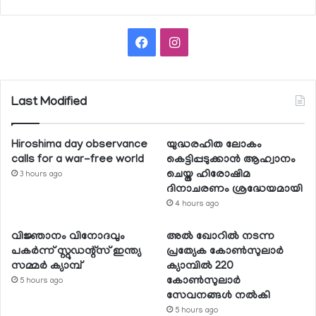
Facebook
Instagram
Last Modified
Hiroshima day observance
യുദ്ധരഹിത ലോകം
calls for a war-free world
കെട്ടിപ്പടുക്കാന്‍ ആഹ്വാനം
ചെയ്ത ഹിരോഷിമ
3 hours ago
ദിനാചരണം ശ്രദ്ധേയമായി
4 hours ago
വിജ്ഞാനം വിനോദവും
അല്‍ ഖോറില്‍ നടന്ന
പകര്‍ന്ന് സ്റ്റുഡന്റ്‌സ് ഇന്ത്യ
പ്രത്യേക കോണ്‍സുലാര്‍
സമ്മര്‍ ക്യാമ്പ്
ക്യാമ്പില്‍ 220
കോണ്‍സുലാര്‍
5 hours ago
സേവനങ്ങള്‍ നല്‍കി
5 hours ago