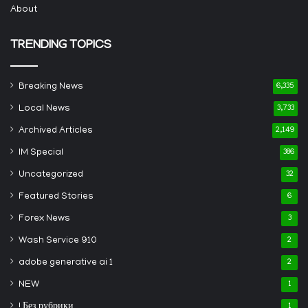
About
TRENDING TOPICS
Breaking News
6,335
Local News
3,733
Archived Articles
2,149
IM Special
386
Uncategorized
32
Featured Stories
6
Forex News
3
Wash Service 910
2
adobe generative ai 1
2
NEW
1
! Без рубрики
1