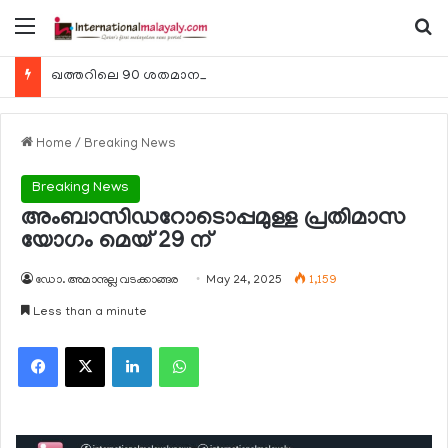
Menu
Se
ഖത്തറിലെ 90 ശതമാനം കമ്പനികളും 2025 ലെ ടാക്‌സ് റിട്ടേണുകള്‍ സമര്‍പ്പിച്ചു
Home
/
Breaking News
Breaking News
അംബാസിഡറോടൊപ്പമുള്ള പ്രതിമാസ
യോഗം മെയ് 29 ന്
ഡോ. അമാനുല്ല വടക്കാങ്ങര
May 24, 2025
1,159
Less than a minute
Facebook
X
LinkedIn
WhatsApp