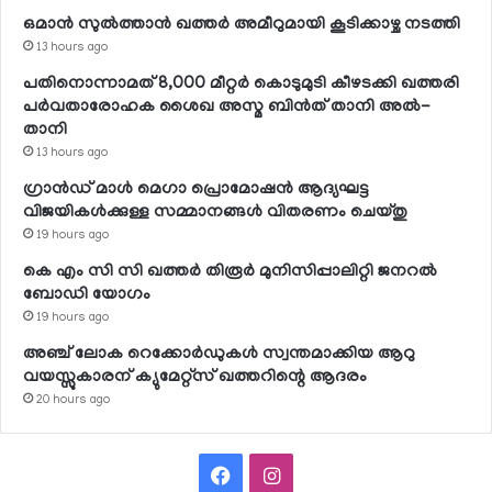
ഒമാന്‍ സുല്‍ത്താന്‍ ഖത്തര്‍ അമീറുമായി കൂടിക്കാഴ്ച നടത്തി
13 hours ago
പതിനൊന്നാമത് 8,000 മീറ്റര്‍ കൊടുമുടി കീഴടക്കി ഖത്തരി
പര്‍വതാരോഹക ശൈഖ അസ്മ ബിന്‍ത് താനി അല്‍-
താനി
13 hours ago
ഗ്രാന്‍ഡ് മാള്‍ മെഗാ പ്രൊമോഷന്‍ ആദ്യഘട്ട
വിജയികള്‍ക്കുള്ള സമ്മാനങ്ങള്‍ വിതരണം ചെയ്തു
19 hours ago
കെ എം സി സി ഖത്തര്‍ തിരൂര്‍ മുനിസിപ്പാലിറ്റി ജനറല്‍
ബോഡി യോഗം
19 hours ago
അഞ്ച് ലോക റെക്കോര്‍ഡുകള്‍ സ്വന്തമാക്കിയ ആറു
വയസ്സുകാരന് ക്യുമേറ്റ്‌സ് ഖത്തറിന്റെ ആദരം
20 hours ago
Facebook
Instagram