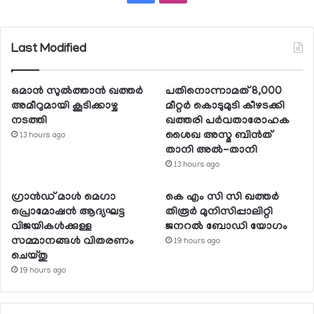
Last Modified
ഒമാന്‍ സുല്‍ത്താന്‍ ഖത്തര്‍
പതിനൊന്നാമത് 8,000
അമീറുമായി കൂടിക്കാഴ്ച
മീറ്റര്‍ കൊടുമുടി കീഴടക്കി
നടത്തി
ഖത്തരി പര്‍വതാരോഹക
ശൈഖ അസ്മ ബിന്‍ത്
13 hours ago
താനി അല്‍-താനി
13 hours ago
ഗ്രാന്‍ഡ് മാള്‍ മെഗാ
കെ എം സി സി ഖത്തര്‍
പ്രൊമോഷന്‍ ആദ്യഘട്ട
തിരൂര്‍ മുനിസിപ്പാലിറ്റി
വിജയികള്‍ക്കുള്ള
ജനറല്‍ ബോഡി യോഗം
സമ്മാനങ്ങള്‍ വിതരണം
19 hours ago
ചെയ്തു
19 hours ago