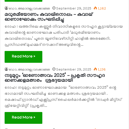
ഡോ. അമാനുല്ല വടക്കാങ്ങര
September 29, 2025
1,162
മധുരമീയോണം കുവാഖിനൊപ്പം – കുവാഖ്
ഓണാഘോഷം സംഘടിപ്പിച്ചു
ദോഹ : ഖത്തറിലെ കണ്ണൂര്‍ നിവാസികളുടെ സൗഹൃദ കൂട്ടായ്മയായ
കുവാഖിന്റെ ഓണാഘോഷ പരിപാടി ‘മധുരമീയോണം
കുവാഖിനൊപ്പം’ പൂനെ യൂണിവേഴ്‌സിറ്റി ഹാളില്‍ അരങ്ങേറി.
പ്രസിഡണ്ട് മുഹമ്മദ് നൗഷാദ് അബുവിന്റെ…
Read More »
ഡോ. അമാനുല്ല വടക്കാങ്ങര
September 29, 2025
1,136
നടുമുറ്റം ‘ഓണോത്സവം 2025’ – പ്രകൃതി സൗഹൃദ
ഓണക്കളമത്സരം ശ്രദ്ദേയമായി
ദോഹ: നടുമുറ്റം ഓണാഘോഷമായ “ഓണോത്സവം 2025” ന്റെ
ഭാഗമായി സംഘടിപ്പിച്ച ഓണക്കള മത്സരം ശ്രദ്ദേയമായി .
മെഷാഫ് ഗ്രാൻഡ് എക്സ്പ്രസ് ഹൈപ്പർമാർക്കറ്റില്‍ ‘നാച്വര്‍ മീറ്റ്സ്
ക്രിയേറ്റിവിറ്റി’ (പ്രകൃതി…
Read More »