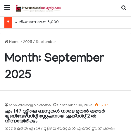
Menu
Se
പതിനൊന്നാമത് 8,000 മീറ്റര്‍ കൊടുമുടി കീഴടക്കി ഖത്തരി പര്‍വതാരോഹക ശൈഖ അസ്മ ബിന്‍ത് താനി അല്‍-താനി
Home
/
2025
/
September
Month:
September
2025
ഡോ. അമാനുല്ല വടക്കാങ്ങര
September 30, 2025
1,207
എം 147 റൂട്ടിലെ ബസുകള്‍ നാളെ മുതല്‍ ഖത്തര്‍
യൂണിവേഴ്‌സിറ്റി സ്റ്റേഷനായ എക്‌സിറ്റ് 2 ല്‍
നിന്നായിരിക്കും
നാളെ മുതല്‍ എം 147 റൂട്ടിലെ ബസുകള്‍ എക്‌സിറ്റ് 1 ന് പകരം