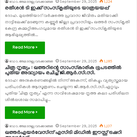
ഡോ. അമാനുല്ല വടക്കാങ്ങര
September 29, 2025
1,124
രതീശന്‍ ടി ഇക്ക് സംസ്‌കൃതിയുടെ യാത്രയയപ്പ്
ദോഹ. മുപ്പത്തിയാറ് വര്‍ഷത്തെ പ്രവാസ ജീവിതം മതിയാക്കി
നാട്ടിലേക്ക് മടങ്ങുന്ന കണ്ണൂര്‍ ജില്ലാ പ്രവാസിയും ഖത്തര്‍ സംസ്‌കൃതി
കേന്ദ്ര കമ്മറ്റിഅംഗവുമായ രതീശന്‍ ടി ഇക്ക് സംസ്‌കൃതിയുടെ
ആഭിമുഖ്യത്തില്‍…
Read More »
ഡോ. അമാനുല്ല വടക്കാങ്ങര
September 29, 2025
1,185
ചിത്ര നൃത്യം : ഖത്തറിന്റെ സാംസ്‌കാരിക ഭൂപടത്തില്‍
പുതിയ അദ്ധ്യായം രചിച്ച് ജി.ആര്‍.സി.സി.
ദോഹ: അനുകരണങ്ങളില്‍ നിന്ന് അകന്ന്, തികച്ചും വ്യത്യസ്തമായ
പരിപാടികള്‍ ആസൂത്രണം ചെയ്യുന്ന ജി.ആര്‍.സി.സി.ഏറ്റവും
പുതിയ ‘ചിത്ര നൃത്യം’ എന്ന സവിശേഷമായ നൃത്ത കലാ പരിശീലന
ശില്‍പ്പശാല സമാപിച്ചു…
Read More »
ഡോ. അമാനുല്ല വടക്കാങ്ങര
September 29, 2025
1,137
ഖത്തര്‍എയര്‍വേസിന് എസിടി മിഡില്‍ ഈസ്റ്റ് ട്രഷറി