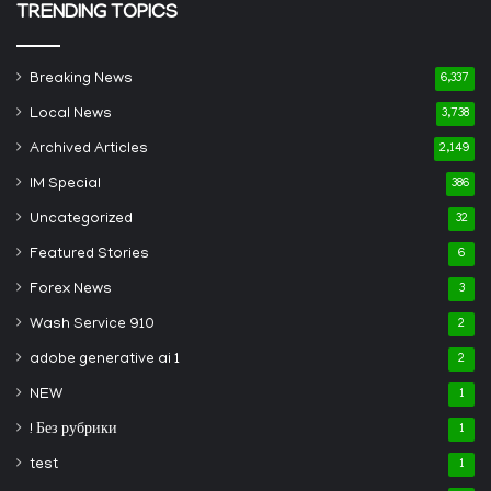
TRENDING TOPICS
Breaking News
6,337
Local News
3,738
Archived Articles
2,149
IM Special
386
Uncategorized
32
Featured Stories
6
Forex News
3
Wash Service 910
2
adobe generative ai 1
2
NEW
1
! Без рубрики
1
test
1