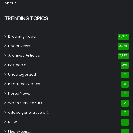
About
TRENDING TOPICS
Breaking News
6,337
Local News
3,739
Archived Articles
2,149
IM Special
386
Uncategorized
32
Featured Stories
6
Forex News
3
Wash Service 910
2
adobe generative ai 1
2
NEW
1
! Без рубрики
1