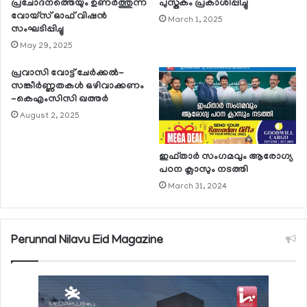
പ്രചോദനത്തെയും ഉണര്‍ത്തുന്ന
പുസ്തകം പ്രകാശിപ്പിച്ചു
വോയ്‌സ് ഓഫ് വിഷന്‍
March 1, 2025
സംഘടിപ്പിച്ചു
May 29, 2025
പ്രവാസി വോട്ട് ചേര്‍ക്കല്‍-
സങ്കീര്‍ണ്ണതകള്‍ ഒഴിവാക്കണം
-കെഎംസിസി ഖത്തര്‍
August 2, 2025
ഇഫ്താര്‍ സംഗമവും ആരോഗ്യ
പഠന ക്ലാസും നടത്തി
March 31, 2024
Perunnal Nilavu Eid Magazine