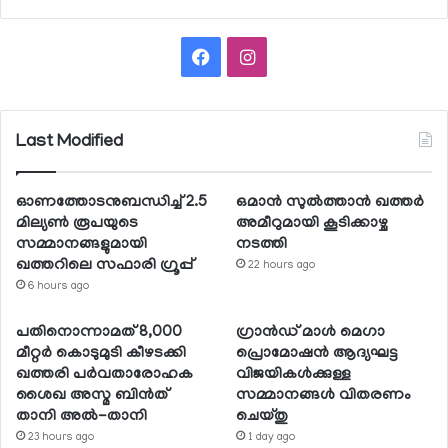
Facebook
Instagram
Last Modified
ഓണത്തോടനുബന്ധിച്ച് 2.5
ഒമാന്‍ സുല്‍ത്താന്‍ ഖത്തര്‍
മില്യണ്‍ രൂപയുടെ
അമീറുമായി കൂടിക്കാഴ്ച
സമ്മാനങ്ങളുമായി
നടത്തി
ഖത്തറിലെ സഫാരി ഗ്രൂപ്പ്
22 hours ago
6 hours ago
പതിനൊന്നാമത് 8,000
ഗ്രാന്‍ഡ് മാള്‍ മെഗാ
മീറ്റര്‍ കൊടുമുടി കീഴടക്കി
പ്രൊമോഷന്‍ ആദ്യഘട്ട
ഖത്തരി പര്‍വതാരോഹക
വിജയികള്‍ക്കുള്ള
ശൈഖ അസ്മ ബിന്‍ത്
സമ്മാനങ്ങള്‍ വിതരണം
താനി അല്‍-താനി
ചെയ്തു
23 hours ago
1 day ago