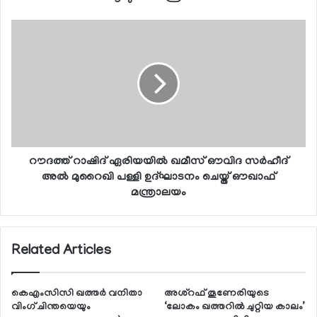
റൗദത്ത് റാഷിദ് ഏരിയയില്‍ ഖമീസ് ഔവിദ സര്‍ഹീദ്
അല്‍ മുറൈഖി പള്ളി ഉദ്ഘാടനം ചെയ്ത് ഔഖാഫ്
മന്ത്രാലയം
Related Articles
കെഎംസിസി ഖത്തര്‍ വനിതാ
അശ്‌റഫ് തൂണേരിയുടെ
വിംഗ് ചിന്തയെയും
‘ലോകം ഖത്തറില്‍ ചുറ്റിയ കാലം’