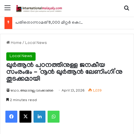
Menu
Se
പതിനൊന്നാമത് 8,000 മീറ്റര്‍ കൊടുമുടി കീഴടക്കി ഖത്തരി പര്‍വതാരോഹക ശൈഖ അസ്മ ബിന്‍ത് താനി അല്‍-താനി
Home
/
Local News
Local News
ഖുര്‍ആന്‍ പഠനത്തിനുള്ള ജനകീയ
സംരംഭം – ‘നൂന്‍ ഖുര്‍ആന്‍ ലേണിംഗി’നു
തുടക്കമായി
ഡോ. അമാനുല്ല വടക്കാങ്ങര
April 13, 2026
1,039
2 minutes read
Facebook
X
LinkedIn
WhatsApp