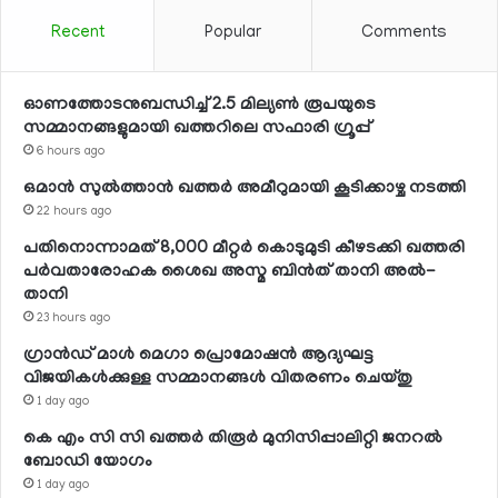
Recent
Popular
Comments
ഓണത്തോടനുബന്ധിച്ച് 2.5 മില്യണ്‍ രൂപയുടെ
സമ്മാനങ്ങളുമായി ഖത്തറിലെ സഫാരി ഗ്രൂപ്പ്
6 hours ago
ഒമാന്‍ സുല്‍ത്താന്‍ ഖത്തര്‍ അമീറുമായി കൂടിക്കാഴ്ച നടത്തി
22 hours ago
പതിനൊന്നാമത് 8,000 മീറ്റര്‍ കൊടുമുടി കീഴടക്കി ഖത്തരി
പര്‍വതാരോഹക ശൈഖ അസ്മ ബിന്‍ത് താനി അല്‍-
താനി
23 hours ago
ഗ്രാന്‍ഡ് മാള്‍ മെഗാ പ്രൊമോഷന്‍ ആദ്യഘട്ട
വിജയികള്‍ക്കുള്ള സമ്മാനങ്ങള്‍ വിതരണം ചെയ്തു
1 day ago
കെ എം സി സി ഖത്തര്‍ തിരൂര്‍ മുനിസിപ്പാലിറ്റി ജനറല്‍
ബോഡി യോഗം
1 day ago