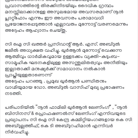
പ്രവാസത്തിന്റെ തിരക്കിനിടയിലും ദൈവിക ഗ്രന്ഥം
മനസ്സിലാക്കാനുള്ള അസുലഭമായ അവസരമാണ് നൂന്‍
പ്ലാറ്റ്‌ഫോം എന്നും ഈ അവസരം പരാമാവധി
പ്രയോജനപ്പെടുത്താന്‍ എല്ലാവരും മുന്നോട്ട് വരണമെന്നും
അദ്ദേഹം ആഹ്വാനം ചെയ്തു.
സി ഐ സി ഖത്തര്‍ പ്രസിഡന്റ് ആര്‍. എസ്. അബ്ദുല്‍
ജലീല്‍ അധ്യക്ഷത വഹിച്ചു. ഖുര്‍ആന്‍ മുന്നോട്ട് വെക്കുന്ന
ആത്മീവും ധാര്‍മികവുമായ ഉള്ളടക്കം വ്യക്തി-കുടുംബ-
സാമൂഹിക ഘടനകളിലുള്ള അസന്തുലിതത്വവും അനീതിയും
ഇല്ലാതാക്കി മനുഷ്യര്‍ക്ക് സമാധാനം നല്‍കാന്‍
പ്രാപ്തിയുള്ളതാണെന്ന്
അദ്ദേഹം പറഞ്ഞു . പ്രമുഖ ഖുര്‍ആന്‍ പണ്ഡിതനും
വാഗ്മിയുമായ ഡോ. അബ്ദുല്‍ വാസിഹ് മുഖ്യ പ്രഭാഷണം
നടത്തി.
പരിപാടിയില്‍ ”നൂന്‍ ഫാമിലി ഖുര്‍ആന്‍ ലേണിംഗ്” , ”നൂന്‍
ബിസിനസ് & പ്രൊഫഷണല്‍സ് ലേണിംഗ് എന്നിവയുടെ
പ്രഖ്യാപനം സി ഐ സി കേന്ദ്ര കമ്മിറ്റിയംഗങ്ങളായ കെ സി
അബ്ദുല്ലത്തീഫ്, കെ ടി അബ്ദുറഹിമാന്‍ എന്നിവര്‍
നിര്‍വഹിച്ചു.