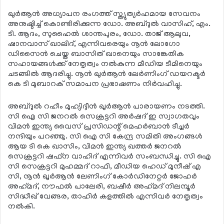
ഖുര്‍ആന്‍ അധ്യാപന രംഗത്ത് സ്ത്യുത്യര്‍ഹമായ സേവനം
അനുഷ്ഠിച്ച് കൊണ്ടിരിക്കുന്ന ഡോ. അബ്ദുല്‍ വാസിഹ്, എം.
ടി. ആദം, സുഹൈല്‍ ശാന്തപുരം, ഡോ. താജ് ആലുവ,
ഷാനവാസ് ഖാലിദ്, എന്നിവരെയും നൂന്‍ ലോഗോ
ഡിസൈന്‍ ചെയ്ത ബാസിത് ഖാനെയും സാങ്കേതിക
സഹായങ്ങള്‍ക്ക് നേതൃത്വം നല്‍കുന്ന മീഡിയ ടീമിനെയും
ചടങ്ങില്‍ ആദരിച്ചു. നൂന്‍ ഖുര്‍ആന്‍ ലേര്‍ണിംഗ് ഡയറക്ടര്‍
കെ ടി മുബാറക് സമാപന പ്രഭാഷണം നിര്‍വഹിച്ചു.
അബ്ദുല്‍ റഹീം മുഹ്യിദ്ദീന്‍ ഖുര്‍ആന്‍ പാരായണം നടത്തി.
സി ഐ സി ജനറല്‍ സെക്രട്ടറി അര്‍ഷദ് ഇ സ്വാഗതവും
വിമന്‍ ഇന്ത്യ വൈസ് പ്രസിഡന്റ് മെഹര്‍ബാന്‍ ടീച്ചര്‍
നന്ദിയും പറഞ്ഞു. സി ഐ സി കേന്ദ്ര സമിതി അംഗങ്ങള്‍
ആയ ടി കെ ഖാസിം, വിമന്‍ ഇന്ത്യ ഖത്തര്‍ ജനറല്‍
സെക്രട്ടറി ഷഫ്ന വാഹിദ് എന്നിവര്‍ സംബന്ധിച്ചു. സി ഐ
സി സെക്രട്ടറി മുഹമ്മദ് റാഫി, മീഡിയ ഹെഡ് മുനീഷ് എ
സി, നൂന്‍ ഖുര്‍ആന്‍ ലേണിംഗ് കോര്‍ഡിനേറ്റര്‍ ജോഹര്‍
അഹ്‌മദ്, നൗഫല്‍ പാലേരി, ബഷീര്‍ അഹ്‌മദ് നിലമ്പൂര്‍
സിദ്ധീഖ് വേങ്ങര, താഹിര്‍ കളത്തില്‍ എന്നിവര്‍ നേതൃത്വം
നല്‍കി.