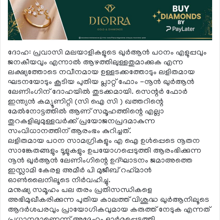
ദോഹ: പ്രവാസി മലയാളികളുടെ ഖുര്‍ആന്‍ പഠനം എളുപ്പവും
ജനകീയവും എന്നാല്‍ ആഴത്തിലുള്ളതുമാക്കുക എന്ന
ലക്ഷ്യത്തോടെ നവീനമായ ഉള്ളടക്കത്തോടും ലളിതമായ
ഘടനയോടും കൂടിയ പുതിയ പ്ലാറ്റ് ഫോം -നൂന്‍ ഖുര്‍ആന്‍
ലേണിംഗിന് ദോഹയില്‍ തുടക്കമായി. സെന്റര്‍ ഫോര്‍
ഇന്ത്യന്‍ കമ്യൂണിറ്റി (സി ഐ സി ) ഖത്തറിന്റെ
മേല്‍നോട്ടത്തില്‍ ആണ് സമൂഹത്തിന്റെ എല്ലാ
തുറകളിലുമുള്ളവര്‍ക്ക് പ്രയോജനപ്രദമാകുന്ന
സംവിധാനത്തിന് ആരംഭം കുറിച്ചത്.
ലളിതമായ പഠന സാമഗ്രികളും എ ഐ ഉള്‍പ്പെടെ നൂതന
സാങ്കേതങ്ങളും ടൂളുകളും ഉപയോഗപ്പെടുത്തി ആരംഭിക്കുന്ന
നൂന്‍ ഖുര്‍ആന്‍ ലേണിംഗിന്റെ ഉദ്ഘാടനം ജമാഅത്തെ
ഇസ്ലാമി കേരള അമീര്‍ പി മുജീബ് റഹ്‌മാന്‍
ഓണ്‍ലൈനിലൂടെ നിര്‍വഹിച്ചു.
മനുഷ്യ സമൂഹം പല തരം പ്രതിസന്ധികളെ
അഭിമുഖീകരിക്കുന്ന പുതിയ കാലത്ത് വിശുദ്ധ ഖുര്‍ആനിലൂടെ
ആദര്‍ശപരവും പ്രായോഗികവുമായ കരുത്ത് നേടുക എന്നത്
പ്രധാനമാണെന്ന് അദ്ദേഹം ഓര്‍മപ്പെടുത്തി.