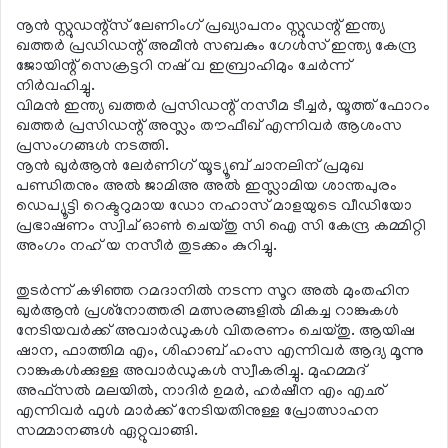
നൂന്‍ സ്റ്റുഡന്റ്‌സ് ലേണിംഗ് പ്രഖ്യാപനം സ്റ്റുഡന്റ് ഇന്ത്യ
ഖത്തര്‍ പ്രഡിഡന്റ് അമീന്‍ സബകും ഗേള്‍സ് ഇന്ത്യ കേന്ദ്ര
ജോയിന്റ് സെക്രട്ടറി നഷ് വ ഇബ്രാഹിമും ചേര്‍ന്ന്
നിര്‍വഹിച്ചു.
വിമന്‍ ഇന്ത്യ ഖത്തര്‍ പ്രസിഡന്റ് നസീമ ടീച്ചര്‍, യൂത്ത് ഫോറം
ഖത്തര്‍ പ്രസിഡന്റ് അസ്ലം തൗഫീഖ് എന്നിവര്‍ ആശംസ
പ്രസംഗങ്ങള്‍ നടത്തി.
നൂന്‍ ഖുര്‍ആന്‍ ലേര്‍ണിഗ് യൂട്യൂബ് ചാനലിന് പ്രമുഖ
പണ്ഡിതനും അല്‍ ജാമിഅ അല്‍ ഇസ്ലാമിയ ശാന്തപുരം
ഡെപ്യൂട്ടി റെക്ടറുമായ ഡോ നഹാസ് മാളയുടെ വീഡിയോ
പ്രഭാഷണം സ്വിച് ഓണ്‍ ചെയ്തു സി ഐ സി കേന്ദ്ര കമ്മിറ്റി
അംഗം നഹ് യ നസീര്‍ തുടക്കം കുറിച്ചു.
തുടര്‍ന്ന് കഴിഞ്ഞ റമദാനില്‍ നടന്ന സൂറ അല്‍ മുംതഹിന
ഖുര്‍ആന്‍ പ്രശ്‌നോത്തരി മത്സരങ്ങളില്‍ മികച്ച റാങ്കുകള്‍
നേടിയവര്‍ക്ക് അവാര്‍ഡുകള്‍ വിതരണം ചെയ്തു. ആയിഷ
ഷാന, ഫാത്തിമ എം, ശിഹാബ് ഹംസ എന്നിവര്‍ ആദ്യ മൂന്നു
റാങ്കുകള്‍ക്കുള്ള അവാര്‍ഡുകള്‍ സ്വീകരിച്ചു. മുഹമ്മദ്
അഫ്‌സല്‍ മലയില്‍, നാദിര്‍ ഉമര്‍, ഹര്‍ഷീന എം എഛ്
എന്നിവര്‍ ഫുള്‍ മാര്‍ക്ക് നേടിയതിനുള്ള പ്രോത്സാഹന
സമ്മാനങ്ങള്‍ ഏറ്റുവാങ്ങി.