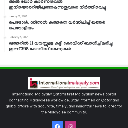
അല്‍ ഖോര്‍ കാര്‍ണിവെല്‍
ഇനിയൊരറിയിപ്പുണ്ടാകുന്നതുവരെ നിര്‍ത്തിവെച്ചു
January 31, 2021
പെട്രോള്‍, ഡീസല്‍ കുത്തനെ വര്‍ദ്ധിപ്പിച്ച് ഖത്തര്‍
പെട്രോളിയം
February 5, 2021
ഖത്തറില്‍ 11 വയസ്സുള്ള കുട്ടി കോവിഡ് ബാധിച്ച് മരിച്ചു
ഇന്ന് 398 കോവിഡ് കേസുകള്‍
International Malayaly: Qatar's first Malayalam news portal
connecting Malayalees worldwide. Stay informed on Qatar and
global affairs with accurate, timely, and insightful news tailored for
the Malayalee community.
Facebook
Instagram