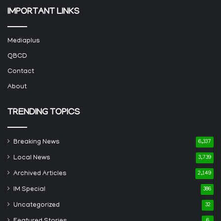
IMPORTANT LINKS
Mediaplus
QBCD
Contact
About
TRENDING TOPICS
Breaking News
6,337
Local News
3,739
Archived Articles
2,149
IM Special
386
Uncategorized
32
6