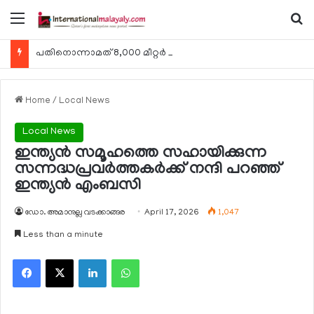
Menu
Se
പതിനൊന്നാമത് 8,000 മീറ്റര്‍ കൊടുമുടി കീഴടക്കി ഖത്തരി പര്‍വതാരോഹക ശൈഖ അസ്മ ബിന്‍ത് താനി അല്‍-താനി
Home
/
Local News
Local News
ഇന്ത്യന്‍ സമൂഹത്തെ സഹായിക്കുന്ന
സന്നദ്ധപ്രവര്‍ത്തകര്‍ക്ക് നന്ദി പറഞ്ഞ്
ഇന്ത്യന്‍ എംബസി
ഡോ. അമാനുല്ല വടക്കാങ്ങര
April 17, 2026
1,047
Less than a minute
Facebook
X
LinkedIn
WhatsApp