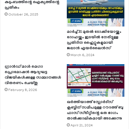
കുടുംബത്തിന്റെ ഐക്യത്തിന്റെ
പ്രതീകം
October 26, 2025
മാര്‍ച്ച് 31 മുതല്‍ ടോക്കിയോയ്ക്കും
ദോഹയ്ക്കും ഇടയില്‍ നേരിട്ടുള്ള
പ്രതിദിന ഫ്ലൈറ്റുകളുമായി
ജപ്പാന്‍ എയര്‍ലൈന്‍സ്
March 6, 2024
ഗ്രാന്‍ഡ് മാള്‍ മെഗാ
പ്രൊമോഷന്‍ ആദ്യഘട്ട
വിജയികള്‍ക്കുള്ള സമ്മാനങ്ങള്‍
വിതരണം ചെയ്തു
February 8, 2026
ഖര്‍ത്തിയാത്ത് സ്പോര്‍ട്സ്
ക്ലബ്ബിന് സമീപമുള്ള റൗദത്ത് ബു
ഫാസ് സ്ട്രീറ്റിന്റെ ഒരു ഭാഗം
താല്‍ക്കാലികമായി അടക്കുന്നു
April 21, 2024