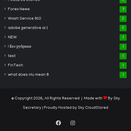
Featured Stories
Forex News
3
Wash Service 910
2
adobe generative ai 1
2
NEW
1
! Без рубрики
1
test
1
FinTech
1
what does nlu mean 8
1
© Copyright 2026, All Rights Reserved | Made with
By Sky
Secretary
| Proudly Hosted by
Sky CloudStored
Facebook
Instagram