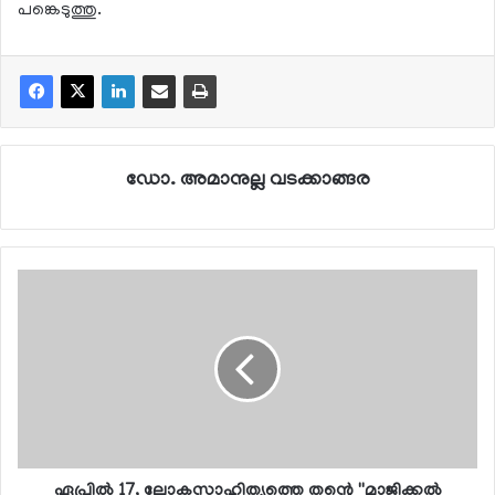
പങ്കെടുത്തു.
ഡോ. അമാനുല്ല വടക്കാങ്ങര
ഏപ്രില്‍ 17, ലോകസാഹിത്യത്തെ തന്റെ ''മാജിക്കല്‍