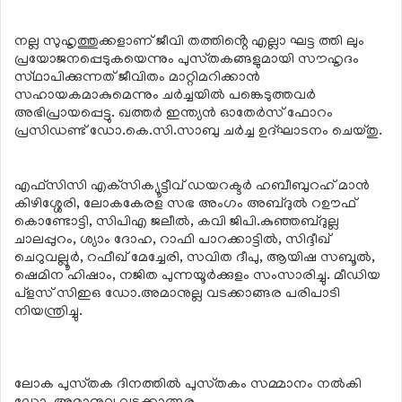
നല്ല സുഹൃത്തുക്കളാണ് ജീവി തത്തിൻ്റെ എല്ലാ ഘട്ട ത്തി ലും
പ്രയോജനപ്പെടുകയെന്നും പുസ്‌തകങ്ങളുമായി സൗഹൃദം
സ്‌ഥാപിക്കുന്നത് ജീവിതം മാറ്റിമറിക്കാൻ
സഹായകമാകുമെന്നും ചർച്ചയിൽ പങ്കെടുത്തവർ
അഭിപ്രായപ്പെട്ടു. ഖത്തർ ഇന്ത്യൻ ഓതേർസ് ഫോറം
പ്രസിഡണ്ട് ഡോ.കെ.സി.സാബു ചർച്ച ഉദ്ഘാടനം ചെയ്‌തു.
എഫ്‌സിസി എക്‌സിക്യൂട്ടീവ് ഡയറക്ടർ ഹബീബുറഹ് മാൻ
കിഴിശ്ശേരി, ലോകകേരള സഭ അംഗം അബ്ദുൽ റഊഫ്
കൊണ്ടോട്ടി, സിപിഎ ജലീൽ, കവി ജിപി.കുഞ്ഞബ്ദുല്ല
ചാലപ്പുറം, ശ്യാം ദോഹ, റാഫി പാറക്കാട്ടിൽ, സിദ്ദീഖ്
ചെറുവല്ലൂർ, റഫീഖ് മേച്ചേരി, സവിത ദീപു, ആയിഷ സബൂൽ,
ഷെമിന ഹിഷാം, നജിത പുന്നയൂർക്കുളം സംസാരിച്ചു. മീഡിയ
പ്ളസ് സിഇഒ ഡോ.അമാനുല്ല വടക്കാങ്ങര പരിപാടി
നിയന്ത്രിച്ചു.
ലോക പുസ്‌തക ദിനത്തിൽ പുസ്‌തകം സമ്മാനം നൽകി