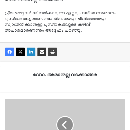
ഡോ. അമാനുല്ല വടക്കാങ്ങര
പ്രിയപ്പെട്ടവർക്ക് നൽകാവുന്ന ഏറ്റവും വലിയ സമ്മാനം
പുസ്‌തകങ്ങളാണെന്നും ചിന്തയേയും ജീവിതത്തേയും
സ്വാധീനിക്കാനുള്ള പുസ്‌തകങ്ങളുടെ കഴിവ്
അപാരമാണെന്നും അദ്ദേഹം പറഞ്ഞു.
ഡോ. അമാനുല്ല വടക്കാങ്ങര