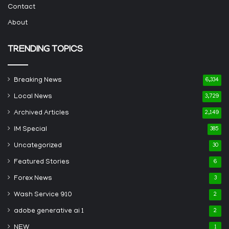
Contact
About
TRENDING TOPICS
Breaking News
6,334
Local News
3,729
Archived Articles
2,149
IM Special
385
Uncategorized
30
Featured Stories
6
Forex News
3
Wash Service 910
2
adobe generative ai 1
2
NEW
1