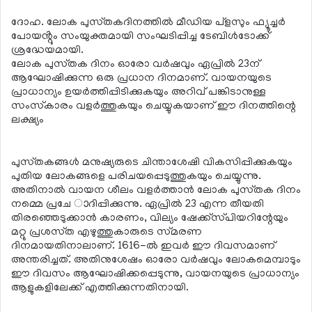
ദോഹ. ലോക പുസ്‌തകദിനത്തിൽ മീഡിയ പ്ളസും ഫ്യൂച്ചർ
പോയൻ്റും സംയുക്തമായി സംഘടിപ്പിച്ച ടേബിൾടോക്ക്
ശ്രദ്ധേയമായി.
ലോക പുസ്‌തക ദിനം ഓരോ വർഷവും ഏപ്രിൽ 23ന്
ആഘോഷിക്കുന്ന ഒരു പ്രധാന ദിനമാണ്. വായനയുടെ
പ്രാധാന്യം ഉയർത്തിപ്പിടിക്കുകയും അറിവ് പങ്കിടാനുള്ള
സംസ്‌കാരം വളർത്തുകയും ചെയ്യുകയാണ് ഈ ദിനത്തിന്റെ
ലക്ഷ്യം
പുസ്‌തകങ്ങൾ മനുഷ്യരുടെ ചിന്താശേഷി വികസിപ്പിക്കുകയും
പുതിയ ലോകങ്ങളെ പരിചയപ്പെടുത്തുകയും ചെയ്യുന്നു.
അതിനാൽ വായന ശീലം വളർത്താൻ ലോക പുസ്‌തക ദിനം
നമ്മെ പ്രചേ ാദിപ്പിക്കുന്നു. ഏപ്രിൽ 23 എന്ന തീയതി
തിരഞ്ഞെടുക്കാൻ കാരണം, വില്യം ഷേക്ക്സ്‌പിയറിന്റേയും
മറ്റു പ്രശസ്‌ത എഴുത്തുകാരുടെ സ്‌മരണ
ദിനമായതിനാലാണ്. 1616-ൽ ഇവർ ഈ ദിവസമാണ്
അന്തരിച്ചത്. അതിനുശേഷം ഓരോ വർഷവും ലോകമെമ്പാടും
ഈ ദിവസം ആഘോഷിക്കപ്പെടുന്നു, വായനയുടെ പ്രാധാന്യം
ആളുകളിലേക്ക് എത്തിക്കുന്നതിനായി.