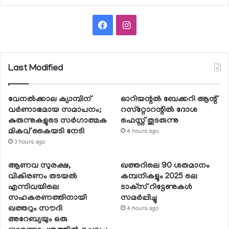
Facebook
Instagram
Last Modified
വേനല്‍ക്കാല ക്യാമ്പിന്
ഓറിയന്റല്‍ ബേക്കറി ആന്റ്
വര്‍ണാഭമായ സമാപനം;
റസ്‌റ്റോറന്റില്‍ ദോശ
കുരുന്നുകളുടെ സര്‍ഗാത്മക
ഫെസ്റ്റ് തുടരുന്നു
മികവ് കൈയടി നേടി
4 hours ago
3 hours ago
ആണവ സുരക്ഷ,
ഖത്തറിലെ 90 ശതമാനം
വികിരണം തടയല്‍
കമ്പനികളും 2025 ലെ
എന്നിവയിലെ
ടാക്‌സ് റിട്ടേണുകള്‍
സഹകരണത്തിനായി
സമര്‍പ്പിച്ചു
ഖത്തറും സൗദി
4 hours ago
അറേബ്യയും ഒരു