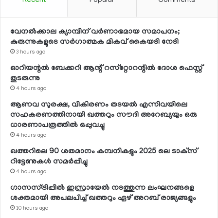
Recent
Popular
Comments
വേനല്‍ക്കാല ക്യാമ്പിന് വര്‍ണാഭമായ സമാപനം;
കുരുന്നുകളുടെ സര്‍ഗാത്മക മികവ് കൈയടി നേടി
3 hours ago
ഓറിയന്റല്‍ ബേക്കറി ആന്റ് റസ്‌റ്റോറന്റില്‍ ദോശ ഫെസ്റ്റ്
തുടരുന്നു
4 hours ago
ആണവ സുരക്ഷ, വികിരണം തടയല്‍ എന്നിവയിലെ
സഹകരണത്തിനായി ഖത്തറും സൗദി അറേബ്യയും ഒരു
ധാരണാപത്രത്തില്‍ ഒപ്പുവച്ചു
4 hours ago
ഖത്തറിലെ 90 ശതമാനം കമ്പനികളും 2025 ലെ ടാക്‌സ്
റിട്ടേണുകള്‍ സമര്‍പ്പിച്ചു
4 hours ago
ഗാസസ്ട്രിപ്പില്‍ ഇസ്രായേല്‍ നടത്തുന്ന ലംഘനങ്ങളെ
ശക്തമായി അപലപിച്ച് ഖത്തറും ഏഴ് അറബ് രാജ്യങ്ങളും
10 hours ago