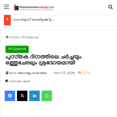
Menu
Se
ഹോര്‍മുസ് കടലിടുക്ക് ഉടന്‍ തുറന്നേക്കും
Home
/
IM Special
IM Special
പുസ്‌തക ദിനത്തിലെ ചർച്ചയും
ഒത്തുചേരലും ശ്രദ്ധേയമായി
ഡോ. അമാനുല്ല വടക്കാങ്ങര
April 27, 2026
1,079
1 minute read
Facebook
X
LinkedIn
WhatsApp