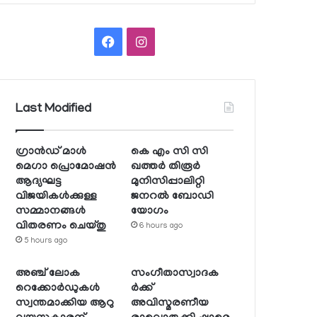
Facebook
Instagram
Last Modified
ഗ്രാന്‍ഡ് മാള്‍
കെ എം സി സി
മെഗാ പ്രൊമോഷന്‍
ഖത്തര്‍ തിരൂര്‍
ആദ്യഘട്ട
മുനിസിപ്പാലിറ്റി
വിജയികള്‍ക്കുള്ള
ജനറല്‍ ബോഡി
സമ്മാനങ്ങള്‍
യോഗം
വിതരണം ചെയ്തു
6 hours ago
5 hours ago
അഞ്ച് ലോക
സംഗീതാസ്വാദക
റെക്കോര്‍ഡുകള്‍
ര്‍ക്ക്
സ്വന്തമാക്കിയ ആറു
അവിസ്മരണീയ