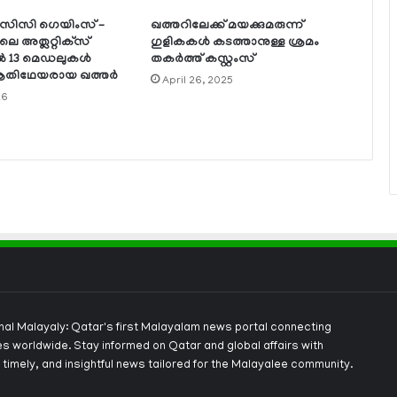
ിസിസി ഗെയിംസ് –
ഖത്തറിലേക്ക് മയക്കുമരുന്ന്
 അത്ലറ്റിക്‌സ്
ഗുളികകള്‍ കടത്താനുള്ള ശ്രമം
്‍ 13 മെഡലുകള്‍
തകര്‍ത്ത് കസ്റ്റംസ്
ി ആതിഥേയരായ ഖത്തര്‍
April 26, 2025
26
onal Malayaly: Qatar's first Malayalam news portal connecting
s worldwide. Stay informed on Qatar and global affairs with
 timely, and insightful news tailored for the Malayalee community.