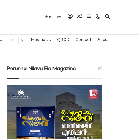
Log In
Random Article
Sidebar
Switch skin
Search for
Follow
വരാവുന്ന 140 നിയന്ത്രിത മരുന്നുകളുടെ പട്ടിക പ്രസിദ്ധീകരിച്ച് പൊതുജനാരോഗ്യ മന്ത്രാലയം
Mediaplus
QBCD
Contact
About
Perunnal Nilavu Eid Magazine