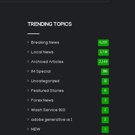
TRENDING TOPICS
Breaking News
6,335
Local News
3,738
Archived Articles
2,149
IM Special
386
Uncategorized
32
Featured Stories
6
Forex News
3
Wash Service 910
2
adobe generative ai 1
2
NEW
1