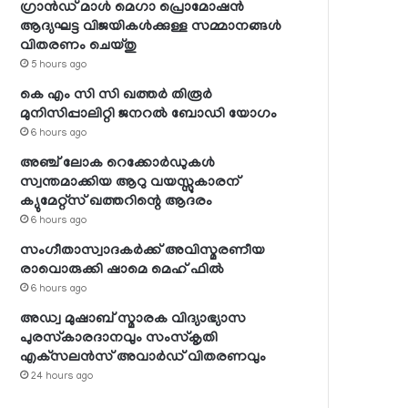
ഗ്രാന്‍ഡ് മാള്‍ മെഗാ പ്രൊമോഷന്‍
ആദ്യഘട്ട വിജയികള്‍ക്കുള്ള സമ്മാനങ്ങള്‍
വിതരണം ചെയ്തു
5 hours ago
കെ എം സി സി ഖത്തര്‍ തിരൂര്‍
മുനിസിപ്പാലിറ്റി ജനറല്‍ ബോഡി യോഗം
6 hours ago
അഞ്ച് ലോക റെക്കോര്‍ഡുകള്‍
സ്വന്തമാക്കിയ ആറു വയസ്സുകാരന്
ക്യുമേറ്റ്‌സ് ഖത്തറിന്റെ ആദരം
6 hours ago
സംഗീതാസ്വാദകര്‍ക്ക് അവിസ്മരണീയ
രാവൊരുക്കി ഷാമെ മെഹ് ഫില്‍
6 hours ago
അഡ്വ മുഷാബ് സ്മാരക വിദ്യാഭ്യാസ
പുരസ്‌കാരദാനവും സംസ്‌കൃതി
എക്‌സലന്‍സ് അവാര്‍ഡ് വിതരണവും
24 hours ago