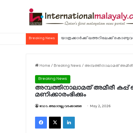
Breaking News
Home
/
Breaking News
/
അമ്പത്തിനാലാമത് അമീരീ കപ്പ്
Breaking News
അമ്പത്തിനാലാമത് അമീരീ കപ്പ് ഫൈനല്
മണിക്കാരംഭിക്കും
ഡോ. അമാനുല്ല വടക്കാങ്ങര
May 2, 2026
Facebook
X
LinkedIn