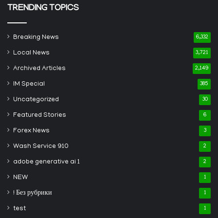
TRENDING TOPICS
Breaking News
6,332
Local News
3,721
Archived Articles
2,149
IM Special
385
Uncategorized
30
Featured Stories
6
Forex News
3
Wash Service 910
2
adobe generative ai 1
2
NEW
1
! Без рубрики
1
test
1