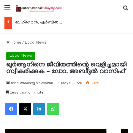
Menu
Se
ബഹ്റൈന്‍, എര്‍ബില്‍, കുവൈറ്റ് എന്നിവിടങ്ങളിലേക്കുള്ള യാത്രാ വിമാന സര്‍വീസുകള്‍ ഓഗസ്റ്റ് 8 മുതല്‍ പുനരാരംഭിക്കുമെന്ന് ഖത്തര്‍ എയര്‍വേയ്സ്
Home
/
Local News
Local News
ഖുര്‍ആനിനെ ജീവിതത്തിന്റെ വെളിച്ചമായി
സ്വീകരിക്കുക – ഡോ. അബ്ദുല്‍ വാസിഹ്
ഡോ. അമാനുല്ല വടക്കാങ്ങര
May 9, 2026
1,026
Less than a minute
Facebook
X
LinkedIn
WhatsApp