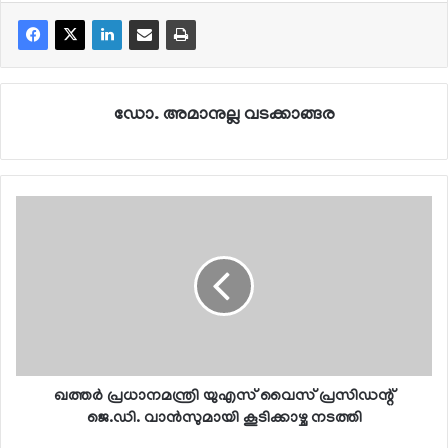
ഡോ. അമാനുല്ല വടക്കാങ്ങര
ഖത്തര്‍ പ്രധാനമന്ത്രി യുഎസ് വൈസ് പ്രസിഡന്റ്
ജെ.ഡി. വാന്‍സുമായി കൂടിക്കാഴ്ച നടത്തി