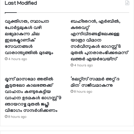
Last Modified
വ്യക്തിഗത, സ്ഥാപന
ബഹ്റൈന്‍, എര്‍ബില്‍,
പോര്‍ട്ടലുകള്‍ വഴി
കുവൈറ്റ്
ലഭ്യമാകുന്ന ചില
എന്നിവിടങ്ങളിലേക്കുള്ള
ഇലക്ട്രോണിക്
യാത്രാ വിമാന
സേവനങ്ങള്‍
സര്‍വീസുകള്‍ ഓഗസ്റ്റ് 8
വാരാന്ത്യത്തില്‍ മുടങ്ങും
മുതല്‍ പുനരാരംഭിക്കുമെന്ന്
ഖത്തര്‍ എയര്‍വേയ്സ്
4 hours ago
4 hours ago
മൂന്ന് മാസമോ അതില്‍
‘ലെറ്റ്‌സ് സമ്മര്‍ അറ്റ് ദ
കൂടുതലോ കാലത്തേക്ക്
മിന’ സജീവമാകുന്നു
വാഹനം കണ്ടുകെട്ടിയ
8 hours ago
വാഹന ഉടമകള്‍ ഓഗസ്റ്റ് 9
ഞായറാഴ്ച മുതല്‍ ജപ്തി
വിഭാഗം സന്ദര്‍ശിക്കണം
8 hours ago