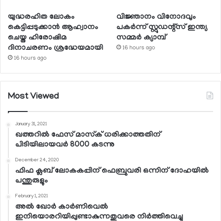
യുദ്ധരഹിത ലോകം
വിജ്ഞാനം വിനോദവും
കെട്ടിപ്പടുക്കാന്‍ ആഹ്വാനം
പകര്‍ന്ന് സ്റ്റുഡന്റ്‌സ് ഇന്ത്യ
ചെയ്ത ഹിരോഷിമ
സമ്മര്‍ ക്യാമ്പ്
ദിനാചരണം ശ്രദ്ധേയമായി
16 hours ago
16 hours ago
Most Viewed
January 31, 2021
ഖത്തറില്‍ ഫേസ് മാസ്‌ക് ധരിക്കാത്തതിന്
പിടിയിലായവര്‍ 8000 കടന്നു
December 24, 2020
ഫിഫ ക്ലബ് ലോകകപ്പിന് ഫെബ്രുവരി ഒന്നിന് ദോഹയില്‍
പന്തുരുളും
February 1, 2021
അല്‍ ഖോര്‍ കാര്‍ണിവെല്‍
ഇനിയൊരറിയിപ്പുണ്ടാകുന്നതുവരെ നിര്‍ത്തിവെച്ചു