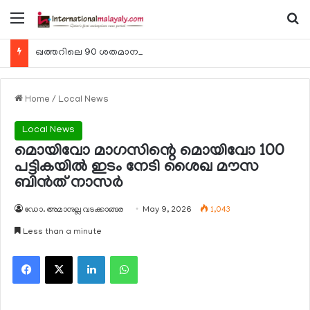
Menu
Se
ഖത്തറിലെ 90 ശതമാനം കമ്പനികളും 2025 ലെ ടാക്‌സ് റിട്ടേണുകള്‍ സമര്‍പ്പിച്ചു
Home
/
Local News
Local News
മൊയിവോ മാഗസിന്റെ മൊയിവോ 100
പട്ടികയില്‍ ഇടം നേടി ശൈഖ മൗസ
ബിന്‍ത് നാസര്‍
ഡോ. അമാനുല്ല വടക്കാങ്ങര
May 9, 2026
1,043
Less than a minute
Facebook
X
LinkedIn
WhatsApp