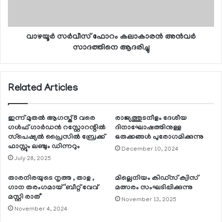
വാഴയൂര്‍ സര്‍വീസ് ഫോറം കലാകാരന്‍ അന്‍വര്‍
സാദത്തിനെ ആദരിച്ചു
Related Articles
ഇന്ന് മുതല്‍ ആഗസ്ത് 8 വരെ
രാജ്യത്തുടനീളം ദേശീയ
ഗള്‍ഫ് ഗാര്‍ഡന്‍ റസ്റ്റോറന്റില്‍
ദിനാഘോഷത്തിനുള്ള
സ്‌പെഷ്യല്‍ പ്രൈസില്‍ ബ്രേക്ക്
ഒരുക്കങ്ങള്‍ പുരോഗമിക്കുന്നു
ഫാസ്റ്റും ലഞ്ചും ഡിന്നറും
December 10, 2024
July 28, 2025
താരനിരയുടെ നൃത്ത , താള ,
മില്ലെനിയം കിഡ്സ് ക്വിസ്
ഗാന തരംഗമായ് ‘ബീറ്റ് വേവ്
മത്സരം സംഘടിപ്പിക്കുന്നു
മസ്റ്റി രാത്’
November 13, 2025
November 4, 2024