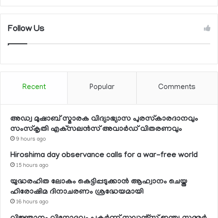
Follow Us
Recent
Popular
Comments
അഡ്വ മുഷാബ് സ്മാരക വിദ്യാഭ്യാസ പുരസ്‌കാരദാനവും
സംസ്‌കൃതി എക്‌സലന്‍സ് അവാര്‍ഡ് വിതരണവും
9 hours ago
Hiroshima day observance calls for a war-free world
15 hours ago
യുദ്ധരഹിത ലോകം കെട്ടിപ്പടുക്കാന്‍ ആഹ്വാനം ചെയ്ത
ഹിരോഷിമ ദിനാചരണം ശ്രദ്ധേയമായി
16 hours ago