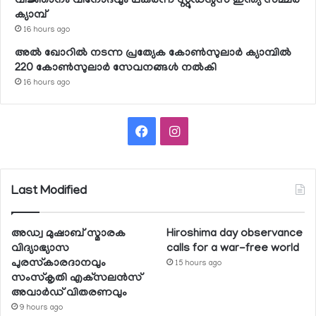
വിജ്ഞാനം വിനോദവും പകര്‍ന്ന് സ്റ്റുഡന്റ്‌സ് ഇന്ത്യ സമ്മര്‍
ക്യാമ്പ്
16 hours ago
അല്‍ ഖോറില്‍ നടന്ന പ്രത്യേക കോണ്‍സുലാര്‍ ക്യാമ്പില്‍
220 കോണ്‍സുലാര്‍ സേവനങ്ങള്‍ നല്‍കി
16 hours ago
Facebook
Instagram
Last Modified
അഡ്വ മുഷാബ് സ്മാരക
Hiroshima day observance
വിദ്യാഭ്യാസ
calls for a war-free world
പുരസ്‌കാരദാനവും
15 hours ago
സംസ്‌കൃതി എക്‌സലന്‍സ്
അവാര്‍ഡ് വിതരണവും
9 hours ago