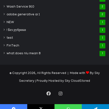
Wash Service 910
2
adobe generative ai 1
2
NEW
1
! Без рубрики
1
test
1
FinTech
1
what does nlu mean 8
1
© Copyright 2026, All Rights Reserved | Made with
By Sky
Secretary
| Proudly Hosted by
Sky CloudStored
Facebook
Instagram