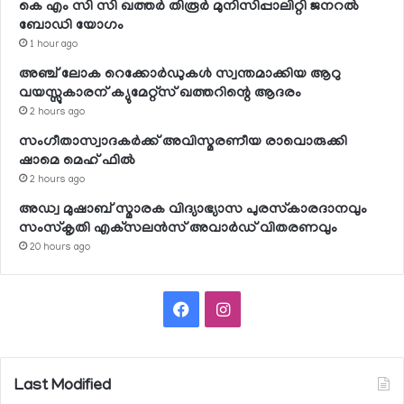
കെ എം സി സി ഖത്തര്‍ തിരൂര്‍ മുനിസിപ്പാലിറ്റി ജനറല്‍
ബോഡി യോഗം
1 hour ago
അഞ്ച് ലോക റെക്കോര്‍ഡുകള്‍ സ്വന്തമാക്കിയ ആറു
വയസ്സുകാരന് ക്യുമേറ്റ്‌സ് ഖത്തറിന്റെ ആദരം
2 hours ago
സംഗീതാസ്വാദകര്‍ക്ക് അവിസ്മരണീയ രാവൊരുക്കി
ഷാമെ മെഹ് ഫില്‍
2 hours ago
അഡ്വ മുഷാബ് സ്മാരക വിദ്യാഭ്യാസ പുരസ്‌കാരദാനവും
സംസ്‌കൃതി എക്‌സലന്‍സ് അവാര്‍ഡ് വിതരണവും
20 hours ago
Facebook
Instagram
Last Modified