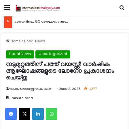
Menu
Se
ഖത്തറിലെ 90 ശതമാനം കമ്പനികളും 2025 ലെ ടാക്‌സ് റിട്ടേണുകള്‍ സമര്‍പ്പിച്ചു
Home
/
Local News
Local News
Uncategorized
നടുമുറ്റത്തിന് പത്ത് വയസ്സ്: വാര്‍ഷിക
ആഘോഷങ്ങളുടെ ലോഗോ പ്രകാശനം
ചെയ്തു
ഡോ. അമാനുല്ല വടക്കാങ്ങര
June 2, 2026
1,077
1 minute read
Facebook
X
LinkedIn
WhatsApp