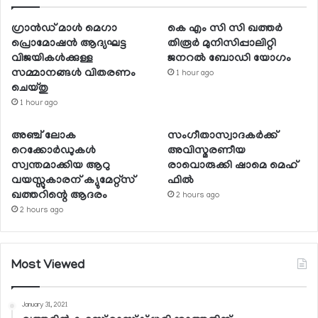
ഗ്രാന്‍ഡ് മാള്‍ മെഗാ
കെ എം സി സി ഖത്തര്‍
പ്രൊമോഷന്‍ ആദ്യഘട്ട
തിരൂര്‍ മുനിസിപ്പാലിറ്റി
വിജയികള്‍ക്കുള്ള
ജനറല്‍ ബോഡി യോഗം
സമ്മാനങ്ങള്‍ വിതരണം
1 hour ago
ചെയ്തു
1 hour ago
അഞ്ച് ലോക
സംഗീതാസ്വാദകര്‍ക്ക്
റെക്കോര്‍ഡുകള്‍
അവിസ്മരണീയ
സ്വന്തമാക്കിയ ആറു
രാവൊരുക്കി ഷാമെ മെഹ്
വയസ്സുകാരന് ക്യുമേറ്റ്‌സ്
ഫില്‍
ഖത്തറിന്റെ ആദരം
2 hours ago
2 hours ago
Most Viewed
January 31, 2021