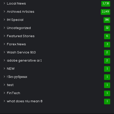
Local News
3,738
Archived Articles
2,149
IM Special
386
Uncategorized
32
Featured Stories
6
Forex News
3
Wash Service 910
2
adobe generative ai 1
2
NEW
1
! Без рубрики
1
test
1
FinTech
1
what does nlu mean 8
1