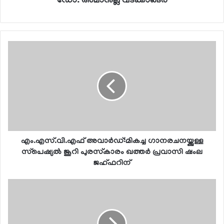
ഡോ. അമാനുല്ല വടക്കാങ്ങര
എം.എസ്.വി.എഫ് അവാര്‍ഡ്:മികച്ച ഗാനരചനയ്ക്കുള്ള
സ്‌പെഷ്യല്‍ ജൂറി പുരസ്‌കാരം ഖത്തര്‍ പ്രവാസി ഷംല
ജഹ്ഫറിന്